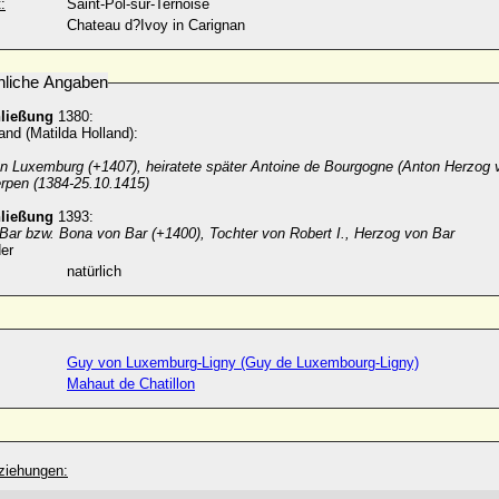
:
Saint-Pol-sur-Ternoise
Chateau d?Ivoy in Carignan
nliche Angaben
hließung
1380:
nd (Matilda Holland):
n Luxemburg (+1407), heiratete später Antoine de Bourgogne (Anton Herzog 
rpen (1384-25.10.1415)
hließung
1393:
Bar bzw. Bona von Bar (+1400), Tochter von Robert I., Herzog von Bar
er
natürlich
Guy von Luxemburg-Ligny (Guy de Luxembourg-Ligny)
Mahaut de Chatillon
ziehungen: