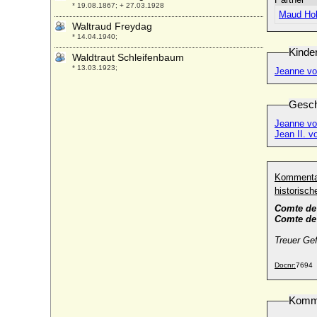
* 19.08.1867; + 27.03.1928
Maud Holl
Waltraud Freydag
* 14.04.1940;
Kinde
Waldtraut Schleifenbaum
* 13.03.1923;
Jeanne vo
Wanda Auguste von Wylich und Lottum,
Reichsgräfin
Gesch
* 02.12.1867; + 10.03.1930
Jeanne vo
Wanda Radziwill (Augusta Wilhelmina
Jean II. 
Luisa Wanda), Prinzessin
* 29.01.1813; + 16.09.1846
Wanda Radziwill (Ada Jadwiga Felicja
Kommenta
Wanda Radziwillówna), Prinzessin
historisc
* 30.01.1877; + 09.08.1966
Comte de 
Wanda von Hertzberg
Comte de
* 17.10.1849; + 08.11.1871
Treuer Ge
Wanda von Moltke, Reichsgräfin
* 03.03.1840; + 02.12.1911
Docnr:
7694
Wanda von Schwerin
* 20.08.1874; + 17.03.1953
Komm
Wanda von Veltheim, Freiin