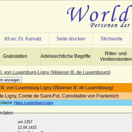
an:
Dr. Karnatz
Seite drucken
Stichworte
Ritter- und
Grabstätten
Adelsrechtliche Begriffe
Verdienstorden
II. von Luxemburg-Ligny (Waleran III. de Luxembourg)
m anzeigen
III. von Luxemburg-Ligny (Waleran III. de Luxembourg)
e Ligny, Comte de Saint-Pol, Connétable von Frankreich
chlecht:
Haus Luxemburg-Ligny
mdaten
um 1357
:
12.04.1415