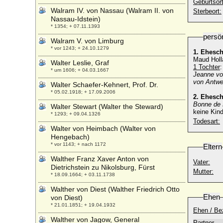
Geburtsort
Walram IV. von Nassau (Walram II. von
Sterbeort:
Nassau-Idstein)
* 1354; + 07.11.1393
persö
Walram V. von Limburg
* vor 1243; + 24.10.1279
1. Ehesc
Maud Holla
Walter Leslie, Graf
1 Tochter
:
* um 1606; + 04.03.1667
Jeanne vo
von Antwe
Walter Schaefer-Kehnert, Prof. Dr.
* 05.02.1918; + 17.09.2006
2. Ehesc
Bonne de 
Walter Stewart (Walter the Steward)
keine Kind
* 1293; + 09.04.1326
Todesart:
Walter von Heimbach (Walter von
Hengebach)
* vor 1143; + nach 1172
Eltern
Walther Franz Xaver Anton von
Vater:
Dietrichstein zu Nikolsburg, Fürst
Mutter:
* 18.09.1664; + 03.11.1738
Walther von Diest (Walther Friedrich Otto
Ehen
von Diest)
* 21.01.1851; + 19.04.1932
Ehen / Be
Walther von Jagow, General
Partner