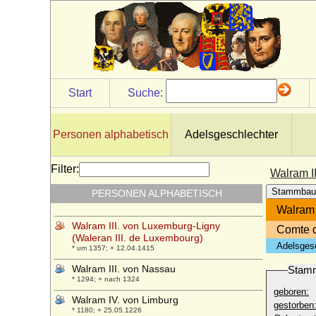
Walpurgis zu Solms-Lich
* 1461; + 1499
Walrad von Nassau-Usingen
* 25.02.1635; + 17.10.1702
Walram I. von Luxemburg-Ligny (Waléran
I. de Luxembourg)
Start
Suche:
* um 1245; + 05.06.1288
Walram II. von Brederode
* 08.01.1462; + 1531/1523 ?
Personen alphabetisch
Adelsgeschlechter
Walram II. von Luxemburg-Ligny (Waleran
II. de Luxembourg)
Filter:
Walram I
* um 1275; + 1354
Stammbau
PERSONEN ALPHABETISCH
Walram II. von Nassau
* um 1220; + 24.01.1276
Walram 
Walram III. von Luxemburg-Ligny
Comte d
(Waleran III. de Luxembourg)
Adelsges
* um 1357; + 12.04.1415
Walram III. von Nassau
Stam
* 1294; + nach 1324
geboren:
Walram IV. von Limburg
gestorben
* 1180; + 25.05.1226