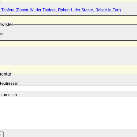
r
 Tapfere (Robert IV. der Tapfere, Robert I. der Starke, Robert le Fort)
wister
sst
entar
l-Adresse:
n an mich:
n