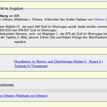
nliche Angaben
eßung
um 808:
on Orleans (Waldrada v. Orleans, Erbtochter des Grafen Hadrian von
Orléans
(
tete
Walaho IV.,
der nach 840 Graf im Wormsgau wurde; beide wurden vermutl
815-837) war 834-837 Graf im Wormsgau;
nbekannten Namens, verh. mit
Megingoz I.
, der 876 als Graf im Wormsgau be
 der Tapfere
(+ 866), dessen Söhne
Odo
und
Robert
Könige des
Westfrankenr
natürlich
Hruodbertus im Worms- und Oberrheingau (Robert II., Rupert II.)
Tiedrada N (Theoderata)
ziehungen:
von Orleans (Waldrada von Orleans)