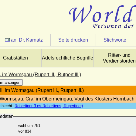
an:
Dr. Karnatz
Seite drucken
Stichworte
Ritter- und
Grabstätten
Adelsrechtliche Begriffe
Verdienstorden
I. im Wormsgau (Rupert III., Rutpert III.)
m anzeigen
II. im Wormsgau (Rupert III., Rutpert III.)
 Wormsgau, Graf im Oberrheingau, Vogt des Klosters Hornbach
chlecht:
Robertiner (Les Robertiens, Rupertiner)
mdaten
wohl um 781
:
vor 834