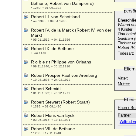
Bethune, Robert von Dampierre)
* 1249; + 01.09.1322
persö
Robert III. von Schottland
Eheschli
* um 1340; + 04.04.1406
Wiltrud v
4 Kinder:
Robert IV. de la Marck (Robert IV. von der
Oda heira
Mark)
Guntram
(
* 05.01.1512; + 04.11.1556
Tochter u
Robert IV.
Robert IX. de Bethune
Todesart:
+ vor 1476
R o b e r t Philippe von Orleans
* 09.11.1840; + 05.12.1910
Eltern
Robert Prosper Paul von Arenberg
Vater:
* 10.08.1895; + 24.02.1972
Mutter:
Robert Schmidt
* 01.11.1892; + 26.12.1971
Ehen
Robert Stewart (Robert Stuart)
* 1339; + 03.09.1420
Ehen / Be
Robert Floris van Eyck
Partner
* 03.05.1916; + 19.12.1991
Wiltrud 
Robert VII. de Bethune
* 1200; + 12.11.1248