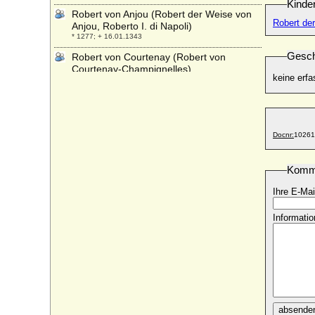
Kinde
Robert von Anjou (Robert der Weise von
Robert der
Anjou, Roberto I. di Napoli)
* 1277; + 16.01.1343
Gesch
Robert von Courtenay (Robert von
Courtenay-Champignelles)
keine erfa
* 1168; + 05.10.1239
Robert von Österreich-Este
* 08.02.1915; + 07.02.1996
Robert von Württemberg
Docnr:
10261
* 14.01.1873; + 12.04.1947
Robert von Zedlitz und Trützschler, Graf
Komm
* 08.12.1837; + 21.10.1914
Ihre E-Mai
Robert Warren Miller
* 23.05.1933;
Informatio
Robert Whitehead
* 03.01.1823; + 14.11.1905
Roberta Cavanagh
* 07.03.1942; + 15.10.2002
Roberto von Bourbon-Parma (Robert I.
von Bourbon-Parma)
* 09.07.1848; + 16.11.1907
absende