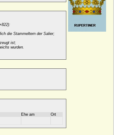
+822):
ich die Stammeltern der
Salier;
zeugt ist;
eichs
wurden.
Ehe am
Ort