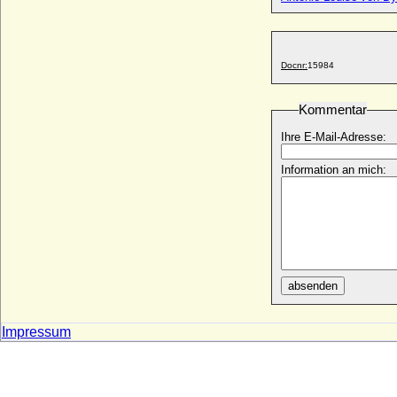
* 03.03.1920;
Ruth Barbara Schaefer
* 08.02.1914;
Docnr:
15984
Ruth Erika von Buggenhagen
* 25.06.1922;
Kommentar
Ruth Saint Maur
* 22.10.1867; + 28.01.1953
Ihre E-Mail-Adresse:
Ruth von Gontard
* 13.12.1903;
Information an mich:
Ruth von Zedlitz und Trützschler, Gräfin
* 04.02.1867; + 02.10.1945
Ruthard der Ältere, Graf in Alemannien
+ um 790
Rütger von Cleve
+ 1047
absenden
Ruy Gómez de Silva
* 1516; + 1573
Impressum
Ryksa von Polen
* 1018; + nach 1059