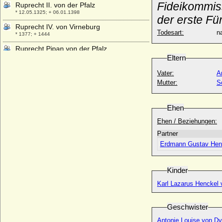
Fideikommis
Ruprecht II. von der Pfalz
* 12.05.1325; + 06.01.1398
der erste F
Ruprecht IV. von Virneburg
Todesart:
na
* 1377; + 1444
Ruprecht Pipan von der Pfalz
* 20.02.1375; + 25.01.1397
Eltern
Ruprecht VI. von Virneburg
Vater:
A
+ 1459
Mutter:
S
Ruprecht von der Pfalz (Ruprecht der
Engländer)
Ehen
* 22.05.1406; + 20.05.1426
Ehen / Beziehungen:
Ruprecht von der Pfalz, Erzbischof
* 27.02.1427; + 26.07.1480
Partner
Ruprecht von der Pfalz (Ruprecht der
Erdmann Gustav Henc
Tugendhafte)
* 14.05.1481; + 20.08.1504
Kinder
Ruprecht von Pfalz-Veldenz
* 1506; + 28.07.1544
Karl Lazarus Henckel
Rurik (Rurik von Nowgorod)
* um 830; + um 879
Geschwister
Ruth-Alice von Wedemeyer
Antonie Louise von Dy