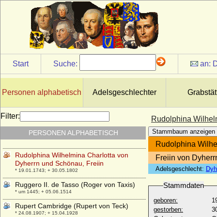
Rudolf von Wrbna und Freudenthal
(Rudolph von Wrbna und Freudenthal),
Graf
* 23.07.1761; + 30.01.1823
Rudolf zu Windisch-Graetz
* 04.02.1907; + 09.06.1939
Start
Suche:
an:
D
Rudolph von Bünau (1)
* 24.03.1613; + 16.08.1673
Rudolph von Bünau (2), Reichsgraf
Personen alphabetisch
Adelsgeschlechter
Grabstät
* 27.07.1711; + 08.02.1772
Rudolph von Bünau (3), Reichsgraf
Filter:
Rudolphina Wilhelm
* 1750; + 20.011806
Stammbaum anzeigen
PERSONEN ALPHABETISCH
Rudolf Wilhelm Karl von Horn
* 01.03.1833; + 04.05.1905
Rudolphina Wilhe
Rudolphina Wilhelmina Charlotta von
Freiin von Dyher
Dyherrn und Schönau, Freiin
Adelsgeschlecht:
Dyh
* 19.01.1743; + 30.05.1802
Ruggero II. de Tasso (Roger von Taxis)
Stammdaten
* um 1445; + 05.06.1514
geboren:
1
Rupert Cambridge (Rupert von Teck)
gestorben:
3
* 24.08.1907; + 15.04.1928