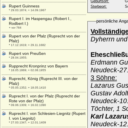
Geburtsort:
G
Rupert Guinness
Sterbeort:
S
* 29.03.1874; + 14.09.1967
Rupert I. im Haspengau (Robert I.,
persönliche Ang
Rodbert I.)
+ vor 764
Vollständig
Rupert von der Pfalz (Ruprecht von der
Dyherrn un
Pfalz)
* 17.12.1619; + 29.11.1682
Eheschließ
Rupert von Preußen
* 28.04.1955;
Erdmann Gus
Rupprecht Kronprinz von Bayern
Neudeck-27.
* 18.05.1869; + 02.08.1955
3 Söhne:
Ruprecht, König (Ruprecht III. von der
Pfalz)
Lazarus Gus
* 05.05.1352; + 18.05.1410
Gustav Adol
Ruprecht I. von der Pfalz (Ruprecht der
Neudeck-10.1
Rote von der Pfalz)
* 09.06.1309; + 16.02.1390
Töchter, 1 So
Ruprecht I. von Schlesien-Liegnitz (Rupert
Karl Lazar
I. von Liegnitz)
Neudeck-12.
* 27.03.1347; + 12.01.1409