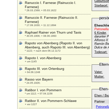
Geburtsort
Ranuccio I. Farnese (Rainuccio I.
Sterbeort:
Farnese)
* 28.03.1569; + 05.03.1622
Ranuccio II. Farnese (Rainuccio II.
persö
Farnese)
Eheschli
* 17.09.1630; + 11.12.1694
Petronell
Raphael Rainer von Thurn und Taxis
6 Kinder
,
* 30.05.1906; + 08.06.1993
darunter 
Alfonso II
Rapoto von Abenberg (Rapoto II. von
Ramón Ber
Abenberg, auch Rapoto III. von Abenberg)
Dulce de 
* 1122; + nach dem 06.12.1172
Todesart:
Rapoto I. von Abenberg
+ um 1145
Eltern
Rapoto III. von Ortenburg
Vater:
+ 04.06.1248
Mutter:
Rasso von Bayern
* 24.05.1926;
Ehen
Ratibor I. von Pommern
* um 1112; + 07.04.1156
Ehen / Be
Ratibor II. von Pommern-Schlawe
Partner
+ vor 1227
Petronell