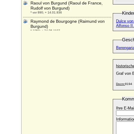
Raoul von Burgund (Raoul de France,
Rudolf von Burgund)
Kinde
* vor 890; + 14.01.936
Raymond de Bourgogne (Raimund von
Dulce von
Alfonso II
Burgund)
* 1059; + 24.05.1107
Raymund Fugger (Raimund Fugger), Graf
Gesch
* 24.10.1489; + 03.12.1535
Berengari
Regelinda von Polen
* 989; + nach 1016
Regina Imhof (Regina Imhoff)
historisc
* 1465/1468; + 13.03.1526
Graf von 
Regina Magdalena Lutz (spätere Frau von
Kotzau)
Docnr:
8194
* 22.04.1678; + 27.10.1755
Regina von Dietrichstein
Komm
* 18.09.1567; + 1618
Ihre E-Mai
Regina von Oltingen
* um 1065; + nach 1107
Informatio
Regina von Sachsen-Meiningen
* 06.01.1925; + 03.02.2010