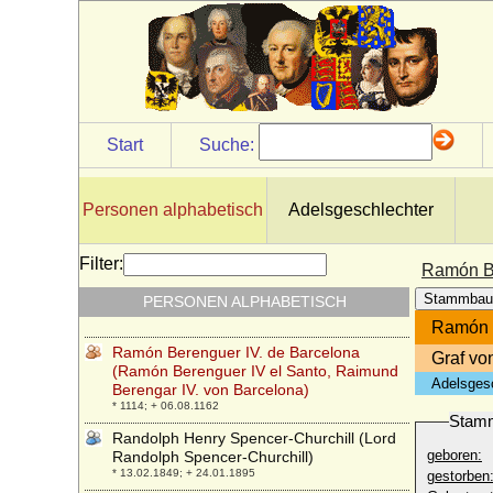
* 11.01.1827; + 27.01.1913
Rainer von Österreich (Rainer Joseph von
Österreich)
* 30.09.1783; + 16.01.1853
Rainier III. von Monaco (Rainier III.
Grimaldi)
* 31.05.1923; + 06.04.2005
Start
Suche:
Ramiro I. von Aragon
* um 1000; + 08.05.1063
Personen alphabetisch
Adelsgeschlechter
Ramiro II. von Aragon
* 1075; + 16.08.1157
Filter:
Ramón Berenguer III. el Grande de
Ramón Be
Barcelona (Raimund Berengar III. der
Stammbau
PERSONEN ALPHABETISCH
Große)
* 1082; + 1131
Ramón B
Ramón Berenguer IV. de Barcelona
Graf vo
(Ramón Berenguer IV el Santo, Raimund
Adelsges
Berengar IV. von Barcelona)
* 1114; + 06.08.1162
Stam
Randolph Henry Spencer-Churchill (Lord
geboren:
Randolph Spencer-Churchill)
* 13.02.1849; + 24.01.1895
gestorben