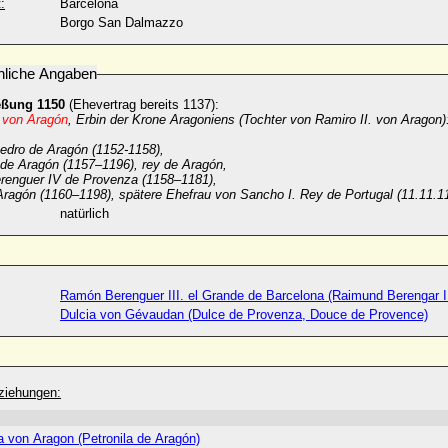
:
Barcelona
Borgo San Dalmazzo
nliche Angaben
eßung 1150
(Ehevertrag bereits 1137):
a von Aragón
, Erbin der Krone Aragoniens (Tochter von Ramiro II. von Aragon)
Pedro de Aragón (1152-1158),
 de Aragón
(
1157
–
1196
), rey de Aragón,
enguer IV de Provenza (
1158
–
1181
),
Aragón
(
1160
–
1198
),
spätere Ehefrau von Sancho I. Rey de Portugal (11.11.1
natürlich
Ramón Berenguer III. el Grande de Barcelona (Raimund Berengar II
Dulcia von Gévaudan (Dulce de Provenza, Douce de Provence)
ziehungen:
a von Aragon (Petronila de Aragón)