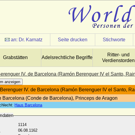
an:
Dr. Karnatz
Seite drucken
Stichworte
Ritter- und
Grabstätten
Adelsrechtliche Begriffe
Verdienstorden
renguer IV. de Barcelona (Ramón Berenguer IV el Santo, Rai
m anzeigen
erenguer IV. de Barcelona (Ramón Berenguer IV el Santo, Ra
n Barcelona (Conde de Barcelona), Princeps de Aragon
chlecht:
Haus Barcelona
mdaten
1114
:
06.08.1162