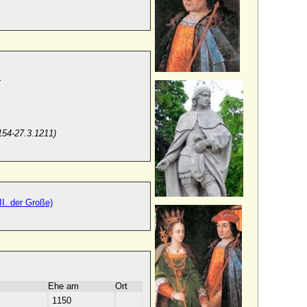
:
154-27.3.1211)
I. der Große)
Ehe am
Ort
1150