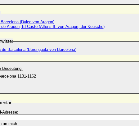
r
 Barcelona (Dulce von Aragon)
. de Aragon, El Casto (Alfons II. von Aragon, der Keusche)
wister
a de Barcelona (Berenguela von Barcelona)
he Bedeutung:
Barcelona 1131-1162
entar
l-Adresse:
n an mich: