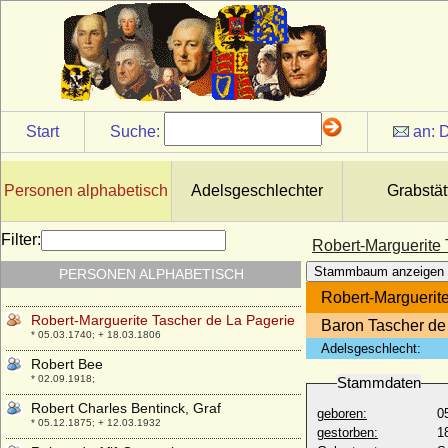
* 1237; + 13.12.1288
Rinaldo I. von Este (Rinaldo I. d'Este)
* um 1227; + 1251
Rinaldo II. von Este (Rinaldo II. d'Este)
+ 31.12.1335
Rinaldo III. d'Este
Start
Suche:
an:
D
* 25.04.1655; + 26.10.1737
Rita von Armenien (Stephanie von
Armenien)
Personen alphabetisch
Adelsgeschlechter
Grabstät
* nach 1195; + 1220
Rixa von der Schulenburg
Filter:
Robert-Marguerite 
* keine Daten; + keine Daten
Stammbaum anzeigen
PERSONEN ALPHABETISCH
Rixa von Oldenburg
* 17.09.1970;
Robert-Marguerit
Robert-Marguerite Tascher de La Pagerie
Baron Tascher de
* 05.03.1740; + 18.03.1806
Adelsgeschlecht:
Robert Bee
* 02.09.1918;
Stammdaten
Robert Charles Bentinck, Graf
geboren:
0
* 05.12.1875; + 12.03.1932
gestorben:
1