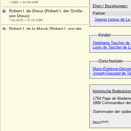
* 1385; + 14.04.1436
Ehen / Beziehungen:
Robert I. de Dreux (Robert I. der Große
Partner
von Dreux)
Jeanne Leroux de La 
* um 1125; + 11.10.1188
Robert I. de la Marck (Robert I. von der
Mark)
Kinder
+ 01.02.1487
Stephanie Tascher de 
Robert I. von Artois
Louis de Tascher de L
* 17.09.1216; + 08.02.1250
Robert I. von Burgund (Robert I. der Alte
Geschwister
von Burgund)
Marie-Éphémie-Désirée
* 1011; + 21.03.1076
Joseph-Gaspard de Ta
Robert I. von der Marck-Arenberg (Robert
I. von Arenberg)
+ 30.04.1536/20.06.1541
historische Bedeutung
Robert I. von der Normandie (Robert I. le
1754 Page de Madame 
Magnifique, Robert I. der Prächtige)
1806 Commandeur des 
* 22.06.1000; + 22.07.1035
Stammvater der später
Robert I. von Flandern (Robert I. der
Friese)
Docnr:
9030
* um 1035; + 13.10.1093
Robert I. von Frankreich