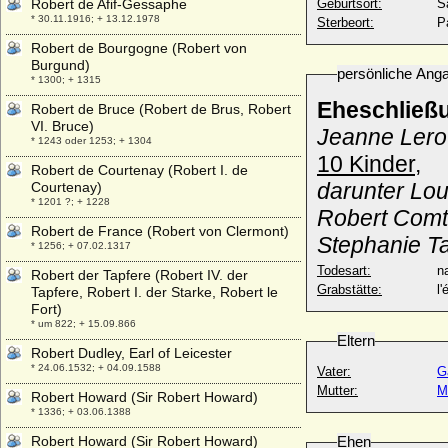
Robert de Afif-Gessaphe
Geburtsort:
S
* 30.11.1916; + 13.12.1978
Sterbeort:
P
Robert de Bourgogne (Robert von
Burgund)
persönliche Ang
* 1300; + 1315
Eheschließ
Robert de Bruce (Robert de Brus, Robert
VI. Bruce)
Jeanne Lero
* 1243 oder 1253; + 1304
10 Kinder,
Robert de Courtenay (Robert I. de
darunter Lou
Courtenay)
* 1201 ?; + 1228
Robert Comt
Robert de France (Robert von Clermont)
Stephanie T
* 1256; + 07.02.1317
Todesart:
na
Robert der Tapfere (Robert IV. der
Grabstätte:
l
Tapfere, Robert I. der Starke, Robert le
Fort)
* um 822; + 15.09.866
Eltern
Robert Dudley, Earl of Leicester
* 24.06.1532; + 04.09.1588
Vater:
G
Mutter:
M
Robert Howard (Sir Robert Howard)
* 1336; + 03.06.1388
Robert Howard (Sir Robert Howard)
Ehen