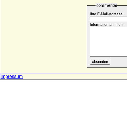
* 866; + 15.06.923
Kommentar
Robert I. von Schottland (Robert the
Ihre E-Mail-Adresse:
Bruce)
* 11.07.1274; + 07.06.1329
Information an mich:
Robert II. de Dreux
* 1154; + 28.12.1218
Robert II. de la Marck (Robert II. von der
Mark)
* 1468; + 1536
Robert II. von Artois
absenden
* 1250; + 11.07.1302
Robert II. von Burgund
Impressum
* 1248; + 21.03.1306
Robert II. von der Marck-Arenberg (Robert
II. von Arenberg)
* 1505; + 30.04.1536
Robert II. von der Normandie (Robert
Curthose, Robert Kurzhose)
* 1051 oder 1054; + 10.02.1134
Robert II. von Flandern (Robert von
Jerusalem)