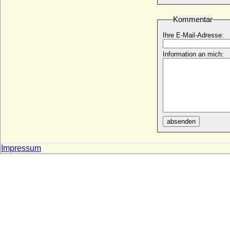
Rosine von Baden
* 05.03.1487; + 29.10.1554
Kommentar
Rosine von Rosenhagen
Ihre E-Mail-Adresse:
+ nach 1646
Rostislaw Alexandrowitsch Romanow
Information an mich:
* 11.11.1902; + 31.07.1978
Rostislaw Michailowitsch von Slawonien
(Rostislaw von Nowgorod)
* nach 1210; + 1262
Roza Potocka
* 06.05.1878; + 26.05.1931
absenden
Rozala von Ivrea (Susanne von Italien,
Rozela von Italien)
* 950; + 13.12.1003
Impressum
Rüdiger von Sachsen
* 23.12.1953;
Rudolf Anton von Alvensleben
* 28.03.1688; + 04.08.1737
Rudolf August von Braunschweig-
Wolfenbüttel
* 16.05.1627; + 26.01.1704