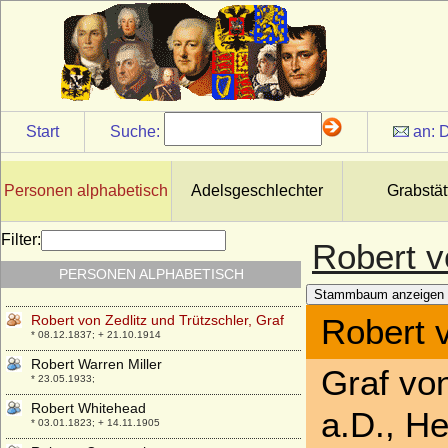
Robert Floris van Eyck
* 03.05.1916; + 19.12.1991
Robert VII. de Bethune
* 1200; + 12.11.1248
Robert von Anjou (Robert der Weise von
Anjou, Roberto I. di Napoli)
Start
Suche:
an:
D
* 1277; + 16.01.1343
Robert von Courtenay (Robert von
Courtenay-Champignelles)
Personen alphabetisch
Adelsgeschlechter
Grabstät
* 1168; + 05.10.1239
Robert von Österreich-Este
Filter:
Robert v
* 08.02.1915; + 07.02.1996
PERSONEN ALPHABETISCH
Robert von Württemberg
* 14.01.1873; + 12.04.1947
Stammbaum anzeigen
Robert von Zedlitz und Trützschler, Graf
Robert v
* 08.12.1837; + 21.10.1914
Robert Warren Miller
Graf von
* 23.05.1933;
Robert Whitehead
a.D., H
* 03.01.1823; + 14.11.1905