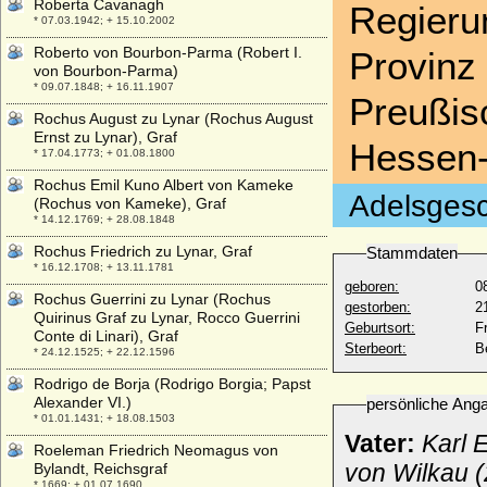
Roberta Cavanagh
Regieru
* 07.03.1942; + 15.10.2002
Roberto von Bourbon-Parma (Robert I.
Provinz
von Bourbon-Parma)
* 09.07.1848; + 16.11.1907
Preußis
Rochus August zu Lynar (Rochus August
Ernst zu Lynar), Graf
Hessen-
* 17.04.1773; + 01.08.1800
Rochus Emil Kuno Albert von Kameke
Adelsgesc
(Rochus von Kameke), Graf
* 14.12.1769; + 28.08.1848
Rochus Friedrich zu Lynar, Graf
Stammdaten
* 16.12.1708; + 13.11.1781
geboren:
0
Rochus Guerrini zu Lynar (Rochus
gestorben:
2
Quirinus Graf zu Lynar, Rocco Guerrini
Geburtsort:
F
Conte di Linari), Graf
Sterbeort:
B
* 24.12.1525; + 22.12.1596
Rodrigo de Borja (Rodrigo Borgia; Papst
Alexander VI.)
persönliche Ang
* 01.01.1431; + 18.08.1503
Vater:
Karl 
Roeleman Friedrich Neomagus von
von Wilkau (
Bylandt, Reichsgraf
* 1669; + 01.07.1690