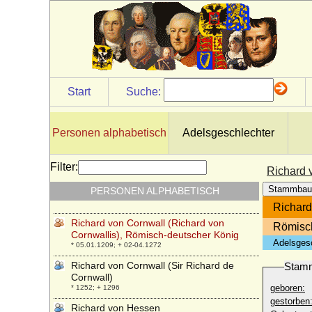
Richard III. de Normandie
* 1000; + 06.08.1027
Richard III. von England
* 02.10.1452; + 22.08.1485
Richard Maria von Maubeuge, Dr. jur.
* 12.08.1820; + 07.02.1894
Start
Suche:
Richard Neville (Warwick the Kingmaker,
Warwick der Königsmacher)
* 22.11.1428; + 14.04.1471
Personen alphabetisch
Adelsgeschlechter
Richard Plantagenet, Herzog von York
* 21.09.1411; + 30.12.1460
Filter:
Richard 
Richard Plantagenet von Conisburgh
Stammbau
PERSONEN ALPHABETISCH
(Richard of Conisburgh)
* 1375; + 05.08.1415
Richard
Richard von Cornwall (Richard von
Römisch
Cornwallis), Römisch-deutscher König
Adelsges
* 05.01.1209; + 02-04.1272
Richard von Cornwall (Sir Richard de
Stam
Cornwall)
geboren:
* 1252; + 1296
gestorben
Richard von Hessen