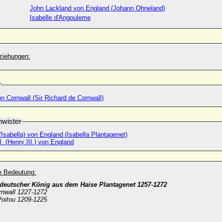
John Lackland von England (Johann Ohneland)
Isabelle d'Angouleme
ziehungen:
r
n Cornwall (Sir Richard de Cornwall)
wister
(Isabella) von England (Isabella Plantagenet)
II. (Henry III.) von England
he Bedeutung:
deutscher König aus dem Haise Plantagenet 1257-1272
rnwall 1227-1272
Poitou 1209-1225