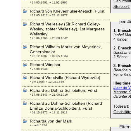
Geburtsort
* 14.05.1901; + 11.02.1969
Sterbeort:
Richard von Khevenhüller-Metsch, Fürst
* 23.05.1813; + 29.11.1877
persö
Richard Wellesley (Sir Richard Colley-
Wesley, später Wellesley), 1st Marquess
1. Ehesc
Wellesley
Isabel Ma
* 20.06.1760; + 26.09.1842
4 Kinder
Richard Wilhelm Moritz von Meyerinck,
2. Ehesc
Generalmajor
Sanchia v
* 05.12.1802; + 09.05.1884
2 Söhne
Richard Windsor
3. Ehesc
* 26.08.1944;
Beatrice o
keine Kind
Richard Woodville (Richard Wydeville)
* um 1405; + 12.08.1469
Illegitim
Joan de Va
Richard zu Dohna-Schlobitten, Fürst
Mehrere K
* 17.08.1843; + 21.08.1916
darunter
R
Richard zu Dohna-Schlobitten (Richard
Todesart:
Emil zu Dohna-Schlobitten), Fürst
Grabstätte
* 08.10.1872; + 18.11.1918
Richarda von der Mark
+ nach 1286
Eltern