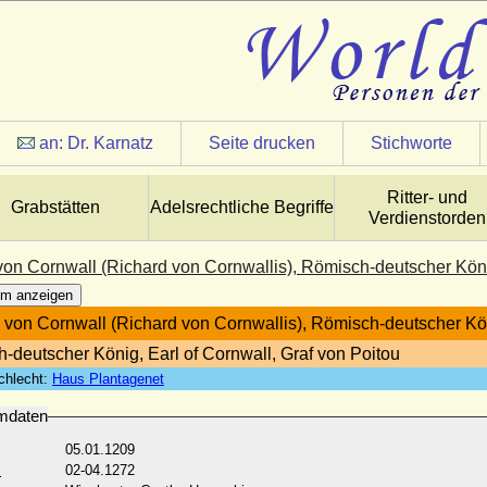
an:
Dr. Karnatz
Seite drucken
Stichworte
Ritter- und
Grabstätten
Adelsrechtliche Begriffe
Verdienstorden
von Cornwall (Richard von Cornwallis), Römisch-deutscher Kön
m anzeigen
 von Cornwall (Richard von Cornwallis), Römisch-deutscher Kö
-deutscher König, Earl of Cornwall, Graf von Poitou
chlecht:
Haus Plantagenet
mdaten
05.01.1209
:
02-04.1272