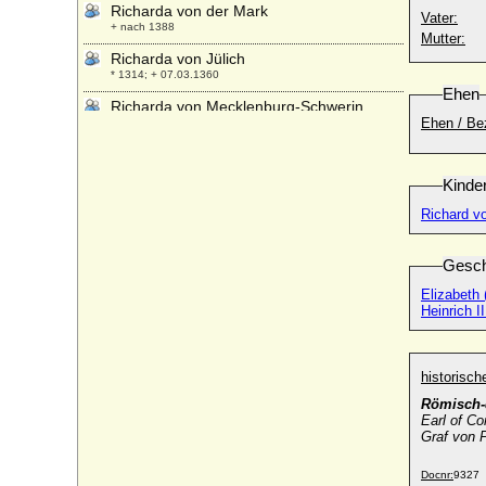
Richarda von der Mark
Vater:
+ nach 1388
Mutter:
Richarda von Jülich
* 1314; + 07.03.1360
Ehen
Richarda von Mecklenburg-Schwerin
Ehen / Be
+ 1412
Richarde von Alfter (Ricarda von Alfter)
+ 02.01.1425
Kinde
Richardis (Richarde de Souabe)
Richard vo
* um 840; + 18.09.894 (896)
Richardis von Geldern
Gesch
+ 1293
Elizabeth 
Richardis von Schwerin-Wittenburg
Heinrich I
* um 1350; + 1377
Richardis von Tecklenburg
+ nach 1326
historisc
Richardis von Weimar-Istrien (Richkart
Römisch-
von Krain-Istrien)
Earl of Co
+ 1120
Graf von 
Richenza von Dithmarschen
* um 1044; + unbekannt
Docnr:
9327