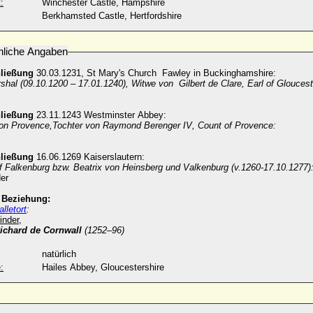
:
Winchester Castle, Hampshire
Berkhamsted Castle, Hertfordshire
nliche Angaben
hließung
30.03.1231,
St Mary's Church Fawley in Buckinghamshire:
rshal (09.10.1200 – 17.01.1240),
Witwe von Gilbert de Clare, Earl of Gloucest
hließung
23.11.1243
Westminster Abbey:
on Provence,Tochter von
Raymond Berenger IV
,
Count of Provence
:
hließung
16.06.1269
Kaiserslautern:
f Falkenburg bzw. Beatrix von Heinsberg und Valkenburg (v.1260-17.10.1277)
er
e Beziehung:
lletort
:
inder,
ichard de Cornwall
(1252–96)
natürlich
:
Hailes Abbey, Gloucestershire