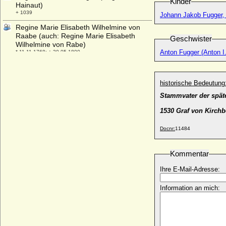
Kinder
Hainaut)
+ 1039
Johann Jakob Fugger, 
Regine Marie Elisabeth Wilhelmine von
Raabe (auch: Regine Marie Elisabeth
Geschwister
Wilhelmine von Rabe)
Anton Fugger (Anton I.
* 11.11.1768; + 30.05.1800
Reginhard von Abenberg, Fürstbischof
* um 1120; + 15.06.1186
historische Bedeutung
Reginlinde NN, Gemahlin von Werner I.
Stammvater der spät
von Habsburg
* unbekannt; + unbekannt
1530 Graf von Kirch
Reimar Christian von Karstedt
* 06.02.1634; + 13.03.1705
Docnr:
11484
Reimar I. von Karstedt
* ?; + 13.09.1618
Kommentar
Reimar II. von Karstedt
Ihre E-Mail-Adresse:
* ?; + 03.01.1650
Reimar II. von Plessen
Information an mich:
+ nach 1339
Reimar III. von Plessen
* um 1305; + 1368/1371