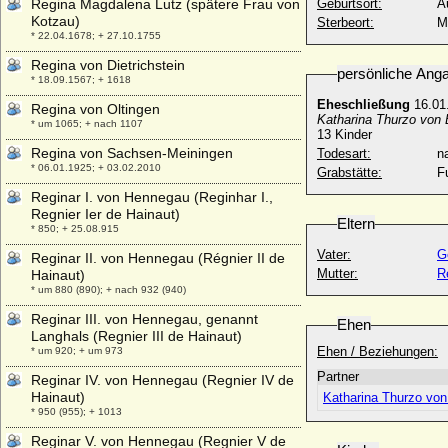
Regina Magdalena Lutz (spätere Frau von
Geburtsort:
A
Kotzau)
Sterbeort:
M
* 22.04.1678; + 27.10.1755
Regina von Dietrichstein
persönliche Ang
* 18.09.1567; + 1618
Eheschließung
16.01
Regina von Oltingen
Katharina Thurzo von 
* um 1065; + nach 1107
13 Kinder
Regina von Sachsen-Meiningen
Todesart:
na
* 06.01.1925; + 03.02.2010
Grabstätte:
F
Reginar I. von Hennegau (Reginhar I.,
Regnier Ier de Hainaut)
Eltern
* 850; + 25.08.915
Vater:
G
Reginar II. von Hennegau (Régnier II de
Mutter:
R
Hainaut)
* um 880 (890); + nach 932 (940)
Reginar III. von Hennegau, genannt
Ehen
Langhals (Regnier III de Hainaut)
Ehen / Beziehungen:
* um 920; + um 973
Partner
Reginar IV. von Hennegau (Regnier IV de
Hainaut)
Katharina Thurzo von
* 950 (955); + 1013
Reginar V. von Hennegau (Regnier V de