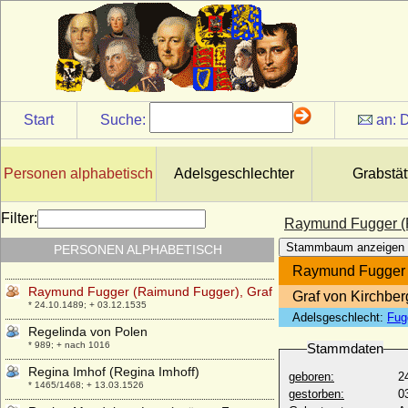
Rapoto III. von Ortenburg
+ 04.06.1248
Rasso von Bayern
* 24.05.1926;
Ratibor I. von Pommern
* um 1112; + 07.04.1156
Start
Suche:
an:
D
Ratibor II. von Pommern-Schlawe
+ vor 1227
Personen alphabetisch
Adelsgeschlechter
Grabstät
Raoul von Burgund (Raoul de France,
Rudolf von Burgund)
* vor 890; + 14.01.936
Filter:
Raymund Fugger (R
Raymond de Bourgogne (Raimund von
Stammbaum anzeigen
PERSONEN ALPHABETISCH
Burgund)
* 1059; + 24.05.1107
Raymund Fugger 
Raymund Fugger (Raimund Fugger), Graf
Graf von Kirchbe
* 24.10.1489; + 03.12.1535
Adelsgeschlecht:
Fug
Regelinda von Polen
* 989; + nach 1016
Stammdaten
Regina Imhof (Regina Imhoff)
geboren:
2
* 1465/1468; + 13.03.1526
gestorben:
0