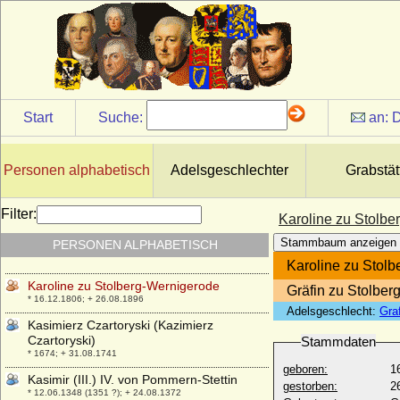
* 1652; + 1707
Karoline von Schlieben (Marie Sophie
Ferdinande Karoline von Schlieben),
Gräfin
* 28.01.1752; + 02.08.1832
Karoline von und zu Liechtenstein
* 27.02.1836; + 28.03.1885
Start
Suche:
an:
D
Karoline von Zweibrücken-Birkenfeld (Die
große Landgräfin)
* 09.03.1721; + 30.03.1774
Personen alphabetisch
Adelsgeschlechter
Grabstät
Karoline Wilhelmine Henriette Friederike
von Gronsfeld-Diepenbroick und Impel
Filter:
Karoline zu Stolb
* 10.06.1799; + 03.01.1858
Stammbaum anzeigen
PERSONEN ALPHABETISCH
Karoline Wöhrmann
* 30.09.1794; + 15.08.1861
Karoline zu Stol
Karoline zu Stolberg-Wernigerode
Gräfin zu Stolbe
* 16.12.1806; + 26.08.1896
Adelsgeschlecht:
Gra
Kasimierz Czartoryski (Kazimierz
Czartoryski)
Stammdaten
* 1674; + 31.08.1741
geboren:
1
Kasimir (III.) IV. von Pommern-Stettin
gestorben:
2
* 12.06.1348 (1351 ?); + 24.08.1372