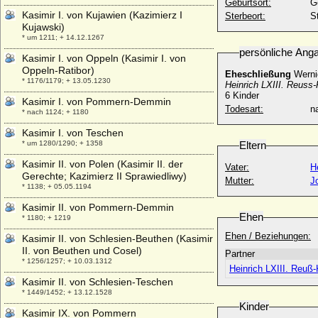
Geburtsort:
G
Kasimir I. von Kujawien (Kazimierz I
Sterbeort:
S
Kujawski)
* um 1211; + 14.12.1267
persönliche Ang
Kasimir I. von Oppeln (Kasimir I. von
Oppeln-Ratibor)
Eheschließung
Werni
* 1176/1179; + 13.05.1230
Heinrich LXIII. Reuss-
6 Kinder
Kasimir I. von Pommern-Demmin
Todesart:
na
* nach 1124; + 1180
Kasimir I. von Teschen
* um 1280/1290; + 1358
Eltern
Kasimir II. von Polen (Kasimir II. der
Vater:
H
Gerechte; Kazimierz II Sprawiedliwy)
Mutter:
J
* 1138; + 05.05.1194
Kasimir II. von Pommern-Demmin
Ehen
* 1180; + 1219
Ehen / Beziehungen:
Kasimir II. von Schlesien-Beuthen (Kasimir
II. von Beuthen und Cosel)
Partner
* 1256/1257; + 10.03.1312
Heinrich LXIII. Reuß-K
Kasimir II. von Schlesien-Teschen
* 1449/1452; + 13.12.1528
Kinder
Kasimir IX. von Pommern