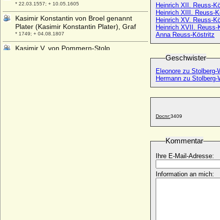
* 22.03.1557; + 10.05.1605
Heinrich XII. Reuss-Kö
Heinrich XIII. Reuss-K
Kasimir Konstantin von Broel genannt
Heinrich XV. Reuss-Kö
Plater (Kasimir Konstantin Plater), Graf
Heinrich XVII. Reuss-K
* 1749; + 04.08.1807
Anna Reuss-Köstritz
Kasimir V. von Pommern-Stolp
* 1351; + 02.01.1377
Geschwister
Kasimir VI. von Pommern-Stettin
Eleonore zu Stolberg-
* 1380; + 12.04.1435
Hermann zu Stolberg-
Kasimir VIII. von Pommern
Kasimir von Brandenburg-Kulmbach und
Brandenburg-Ansbach
Docnr:
3409
* 27.09.1481; + 21.09.1527
Kasimir von Kothen (Casimir Baron von
Kommentar
Kothen), Generalleutnant
* 29.05.1807; + 25.11.1880
Ihre E-Mail-Adresse:
Kasimir von Pommern-Wolgast
Information an mich:
* um 1455; + 08.09.1474
Kasimir zur Lippe-Brake
* 22.07.1627; + 12.03.1700
Kaspar der Jüngere von Flemming
(Casper von Flemming)