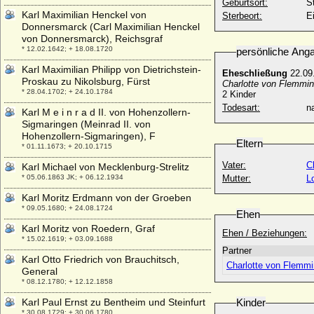
Geburtsort:
S
Karl Maximilian Henckel von
Sterbeort:
E
Donnersmarck (Carl Maximilian Henckel
von Donnersmarck), Reichsgraf
* 12.02.1642; + 18.08.1720
persönliche Ang
Karl Maximilian Philipp von Dietrichstein-
Eheschließung
22.09.
Proskau zu Nikolsburg, Fürst
Charlotte von Flemmin
* 28.04.1702; + 24.10.1784
2 Kinder
Todesart:
na
Karl M e i n r a d II. von Hohenzollern-
Sigmaringen (Meinrad II. von
Hohenzollern-Sigmaringen), F
Eltern
* 01.11.1673; + 20.10.1715
Vater:
C
Karl Michael von Mecklenburg-Strelitz
* 05.06.1863 JK; + 06.12.1934
Mutter:
L
Karl Moritz Erdmann von der Groeben
* 09.05.1680; + 24.08.1724
Ehen
Karl Moritz von Roedern, Graf
Ehen / Beziehungen:
* 15.02.1619; + 03.09.1688
Partner
Karl Otto Friedrich von Brauchitsch,
Charlotte von Flemmi
General
* 08.12.1780; + 12.12.1858
Karl Paul Ernst zu Bentheim und Steinfurt
Kinder
* 30.08.1729; + 30.06.1780