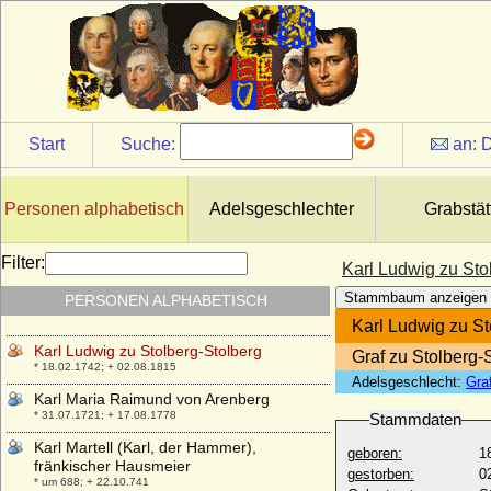
Karl Ludwig von Lehndorff
* 11.07.1693; + 28.02.1745
Karl Ludwig von Nassau-Saarbrücken
* 06.01.1665; + 06.12.1723
Karl Ludwig von Österreich
* 30.07.1833; + 19.05.1896
Start
Suche:
an:
D
Karl Ludwig von Waldburg-Capustigall,
Tuchsess, Reichsgraf
* 1685; + 22.04.1738
Personen alphabetisch
Adelsgeschlechter
Grabstät
Karl Ludwig (Walter) von Oertzen,
Reichsgraf
* 27.02.1746; + 17.03.1802
Filter:
Karl Ludwig zu Sto
Karl Ludwig zu Hohenlohe-Bartenstein
Stammbaum anzeigen
PERSONEN ALPHABETISCH
und Jagstberg
* 02.07.1837; + 23.05.1877
Karl Ludwig zu St
Karl Ludwig zu Stolberg-Stolberg
Graf zu Stolberg-
* 18.02.1742; + 02.08.1815
Adelsgeschlecht:
Gra
Karl Maria Raimund von Arenberg
* 31.07.1721; + 17.08.1778
Stammdaten
Karl Martell (Karl, der Hammer),
geboren:
1
fränkischer Hausmeier
gestorben:
0
* um 688; + 22.10.741