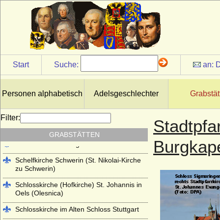
Kloster Lehnin
Lambertikirche in Aurich
Marienkirche Hanau (ehemals Reformierte
Kirche Hanau)
Martinskirche Kassel
Start
Suche:
an:
D
Mausoleum im Schlosspark
Charlottenburg
Personen alphabetisch
Adelsgeschlechter
Grabstät
Mausoleum im Schlosspark Rumpenheim
(Offenbach a.M.)
Filter:
Stadtpfa
Mausoleum Stadthagen
GRABSTÄTTEN
Burgkape
Parkfriedhof Meiningen
Schelfkirche Schwerin (St. Nikolai-Kirche
zu Schwerin)
Schlosskirche (Hofkirche) St. Johannis in
Oels (Olesnica)
Schlosskirche im Alten Schloss Stuttgart