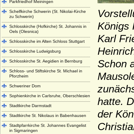
Parkfriedhof Meiningen
Vorstel
Schelfkirche Schwerin (St. Nikolai-Kirche
zu Schwerin)
Königs 
Schlosskirche (Hofkirche) St. Johannis in
Oels (Olesnica)
Karl Fr
Schlosskirche im Alten Schloss Stuttgart
Heinrich
Schlosskirche Ludwigsburg
Schon a
Schlosskirche St. Aegidien in Bernburg
Schloss- und Stiftskirche St. Michael in
Mausole
Pforzheim
zunächs
Schweriner Dom
Sophienkirche in Carlsruhe, Oberschlesien
hatte. 
Stadtkirche Darmstadt
der Kön
Stadtkirche St. Nikolaus in Babenhausen
Christi
Stadtpfarrkirche St. Johannes Evangelist
in Sigmaringen