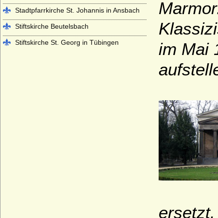
Marmor.
Stadtpfarrkirche St. Johannis in Ansbach
Klassiz
Stiftskirche Beutelsbach
Stiftskirche St. Georg in Tübingen
im Mai 
Stiftskirche St. Jakob in Hechingen
aufstell
Stiftskirche St. Peter auf dem Petersberg
bei Halle
Stiftskirche Stuttgart
Würzburger Dom (St. Kiliansdom zu
Würzburg)
ersetzt.