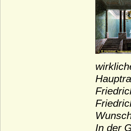
wirklic
Hauptra
Friedri
Friedri
Wunsch)
In der 