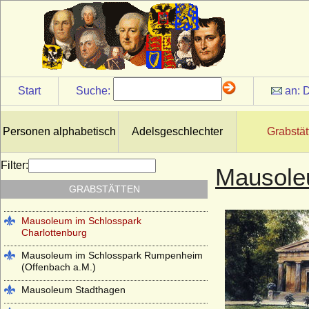
Kloster Altzella bei Nossen
Kloster Arnsburg (bei Lich in Hessen)
Kloster Chorin
Klosterkirche Heilsbronn (Münster
Start
Suche:
an:
D
Heilsbronn)
Kloster Lehnin
Personen alphabetisch
Adelsgeschlechter
Grabstät
Lambertikirche in Aurich
Marienkirche Hanau (ehemals Reformierte
Filter:
Mausole
Kirche Hanau)
GRABSTÄTTEN
Martinskirche Kassel
Mausoleum im Schlosspark
Charlottenburg
Mausoleum im Schlosspark Rumpenheim
(Offenbach a.M.)
Mausoleum Stadthagen