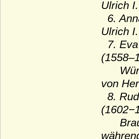
Ulrich 
6. Anna
Ulrich 
7. Eva 
(1558–1
Württe
von Her
8. Rudo
(1602−1
Brauns
während