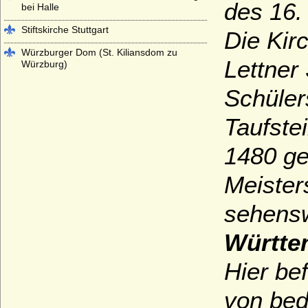
des 16.
bei Halle
Stiftskirche Stuttgart
Die Kir
Würzburger Dom (St. Kiliansdom zu
Lettner
Würzburg)
Schüler
Taufste
1480 ge
Meister
sehensw
Württe
Hier be
von bed