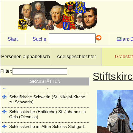
Kloster Lehnin
Lambertikirche in Aurich
Marienkirche Hanau (ehemals Reformierte
Kirche Hanau)
Martinskirche Kassel
Start
Suche:
an:
D
Mausoleum im Schlosspark
Charlottenburg
Personen alphabetisch
Adelsgeschlechter
Grabstät
Mausoleum im Schlosspark Rumpenheim
(Offenbach a.M.)
Filter:
Stiftski
Mausoleum Stadthagen
GRABSTÄTTEN
Parkfriedhof Meiningen
Schelfkirche Schwerin (St. Nikolai-Kirche
zu Schwerin)
Schlosskirche (Hofkirche) St. Johannis in
Oels (Olesnica)
Schlosskirche im Alten Schloss Stuttgart