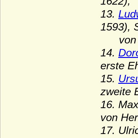
1622),
13.
Lud
1593), 
von W
14.
Dor
erste E
15.
Ursu
zweite 
16. Max
von Her
17. Ulr