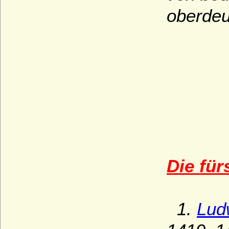
oberdeu
Die für
1.
Lud