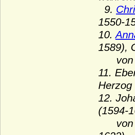
9.
Chr
1550-15
10.
Ann
1589), 
von W
11. Ebe
Herzog 
12. Joh
(1594-1
von Sc