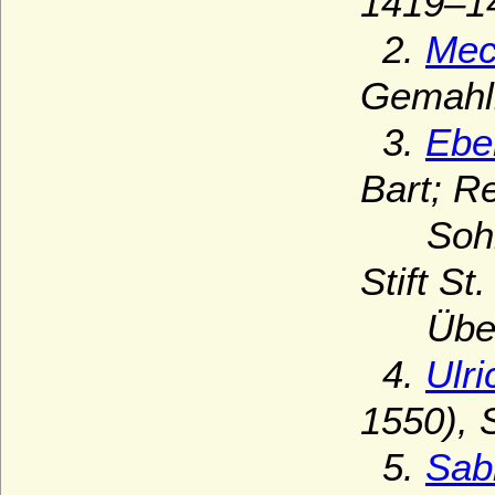
1419–1
2.
Mech
Gemahli
3.
Ebe
Bart; R
Sohn v
Stift St
Überf
4.
Ulr
1550), 
5.
Sab