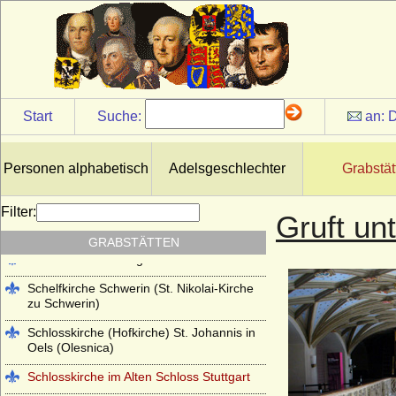
Kloster Lehnin
Lambertikirche in Aurich
Marienkirche Hanau (ehemals Reformierte
Kirche Hanau)
Martinskirche Kassel
Start
Suche:
an:
D
Mausoleum im Schlosspark
Charlottenburg
Personen alphabetisch
Adelsgeschlechter
Grabstät
Mausoleum im Schlosspark Rumpenheim
(Offenbach a.M.)
Filter:
Gruft un
Mausoleum Stadthagen
GRABSTÄTTEN
Parkfriedhof Meiningen
Schelfkirche Schwerin (St. Nikolai-Kirche
zu Schwerin)
Schlosskirche (Hofkirche) St. Johannis in
Oels (Olesnica)
Schlosskirche im Alten Schloss Stuttgart