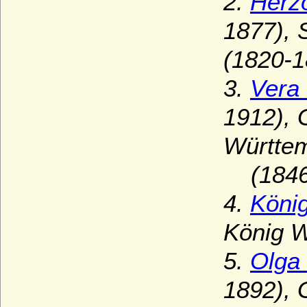
2.
Herz
1877),
(1820-1
3.
Vera
1912), 
Württe
(1846-
4.
Köni
König W
5.
Olga 
1892), 