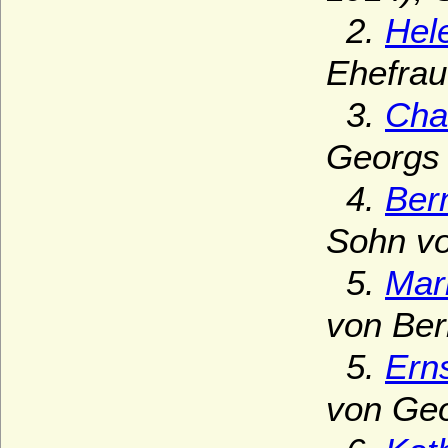
2.
Hel
Ehefrau
3.
Cha
Georgs 
4.
Ber
Sohn vo
5.
Mar
von Ber
5.
Ern
von Geo