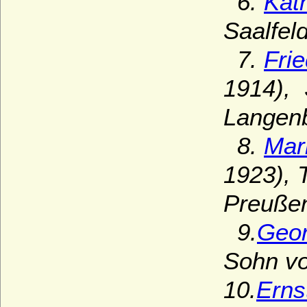
6.
Kat
Saalfel
7.
Fri
1914), 
Langen
8.
Mar
1923), 
Preuße
9.
Geor
Sohn vo
10.
Erns