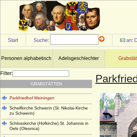
Heilsbronn)
Kloster Lehnin
Lambertikirche in Aurich
Marienkirche Hanau (ehemals Reformierte
Kirche Hanau)
Start
Suche:
an:
D
Martinskirche Kassel
Mausoleum im Schlosspark
Personen alphabetisch
Adelsgeschlechter
Grabstät
Charlottenburg
Mausoleum im Schlosspark Rumpenheim
Filter:
Parkfrie
(Offenbach a.M.)
GRABSTÄTTEN
Mausoleum Stadthagen
Parkfriedhof Meiningen
Schelfkirche Schwerin (St. Nikolai-Kirche
zu Schwerin)
Schlosskirche (Hofkirche) St. Johannis in
Oels (Olesnica)