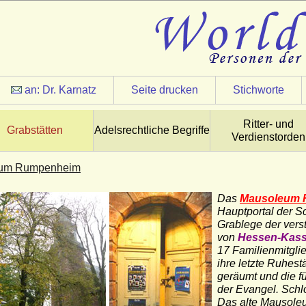
an:
Dr. Karnatz
Seite drucken
Stichworte
Ritter- und
Grabstätten
Adelsrechtliche Begriffe
Verdienstorden
um Rumpenheim
Das
Mausoleum 
Hauptportal der 
Grablege der verst
von
Hessen-Kas
17 Familienmitgl
ihre letzte Ruhes
geräumt und die fü
der Evangel. Sch
Das alte Mausoleu