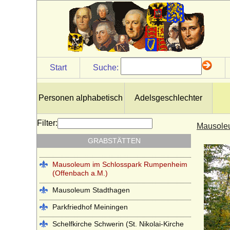
Kloster Arnsburg (bei Lich in Hessen)
Kloster Chorin
Klosterkirche Heilsbronn (Münster
Heilsbronn)
Kloster Lehnin
Start
Suche:
Lambertikirche in Aurich
Marienkirche Hanau (ehemals Reformierte
Personen alphabetisch
Adelsgeschlechter
Kirche Hanau)
Martinskirche Kassel
Filter:
Mausole
Mausoleum im Schlosspark
GRABSTÄTTEN
Charlottenburg
Mausoleum im Schlosspark Rumpenheim
(Offenbach a.M.)
Mausoleum Stadthagen
Parkfriedhof Meiningen
Schelfkirche Schwerin (St. Nikolai-Kirche