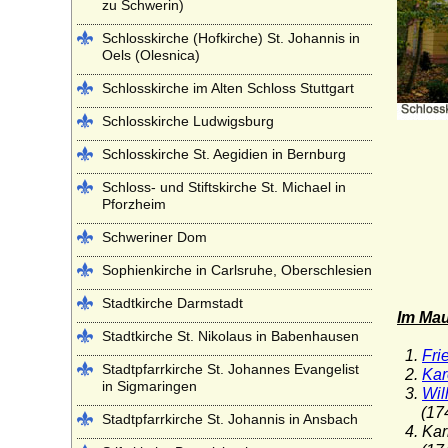
zu Schwerin)
Schlosskirche (Hofkirche) St. Johannis in
Oels (Olesnica)
Schlosskirche im Alten Schloss Stuttgart
Schlosskirche Ludwigsburg
Schlosskirche St. Aegidien in Bernburg
Schloss- und Stiftskirche St. Michael in
Pforzheim
Schweriner Dom
Sophienkirche in Carlsruhe, Oberschlesien
Stadtkirche Darmstadt
Im Mau
Stadtkirche St. Nikolaus in Babenhausen
1.
Fri
Stadtpfarrkirche St. Johannes Evangelist
2.
Kar
in Sigmaringen
3.
Wil
(1747-
Stadtpfarrkirche St. Johannis in Ansbach
4. Kar