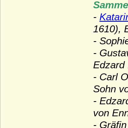
Sammel
-
Katari
1610), 
- Sophi
- Gusta
Edzard I
- Carl 
Sohn vo
- Edzar
von Enno
- Gräfi