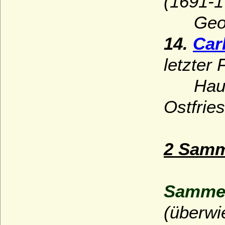
(1691-1
Georg 
14.
Car
letzter
Hause 
Ostfrie
2 Samm
Sammel
(überwi