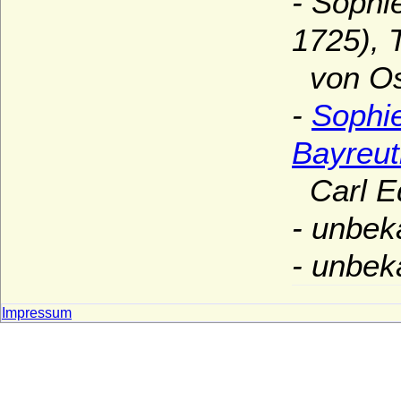
- Sophi
1725), 
von Ost
-
Sophi
Bayreut
Carl Ed
- unbek
- unbek
Impressum