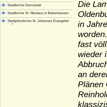
Die Lam
Stadtkirche Darmstadt
Oldenbu
Stadtkirche St. Nikolaus in Babenhausen
Stadtpfarrkirche St. Johannes Evangelist
in Jahr
in Sigmaringen
worden.
Stadtpfarrkirche St. Johannis in Ansbach
Stiftskirche Beutelsbach
fast vö
Stiftskirche St. Georg in Tübingen
wieder 
Stiftskirche St. Jakob in Hechingen
Abbruch
Stiftskirche St. Peter auf dem Petersberg
bei Halle
an deren
Stiftskirche Stuttgart
Plänen 
Würzburger Dom (St. Kiliansdom zu
Würzburg)
Reinhol
klassizi