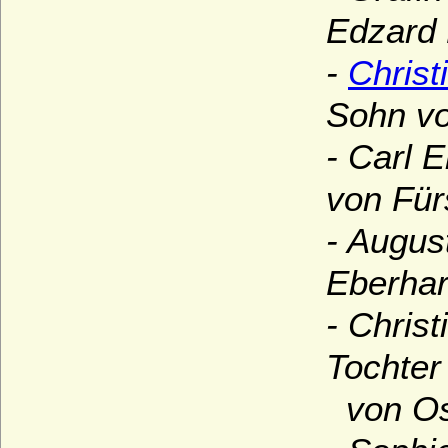
Edzard 
-
Christ
Sohn v
- Carl 
von Für
- Augus
Eberhar
- Chris
Tochter
von Ost