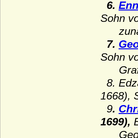
6.
Enn
Sohn von
zunächs
7.
Geo
Sohn von
Graf u
8. Edza
1668), S
9
.
Chr
1699),
E
Georg C