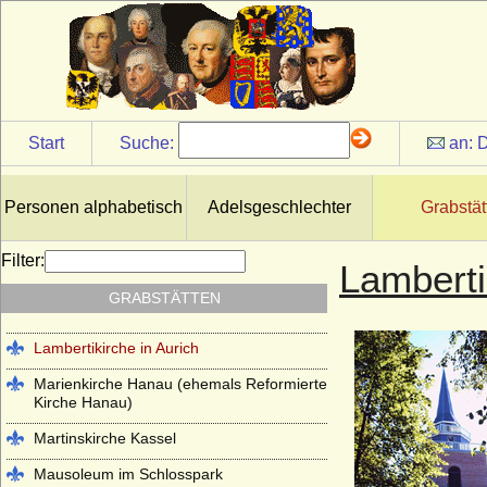
Hohenzollerngruft im Berliner Dom
Johanneskirche Hanau (ehemals
Lutherische Kirche Hanau)
Kapuzinergruft Wien
Start
Suche:
an:
D
Kloster Altzella bei Nossen
Kloster Arnsburg (bei Lich in Hessen)
Personen alphabetisch
Adelsgeschlechter
Grabstät
Kloster Chorin
Klosterkirche Heilsbronn (Münster
Filter:
Lamberti
Heilsbronn)
GRABSTÄTTEN
Kloster Lehnin
Lambertikirche in Aurich
Marienkirche Hanau (ehemals Reformierte
Kirche Hanau)
Martinskirche Kassel
Mausoleum im Schlosspark