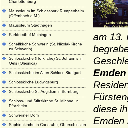
Charlottenburg
Mausoleum im Schlosspark Rumpenheim
(Offenbach a.M.)
Mausoleum Stadthagen
am 13. 
Parkfriedhof Meiningen
Schelfkirche Schwerin (St. Nikolai-Kirche
begrabe
zu Schwerin)
Geschle
Schlosskirche (Hofkirche) St. Johannis in
Oels (Olesnica)
Emden
Schlosskirche im Alten Schloss Stuttgart
Residen
Schlosskirche Ludwigsburg
Schlosskirche St. Aegidien in Bernburg
Fürsten
Schloss- und Stiftskirche St. Michael in
diese i
Pforzheim
Schweriner Dom
Emden i
Sophienkirche in Carlsruhe, Oberschlesien