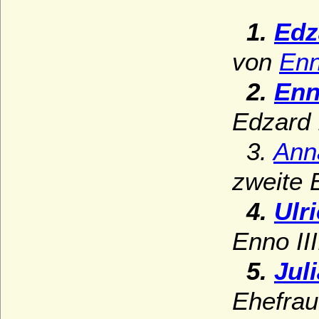
1.
Edz
von
Enn
2.
Enn
Edzard I
3.
Ann
zweite 
4.
Ulri
Enno III
5.
Jul
Ehefrau 