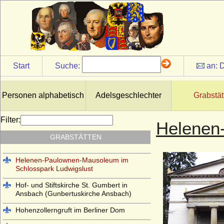
Antikentempel im Park Sanssouci
Basilica di San Lorenzo in Florenz
(Cappelle Medicee)
Cirksena-Mausoleum in Aurich
Start
Suche:
an:
D
Erlöserkirche Hedingen im Kloster
Hedingen
Garnisonkirche Berlin und Alter
Personen alphabetisch
Adelsgeschlechter
Grabstät
Garnisonfriedhof Berlin
Grabkapelle auf dem Württemberg
Filter:
Helenen
Großherzoglich-Badische Grabkapelle
GRABSTÄTTEN
Karlsruhe
Helenen-Paulownen-Mausoleum im
Schlosspark Ludwigslust
Hof- und Stiftskirche St. Gumbert in
Ansbach (Gunbertuskirche Ansbach)
Hohenzollerngruft im Berliner Dom