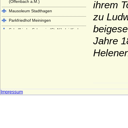
(Offenbach a.M.)
ihrem T
Mausoleum Stadthagen
zu Ludw
Parkfriedhof Meiningen
beigese
Schelfkirche Schwerin (St. Nikolai-Kirche
zu Schwerin)
Jahre 1
Schlosskirche (Hofkirche) St. Johannis in
Oels (Olesnica)
Helenen
Schlosskirche im Alten Schloss Stuttgart
Schlosskirche Ludwigsburg
Schlosskirche St. Aegidien in Bernburg
Schloss- und Stiftskirche St. Michael in
Pforzheim
Impressum
Schweriner Dom
Sophienkirche in Carlsruhe, Oberschlesien
Stadtkirche Darmstadt