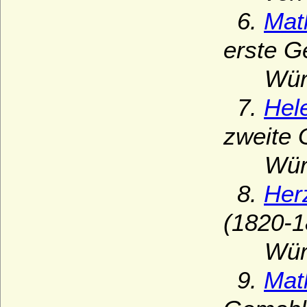
6.
Mat
erste G
Württe
7.
Hel
zweite 
Württe
8.
Her
(1820-1
Württe
9.
Mat