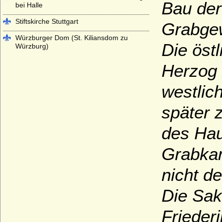
Bau der
bei Halle
Stiftskirche Stuttgart
Grabgew
Würzburger Dom (St. Kiliansdom zu
Die östl
Würzburg)
Herzog 
westlic
später 
des Hau
Grabkam
nicht d
Die Sakr
Frieder