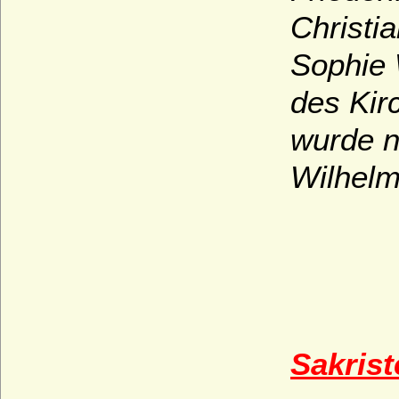
Christi
Sophie 
des Kir
wurde n
Wilhelm
Sakrist