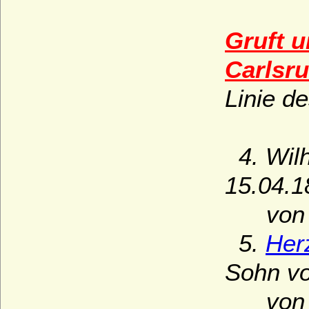
Gruft u
Carlsr
Linie d
4. Wilh
15.04.1
von Wü
5.
Her
Sohn vo
von Wü