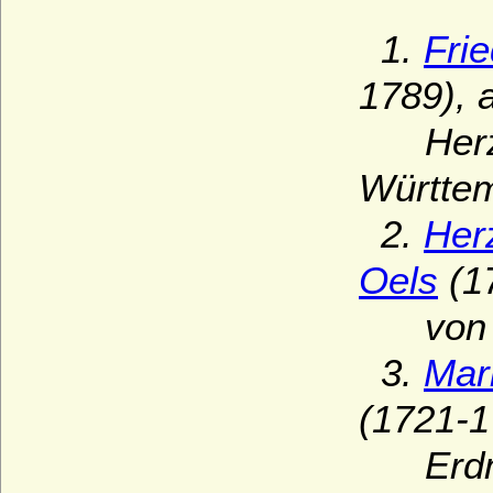
1.
Fri
1789), 
Herzog
Württem
2.
Her
Oels
(17
von Wü
3.
Mar
(1721-1
Erdman