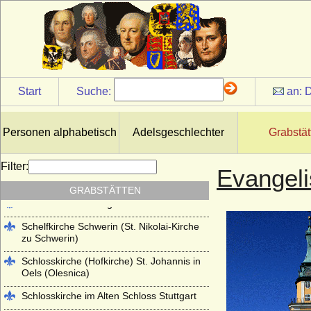
Kloster Lehnin
Lambertikirche in Aurich
Marienkirche Hanau (ehemals Reformierte
Kirche Hanau)
Martinskirche Kassel
Start
Suche:
an:
D
Mausoleum im Schlosspark
Charlottenburg
Personen alphabetisch
Adelsgeschlechter
Grabstät
Mausoleum im Schlosspark Rumpenheim
(Offenbach a.M.)
Filter:
Evangeli
Mausoleum Stadthagen
GRABSTÄTTEN
Parkfriedhof Meiningen
Schelfkirche Schwerin (St. Nikolai-Kirche
zu Schwerin)
Schlosskirche (Hofkirche) St. Johannis in
Oels (Olesnica)
Schlosskirche im Alten Schloss Stuttgart