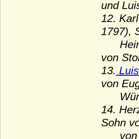
und Lui
12. Kar
1797), 
Heinri
von Sto
13.
Luis
von Eug
Württe
14. Her
Sohn vo
von Wü