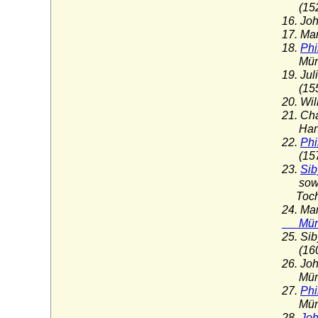
(1526
16. Jo
17. Ma
18.
Phi
Münze
19. Ju
(1553
20. Wi
21. Ch
Hanau
22.
Phi
(1576
23.
Sib
sowie 
Tochte
24. Ma
Münze
25. Sib
(1605
26. Jo
Münze
27.
Phi
Münze
28.
Joh