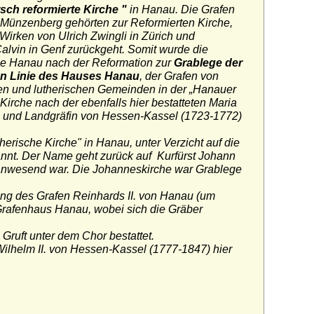
ch reformierte Kirche "
in Hanau. Die Grafen
Münzenberg gehörten zur Reformierten Kirche,
 Wirken von Ulrich Zwingli in Zürich und
lvin in Genf zurückgeht. Somit wurde die
he Hanau nach der Reformation zur
Grablege der
en Linie des Hauses Hanau
, der Grafen von
en und lutherischen Gemeinden in der „
Hanauer
irche nach der ebenfalls hier bestatteten Maria
l und Landgräfin von Hessen-Kassel (1723-1772)
erische Kirche" in Hanau, unter Verzicht auf die
nt. Der Name geht zurück auf Kurfürst Johann
anwesend war. Die Johanneskirche war Grablege
tung des Grafen Reinhards II. von Hanau (um
Grafenhaus Hanau, wobei sich die Gräber
ruft unter dem Chor bestattet.
t Wilhelm II. von Hessen-Kassel (1777-1847) hier