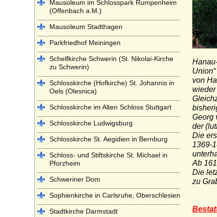
Mausoleum im Schlosspark Rumpenheim
(Offenbach a.M.)
Mausoleum Stadthagen
Parkfriedhof Meiningen
Schelfkirche Schwerin (St. Nikolai-Kirche
Hanau
zu Schwerin)
Union
“
von Ha
Schlosskirche (Hofkirche) St. Johannis in
wieder
Oels (Olesnica)
Gleichz
Schlosskirche im Alten Schloss Stuttgart
bisher
Georg 
Schlosskirche Ludwigsburg
der (l
Die ers
Schlosskirche St. Aegidien in Bernburg
1369-1
unterh
Schloss- und Stiftskirche St. Michael in
Ab 161
Pforzheim
Die let
Schweriner Dom
zu Gra
Sophienkirche in Carlsruhe, Oberschlesien
Bestat
Stadtkirche Darmstadt