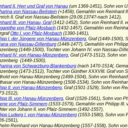
nhard II. Herr und Graf von Hanau
(um 1369-1451), Sohn von Ul
harina von Nassau-Beilstein
(+1459), Gemahlin von Reinhard II
ch II. Graf von Nassau-Beilstein (29.09.1374?-nach 1412),
nhard III. von Hanau, Graf
(1412-1452), Sohn von Reinhard II. 
garethe von Pfalz-Mosbach
(1432-1457), Gemahlin von Reinhar
graf
Otto I. von Pfalz-Mosbach
(1390-1461),
lipp I. der Jüngere von Hanau-Münzenberg
, Graf (1449-1500), 
iana von Nassau-Dillenburg
(1449-1477), Gemahlin von Philipp
berg (1449-1500), Tochter von Johann IV. von Nassau-Dille
nhard IV. von Hanau-Münzenberg
, Graf (1473-1512), Sohn von
nberg (1449-1500),
harina von Schwarzburg-Blankenburg
(nach 1470-1514(, Gemah
berg (1473-1512), Tochter von Günther XXXVIII. Graf von S
thold von Hanau-Münzenberg (1499-1504), Sohn von Reinhard
lthasar von Hanau-Münzenberg (1508-1534), Sohn von Reinhar
lipp II. von Hanau-Münzenberg
, Graf (1501-1529), Sohn von R
-1512),
lipp III. von Hanau-Münzenberg
, Graf (1526-1561), Sohn von P
ene von Pfalz-Simmern
(1533-1579), Gemahlin von Philipp III
r von Johann II. von Pfalz-Simmern (1492-1557),
lipp Ludwig I. von Hanau-Münzenberg
(1553-1580), Sohn von P
-1561),
lhelm Reinhard von Hanau-Münzenberg (1557-1558), Sohn von 