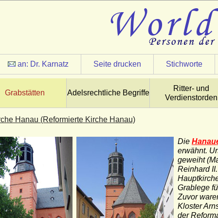
an:
Dr. Karnatz
Seite drucken
Stichworte
Ritter- und
Grabstätten
Adelsrechtliche Begriffe
Verdienstorden
rche Hanau (Reformierte Kirche Hanau)
Die
Hanaue
erwähnt. Ur
geweiht (M
Reinhard I
Hauptkirche
Grablege fü
Zuvor waren
Kloster Arn
der Reforma