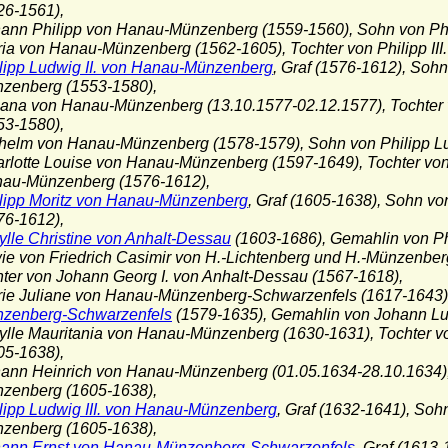
-1561),
hann Philipp von Hanau-Münzenberg (1559-1560), Sohn von Phi
ria von Hanau-Münzenberg (1562-1605), Tochter von Philipp II
lipp Ludwig II. von Hanau-Münzenberg
, Graf (1576-1612), Sohn
nberg (1553-1580),
liana von Hanau-Münzenberg (13.10.1577-02.12.1577), Tochter
-1580),
lhelm von Hanau-Münzenberg (1578-1579), Sohn von Philipp L
arlotte Louise von Hanau-Münzenberg (1597-1649), Tochter von 
-Münzenberg (1576-1612),
lipp Moritz von Hanau-Münzenberg
, Graf (1605-1638), Sohn v
-1612),
ylle Christine von Anhalt-Dessau
(1603-1686), Gemahlin von Ph
von Friedrich Casimir von H.-Lichtenberg und H.-Münzenber
r von Johann Georg I. von Anhalt-Dessau (1567-1618),
rie Juliane von Hanau-Münzenberg-Schwarzenfels (1617-1643)
nberg-Schwarzenfels
(1579-1635), Gemahlin von Johann Lud
ylle Mauritania
von Hanau-Münzenberg (1630-1631), Tochter v
-1638),
hann Heinrich von Hanau-Münzenberg (01.05.1634-28.10.1634),
nberg (1605-1638),
lipp Ludwig III. von Hanau-Münzenberg
, Graf (1632-1641), Soh
nberg (1605-1638),
ann Ernst von Hanau-Münzenberg-Schwarzenfels
, Graf (1613