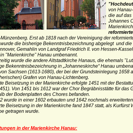
"Hochdeuts
von Hanau-
die auf das
Johannes Ca
Marienkirc
reformiert
-Münzenberg.
Erst ab 1818 nach der Vereinigung der reformiert
 wurde die bisherige Bekenntnisbezeichnung abgelegt und die K
nnover, Gemahlin von Landgraf Friedrich II. von Hessen-Kasse
 in "Marienkirche" Hanau umbenannt.
eitig wurde die andere Altstadtkirche Hanaus, die ehemals "Luth
ige Bekenntnisbezeichnung in „Johanneskirche“ Hanau umbenan
von Sachsen (1613-1680), der bei der Grundsteinlegung 1658 
utherischen) Grafen von Hanau-Lichtenberg.
te Beisetzung in der Marienkirche erfolgte 1451 mit der Bestat
451). Von 1451 bis 1612 war der Chor Begräbnisstätte für das 
alb der Bodenplatten des Chores befanden.
2 wurde in einer 1602 erbauten und 1642 nochmals erweiterten G
zte Beisetzung in der Marienkirche fand 1847 statt, als Kurfürs
be getragen wurde.
tungen in der Marienkirche Hanau: