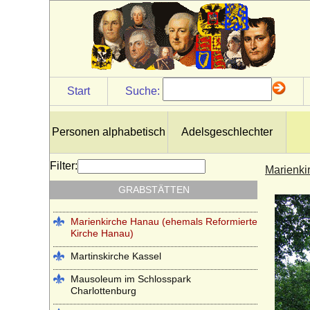
Johanneskirche Hanau (ehemals
Lutherische Kirche Hanau)
Kapuzinergruft Wien
Kloster Altzella bei Nossen
Start
Suche:
Kloster Arnsburg (bei Lich in Hessen)
Kloster Chorin
Personen alphabetisch
Adelsgeschlechter
Klosterkirche Heilsbronn (Münster
Heilsbronn)
Filter:
Marienki
Kloster Lehnin
GRABSTÄTTEN
Lambertikirche in Aurich
Marienkirche Hanau (ehemals Reformierte
Kirche Hanau)
Martinskirche Kassel
Mausoleum im Schlosspark
Charlottenburg