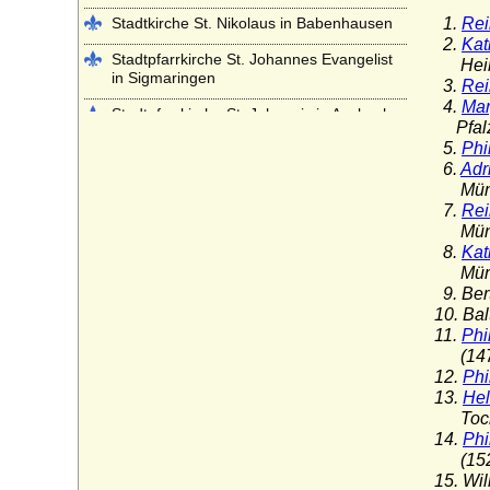
Stadtkirche St. Nikolaus in Babenhausen
1.
Rei
2.
Kat
Stadtpfarrkirche St. Johannes Evangelist
Heinri
in Sigmaringen
3.
Rei
4.
Mar
Stadtpfarrkirche St. Johannis in Ansbach
Pfalz
5.
Phi
Stiftskirche Beutelsbach
6.
Adr
Stiftskirche St. Georg in Tübingen
Münzen
7.
Rei
Stiftskirche St. Jakob in Hechingen
Münze
8.
Kat
Stiftskirche St. Peter auf dem Petersberg
Münzen
bei Halle
9. Ber
Stiftskirche Stuttgart
10. Ba
11.
Phi
Würzburger Dom (St. Kiliansdom zu
(1473
Würzburg)
12.
Phi
13.
Hel
Tochte
14.
Phi
(1526
15. Wi