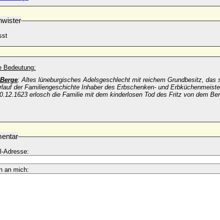
wister
sst
he Bedeutung:
Berge
: Altes lüneburgisches Adelsgeschlecht mit reichem Grundbesitz, das
rlauf der Familiengeschichte Inhaber des Erbschenken- und Erbküchenmeist
0.12.1623 erlosch die Familie mit dem kinderlosen Tod des Fritz von dem 
entar
l-Adresse:
n an mich: