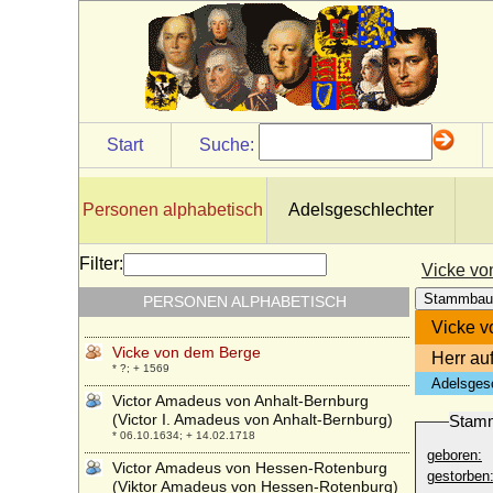
Veronika von der Oelsnitz
* 1523; + 1570/1572
Veronika von Hohenzollern
* 1375; + unbekannt
Veronika von Ortenburg
* unbekannt; + 23.03.1573
Start
Suche:
Veronika von Tiedemann-Brandis
(Veronika von Tiedemann gen. von
Brandis)
Personen alphabetisch
Adelsgeschlechter
* 17.06.1857; + 26.02.1941
Vicco von Moltzan (Vicke von Moltzan)
Filter:
Vicke vo
* 1583; + nach 13.05.1629
Stammbau
PERSONEN ALPHABETISCH
Vicke von Alvensleben
* ?; + 12.10.1509
Vicke v
Vicke von dem Berge
Herr au
* ?; + 1569
Adelsges
Victor Amadeus von Anhalt-Bernburg
(Victor I. Amadeus von Anhalt-Bernburg)
Stam
* 06.10.1634; + 14.02.1718
geboren:
Victor Amadeus von Hessen-Rotenburg
gestorben
(Viktor Amadeus von Hessen-Rotenburg)