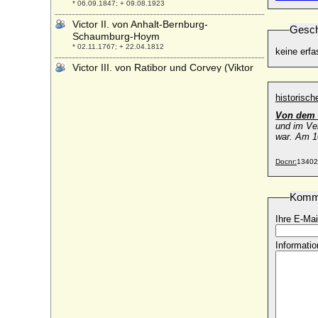
* 06.09.1847; + 09.08.1923
Victor II. von Anhalt-Bernburg-
Gesch
Schaumburg-Hoym
* 02.11.1767; + 22.04.1812
keine erfa
Victor III. von Ratibor und Corvey (Viktor
III. von Ratibor und Corvey)
* 02.02.1879; + 01.11.1945
historisc
Victor Sigismund I. von Oertzen
Von dem 
* 27.08.1652; + 17.08.1717
und im Ve
war. Am 1
Victor Sigismund II. von Oertzen
* 11.01.1701; + 08.02.1748
Docnr:
13402
Victor Sigismund Rudolf von Horn,
General der Artillerie
Komm
* 09.07.1866; + 05.02.1934
Victor von Podbielski (Victor Adolf Theophil
Ihre E-Mai
von Podbielski), Generalleutnant
* 26.02.1844; + 21.01.1916
Informatio
Victoria Adelheid von Schleswig-Holstein-
Sonderburg-Glücksburg
* 31.12.1885; + 03.10.1970
Victoria Ann Bee
* 06.03.1951;