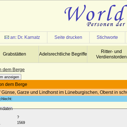
an:
Dr. Karnatz
Seite drucken
Stichworte
Ritter- und
Grabstätten
Adelsrechtliche Begriffe
Verdienstorden
n dem Berge
m anzeigen
on dem Berge
f Günse, Garze und Lindhorst im Lüneburgischen, Oberst in sc
chlecht:
mdaten
?
:
1569