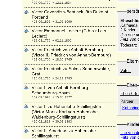
* 02.09.1779; + 12.11.1834
persö
Victor Cavendish-Bentinck, 9th Duke of
Portland
Eheschli
* 28.06.1897; + 31.07.1990
Katharina 
2 Kinder:
Victor Emmanuel Leclerc (C h a r l e s
Ilse von 
Leclerc)
Fritz von
* 17.03.1772; + 02.11.1802
Todesart:
Victor Friedrich von Anhalt-Bernburg
(Victor II. Friedrich von Anhalt-Bernburg)
* 21.09.1700; + 18.05.1765
Eltern
Victor Friedrich zu Solms-Sonnenwalde,
Vater:
Graf
* 16.09.1730; + 24.12.1783
Ehen
Victor I. von Anhalt-Bernburg-
Schaumburg-Hoym
Ehen / Be
* 07.09.1693; + 15.04.1772
Partner
Victor I. zu Hohenlohe-Schillingsfürst
Katharina
(Victor Moritz Karl von Hohenlohe-
Waldenburg-Schillingsfürst)
* 10.02.1818; + 30.01.1893
Kinde
Victor II. Amadeus zu Hohenlohe-
Ilse von 
Schillingsfürst
Fritz von