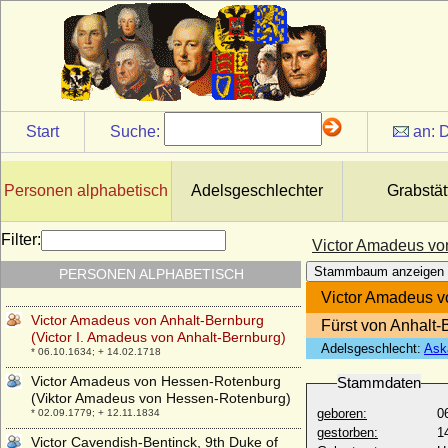
Veronika von Hohenzollern
* 1375; + unbekannt
Veronika von Ortenburg
* unbekannt; + 23.03.1573
Veronika von Tiedemann-Brandis
(Veronika von Tiedemann gen. von
Start
Suche:
an:
D
Brandis)
* 17.06.1857; + 26.02.1941
Vicco von Moltzan (Vicke von Moltzan)
Personen alphabetisch
Adelsgeschlechter
Grabstät
* 1583; + nach 13.05.1629
Vicke von Alvensleben
Filter:
Victor Amadeus von
* ?; + 12.10.1509
Stammbaum anzeigen
PERSONEN ALPHABETISCH
Vicke von dem Berge
* ?; + 1569
Victor Amadeus vo
Victor Amadeus von Anhalt-Bernburg
Fürst von Anhalt-
(Victor I. Amadeus von Anhalt-Bernburg)
Adelsgeschlecht:
Ask
* 06.10.1634; + 14.02.1718
Victor Amadeus von Hessen-Rotenburg
Stammdaten
(Viktor Amadeus von Hessen-Rotenburg)
geboren:
0
* 02.09.1779; + 12.11.1834
gestorben:
1
Victor Cavendish-Bentinck, 9th Duke of