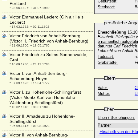
Geburtsort:
H
Portland
Sterbeort:
B
* 28.06.1897; + 31.07.1990
Victor Emmanuel Leclerc (C h a r l e s
Leclerc)
persönliche Ang
* 17.03.1772; + 02.11.1802
Eheschließung
16.10
Victor Friedrich von Anhalt-Bernburg
Elisabeth Pfalzgräfin 
(Victor II. Friedrich von Anhalt-Bernburg)
5 namentlich aufgeführ
* 21.09.1700; + 18.05.1765
darunter
Carl Friedric
Lebrecht von Anhalt-B
Victor Friedrich zu Solms-Sonnenwalde,
Todesart:
na
Graf
Grabstätte:
F
* 16.09.1730; + 24.12.1783
Victor I. von Anhalt-Bernburg-
Eltern
Schaumburg-Hoym
* 07.09.1693; + 15.04.1772
Vater:
C
Victor I. zu Hohenlohe-Schillingsfürst
Mutter:
E
(Victor Moritz Karl von Hohenlohe-
Waldenburg-Schillingsfürst)
* 10.02.1818; + 30.01.1893
Ehen
Victor II. Amadeus zu Hohenlohe-
Ehen / Beziehungen:
Schillingsfürst
Partner
* 06.09.1847; + 09.08.1923
Elisabeth von der Pf
Victor II. von Anhalt-Bernburg-