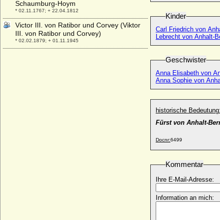
Schaumburg-Hoym
* 02.11.1767; + 22.04.1812
Kinder
Victor III. von Ratibor und Corvey (Viktor
Carl Friedrich von Anh
III. von Ratibor und Corvey)
Lebrecht von Anhalt-
* 02.02.1879; + 01.11.1945
Victor Sigismund I. von Oertzen
Geschwister
* 27.08.1652; + 17.08.1717
Anna Elisabeth von An
Victor Sigismund II. von Oertzen
Anna Sophie von Anha
* 11.01.1701; + 08.02.1748
Victor Sigismund Rudolf von Horn,
General der Artillerie
historische Bedeutung
* 09.07.1866; + 05.02.1934
Fürst von Anhalt-Ber
Victor von Podbielski (Victor Adolf Theophil
von Podbielski), Generalleutnant
Docnr:
6499
* 26.02.1844; + 21.01.1916
Victoria Adelheid von Schleswig-Holstein-
Kommentar
Sonderburg-Glücksburg
* 31.12.1885; + 03.10.1970
Ihre E-Mail-Adresse:
Victoria Ann Bee
* 06.03.1951;
Information an mich:
Victoria Ernestine Luise Leonie von
Oppenheim, Freiin