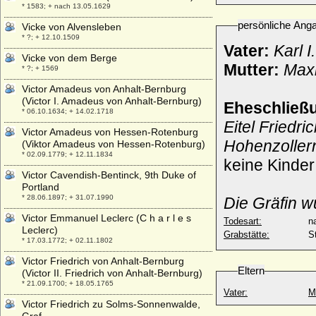
* 1583; + nach 13.05.1629
persönliche Ang
Vicke von Alvensleben
* ?; + 12.10.1509
Vater:
Karl 
Vicke von dem Berge
Mutter:
Maxi
* ?; + 1569
Victor Amadeus von Anhalt-Bernburg
(Victor I. Amadeus von Anhalt-Bernburg)
Eheschließ
* 06.10.1634; + 14.02.1718
Eitel Friedri
Victor Amadeus von Hessen-Rotenburg
Hohenzoller
(Viktor Amadeus von Hessen-Rotenburg)
* 02.09.1779; + 12.11.1834
keine Kinder
Victor Cavendish-Bentinck, 9th Duke of
Portland
* 28.06.1897; + 31.07.1990
Die Gräfin
w
Victor Emmanuel Leclerc (C h a r l e s
Todesart:
na
Leclerc)
Grabstätte:
S
* 17.03.1772; + 02.11.1802
Victor Friedrich von Anhalt-Bernburg
Eltern
(Victor II. Friedrich von Anhalt-Bernburg)
* 21.09.1700; + 18.05.1765
Vater:
M
Victor Friedrich zu Solms-Sonnenwalde,