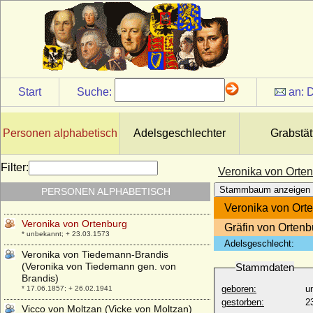
* 05.11.1976;
Verena von Freiburg-Badenweiler
+ 25.12.1321
Verena von Hachberg-Sausenberg
* 13.12.1392; + nach 08.12.1416
Veronika Biron von Kurland
Start
Suche:
an:
D
* 23.01.1970;
Veronika von Buch (Veronika Elisabeth
Anna von Buch)
Personen alphabetisch
Adelsgeschlechter
Grabstät
* 16.09.1882; + 18.07.1962
Veronika von der Oelsnitz
Filter:
Veronika von Orte
* 1523; + 1570/1572
Stammbaum anzeigen
PERSONEN ALPHABETISCH
Veronika von Hohenzollern
* 1375; + unbekannt
Veronika von Ort
Veronika von Ortenburg
Gräfin von Ortenb
* unbekannt; + 23.03.1573
Adelsgeschlecht:
Veronika von Tiedemann-Brandis
(Veronika von Tiedemann gen. von
Stammdaten
Brandis)
geboren:
u
* 17.06.1857; + 26.02.1941
gestorben:
2
Vicco von Moltzan (Vicke von Moltzan)