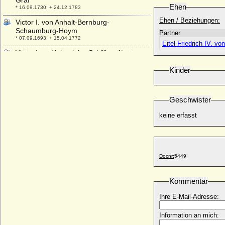
Graf
Ehen
* 16.09.1730; + 24.12.1783
Ehen / Beziehungen:
Victor I. von Anhalt-Bernburg-
Schaumburg-Hoym
Partner
* 07.09.1693; + 15.04.1772
Eitel Friedrich IV. vo
Victor I. zu Hohenlohe-Schillingsfürst
(Victor Moritz Karl von Hohenlohe-
Waldenburg-Schillingsfürst)
Kinder
* 10.02.1818; + 30.01.1893
Victor II. Amadeus zu Hohenlohe-
Geschwister
Schillingsfürst
* 06.09.1847; + 09.08.1923
keine erfasst
Victor II. von Anhalt-Bernburg-
Schaumburg-Hoym
* 02.11.1767; + 22.04.1812
Victor III. von Ratibor und Corvey (Viktor
Docnr:
5449
III. von Ratibor und Corvey)
* 02.02.1879; + 01.11.1945
Kommentar
Victor Sigismund I. von Oertzen
* 27.08.1652; + 17.08.1717
Ihre E-Mail-Adresse:
Victor Sigismund II. von Oertzen
* 11.01.1701; + 08.02.1748
Information an mich: