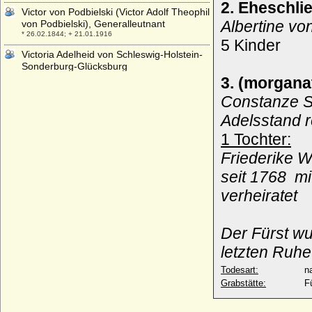
2. Eheschli
Victor von Podbielski (Victor Adolf Theophil
Albertine v
von Podbielski), Generalleutnant
* 26.02.1844; + 21.01.1916
5 Kinder
Victoria Adelheid von Schleswig-Holstein-
Sonderburg-Glücksburg
* 31.12.1885; + 03.10.1970
3. (morgana
Victoria Ann Bee
Constanze S
* 06.03.1951;
Adelsstand 
Victoria Ernestine Luise Leonie von
1 Tochter:
Oppenheim, Freiin
* 20.06.1871; + 24.08.1954
Friederike W
Victoria Eugenie von Battenberg
seit 1768 m
* 24.10.1887; + 15.04.1969
verheiratet
Victoria Felicitas zu Löwenstein-Wertheim-
Rochefort
* 02.01.1769; + 29.11.1786
Der Fürst wu
Victoria Feodora Reuss j.L.
letzten Ruhe
* 21.04.1889; + 18.12.1918
Todesart:
na
Victoria Helena von Schleswig-Holstein-
Grabstätte:
F
Sonderburg-Augustenburg
* 03.05.1870; + 13.03.1948