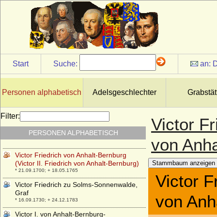
* ?; + 12.10.1509
Vicke von dem Berge
* ?; + 1569
Victor Amadeus von Anhalt-Bernburg
(Victor I. Amadeus von Anhalt-Bernburg)
* 06.10.1634; + 14.02.1718
Start
Suche:
an:
D
Victor Amadeus von Hessen-Rotenburg
(Viktor Amadeus von Hessen-Rotenburg)
* 02.09.1779; + 12.11.1834
Personen alphabetisch
Adelsgeschlechter
Grabstät
Victor Cavendish-Bentinck, 9th Duke of
Portland
* 28.06.1897; + 31.07.1990
Filter:
Victor Fr
Victor Emmanuel Leclerc (C h a r l e s
PERSONEN ALPHABETISCH
Leclerc)
von Anha
* 17.03.1772; + 02.11.1802
Victor Friedrich von Anhalt-Bernburg
(Victor II. Friedrich von Anhalt-Bernburg)
Stammbaum anzeigen
* 21.09.1700; + 18.05.1765
Victor F
Victor Friedrich zu Solms-Sonnenwalde,
Graf
von Anh
* 16.09.1730; + 24.12.1783
Victor I. von Anhalt-Bernburg-