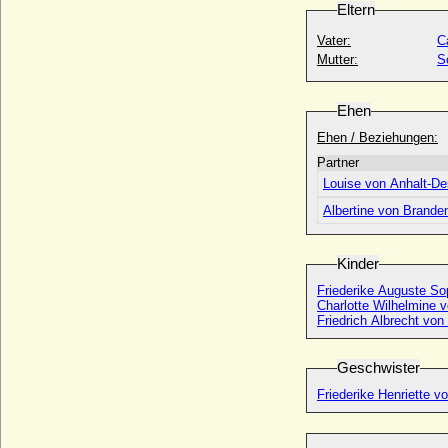
Victoria Lucinda Mancroft
Eltern
* 07.03.1952;
Vater:
C
Victoria Margarete von Preußen
Mutter:
S
* 17.04.1890; + 09.09.1923
Victoria Melita von Sachsen-Coburg und
Ehen
Gotha
* 25.11.1876; + 02.03.1936
Ehen / Beziehungen:
Victoria von Großbritannien und Irland,
Partner
Queen
Louise von Anhalt-D
* 24.05.1819; + 22.01.1901
Albertine von Brand
Victoria von Großbritannien und Irland
* 06.07.1868; + 03.12.1935
Victoria von Preußen
Kinder
* 22.2.1952;
Friederike Auguste So
Victoria von Sachsen-Coburg-Saalfeld
Charlotte Wilhelmine 
* 17.08.1786; + 16.03.1861
Friedrich Albrecht von
Victoria von Sachsen-Coburg-Saalfeld-
Kohary
Geschwister
* 14.02.1822; + 10.11.1857
Friederike Henriette v
Viktor Amadeus Henckel von
Donnersmarck, Graf
* 15.09.1727; + 31.01.1793