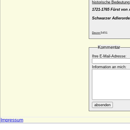
historische Bedeutung
Viktor Wilhelm von Oertzen
1721-1765 Fürst von 
* 20.08.1737; + 02.05.1782
Schwarzer Adlerorde
Viktor zu Isenburg und Büdingen in
Birstein
* 14.09.1802; + 15.02.1843
Docnr:
5451
Viktoria Benigna Biron von Kurland
* 02.07.1939;
Kommentar
Viktoria Charlotte von Anhalt-Bernburg-
Schaumburg-Hoym
Ihre E-Mail-Adresse:
* 25.09.1715; + 04.02.1792
Information an mich:
Viktoria Luise von Preußen
* 13.09.1892; + 11.12.1980
Viktoria Luise von Preußen
* 02.05.1982;
Viktoria Luise von Solms-Baruth
* 13.03.1921; + 01.03.2003
absenden
Viktoria Marina von Preußen
* 11.09.1917; + 22.01.1981
Viktoria von Baden
Impressum
* 07.08.1862; + 04.04.1930