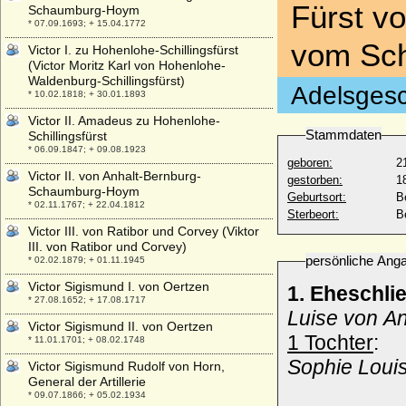
Fürst v
Schaumburg-Hoym
* 07.09.1693; + 15.04.1772
vom Sch
Victor I. zu Hohenlohe-Schillingsfürst
(Victor Moritz Karl von Hohenlohe-
Waldenburg-Schillingsfürst)
Adelsgesc
* 10.02.1818; + 30.01.1893
Victor II. Amadeus zu Hohenlohe-
Stammdaten
Schillingsfürst
* 06.09.1847; + 09.08.1923
geboren:
2
Victor II. von Anhalt-Bernburg-
gestorben:
1
Schaumburg-Hoym
Geburtsort:
B
* 02.11.1767; + 22.04.1812
Sterbeort:
B
Victor III. von Ratibor und Corvey (Viktor
III. von Ratibor und Corvey)
persönliche Ang
* 02.02.1879; + 01.11.1945
Victor Sigismund I. von Oertzen
1. Eheschli
* 27.08.1652; + 17.08.1717
Luise von A
Victor Sigismund II. von Oertzen
1 Tochter
:
* 11.01.1701; + 08.02.1748
Sophie Loui
Victor Sigismund Rudolf von Horn,
General der Artillerie
* 09.07.1866; + 05.02.1934