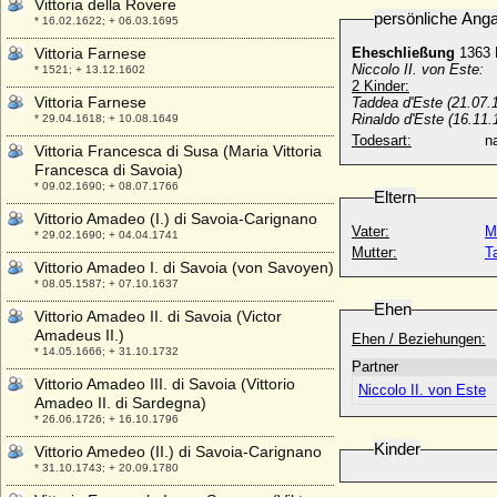
Vittoria della Rovere
persönliche Ang
* 16.02.1622; + 06.03.1695
Vittoria Farnese
Eheschließung
1363 F
Niccolo II. von Este:
* 1521; + 13.12.1602
2 Kinder:
Vittoria Farnese
Taddea d'Este (21.07.
Rinaldo d'Este (16.11
* 29.04.1618; + 10.08.1649
Todesart:
na
Vittoria Francesca di Susa (Maria Vittoria
Francesca di Savoia)
* 09.02.1690; + 08.07.1766
Eltern
Vittorio Amadeo (I.) di Savoia-Carignano
Vater:
M
* 29.02.1690; + 04.04.1741
Mutter:
T
Vittorio Amadeo I. di Savoia (von Savoyen)
* 08.05.1587; + 07.10.1637
Ehen
Vittorio Amadeo II. di Savoia (Victor
Amadeus II.)
Ehen / Beziehungen:
* 14.05.1666; + 31.10.1732
Partner
Vittorio Amadeo III. di Savoia (Vittorio
Niccolo II. von Este
Amadeo II. di Sardegna)
* 26.06.1726; + 16.10.1796
Kinder
Vittorio Amedeo (II.) di Savoia-Carignano
* 31.10.1743; + 20.09.1780