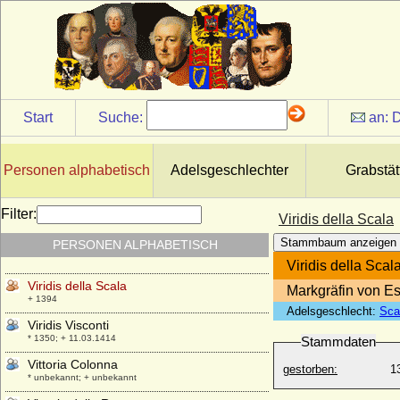
+ 1382
Violante von Bar (Jolanthe von Bar,
Yolande de Bar)
* 1365; + 13.08.1431
Violante von Saluzzo
+ nach 1339
Start
Suche:
an:
D
Virginia de' Medici
* 29.05.1568; + 15.01.1615
Virginia Dulon
Personen alphabetisch
Adelsgeschlechter
Grabstät
* 17.12.1910; + 2002
Virginio Orsini, Herzog von Bracciano
Filter:
Viridis della Scala
* 1572; + 09.09.1615
Stammbaum anzeigen
PERSONEN ALPHABETISCH
Viridis d'Este
* 27.04.1354; + 20.08.1400
Viridis della Scal
Viridis della Scala
Markgräfin von Es
+ 1394
Adelsgeschlecht:
Scal
Viridis Visconti
* 1350; + 11.03.1414
Stammdaten
Vittoria Colonna
gestorben:
1
* unbekannt; + unbekannt