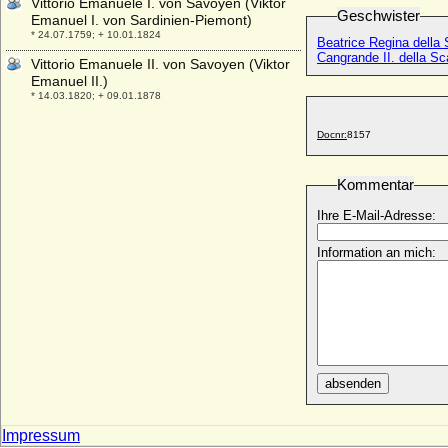
Vittorio Emanuele I. von Savoyen (Viktor
Geschwister
Emanuel I. von Sardinien-Piemont)
* 24.07.1759; + 10.01.1824
Beatrice Regina della 
Cangrande II. della Sc
Vittorio Emanuele II. von Savoyen (Viktor
Emanuel II.)
* 14.03.1820; + 09.01.1878
Vittorio Emanuele III. di Savoia (Viktor
Docnr:
8157
Emanuel III. von Savoyen)
* 11.11.1869; + 28.12.1947
Kommentar
Viviana Rimbotti
* 11.02.1963;
Ihre E-Mail-Adresse:
Vladimir Moltke-Huitfeldt (Wladimir Moltke-
Huitfeld), Graf
Information an mich:
* 04.09.1834; + 15.11.1894
Vladislav I. von Böhmen (Wladislaw I. von
Böhmen)
* um 1070; + 12.04.1125
Vladislav II. von Böhmen (Wladislaw II.
von Böhmen)
absenden
* um 1110; + 18.01.1174
Vladislav von Mähren (Wladislaw III. von
Mähren)
Impressum
* 1227; + 03.01.1247