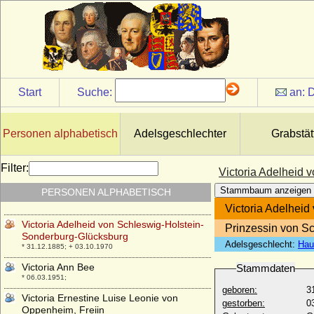
Schaumburg-Hoym
* 02.11.1767; + 22.04.1812
Victor III. von Ratibor und Corvey (Viktor
III. von Ratibor und Corvey)
* 02.02.1879; + 01.11.1945
Victor Sigismund I. von Oertzen
* 27.08.1652; + 17.08.1717
Start
Suche:
an:
D
Victor Sigismund II. von Oertzen
* 11.01.1701; + 08.02.1748
Personen alphabetisch
Adelsgeschlechter
Grabstät
Victor Sigismund Rudolf von Horn,
General der Artillerie
* 09.07.1866; + 05.02.1934
Filter:
Victoria Adelheid 
Victor von Podbielski (Victor Adolf Theophil
Stammbaum anzeigen
PERSONEN ALPHABETISCH
von Podbielski), Generalleutnant
* 26.02.1844; + 21.01.1916
Victoria Adelhei
Victoria Adelheid von Schleswig-Holstein-
Prinzessin von S
Sonderburg-Glücksburg
Adelsgeschlecht:
Hau
* 31.12.1885; + 03.10.1970
Victoria Ann Bee
Stammdaten
* 06.03.1951;
geboren:
3
Victoria Ernestine Luise Leonie von
gestorben:
0
Oppenheim, Freiin