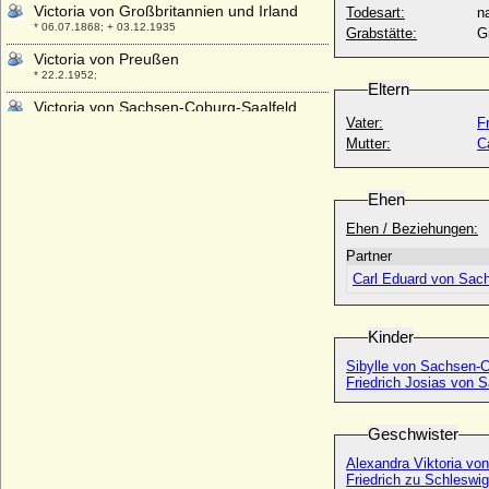
Victoria von Großbritannien und Irland
Todesart:
na
* 06.07.1868; + 03.12.1935
Grabstätte:
G
Victoria von Preußen
* 22.2.1952;
Eltern
Victoria von Sachsen-Coburg-Saalfeld
Vater:
F
* 17.08.1786; + 16.03.1861
Mutter:
C
Victoria von Sachsen-Coburg-Saalfeld-
Kohary
* 14.02.1822; + 10.11.1857
Ehen
Viktor Amadeus Henckel von
Ehen / Beziehungen:
Donnersmarck, Graf
Partner
* 15.09.1727; + 31.01.1793
Carl Eduard von Sac
Viktor Wilhelm von Oertzen
* 20.08.1737; + 02.05.1782
Viktor zu Isenburg und Büdingen in
Kinder
Birstein
Sibylle von Sachsen-
* 14.09.1802; + 15.02.1843
Friedrich Josias von
Viktoria Benigna Biron von Kurland
* 02.07.1939;
Geschwister
Viktoria Charlotte von Anhalt-Bernburg-
Alexandra Viktoria vo
Schaumburg-Hoym
Friedrich zu Schleswig
* 25.09.1715; + 04.02.1792