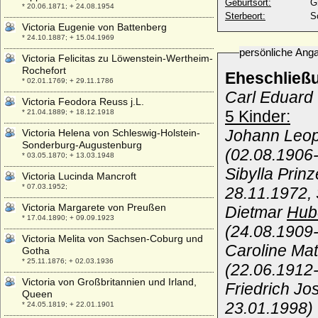
Geburtsort:
G
* 20.06.1871; + 24.08.1954
Sterbeort:
S
Victoria Eugenie von Battenberg
* 24.10.1887; + 15.04.1969
persönliche Ang
Victoria Felicitas zu Löwenstein-Wertheim-
Rochefort
Eheschließ
* 02.01.1769; + 29.11.1786
Carl Eduard
Victoria Feodora Reuss j.L.
5 Kinder:
* 21.04.1889; + 18.12.1918
Johann Leop
Victoria Helena von Schleswig-Holstein-
Sonderburg-Augustenburg
(02.08.1906
* 03.05.1870; + 13.03.1948
Sibylla Pri
Victoria Lucinda Mancroft
* 07.03.1952;
28.11.1972,
Victoria Margarete von Preußen
Dietmar
Hub
* 17.04.1890; + 09.09.1923
(24.08.1909
Victoria Melita von Sachsen-Coburg und
Caroline Ma
Gotha
* 25.11.1876; + 02.03.1936
(22.06.1912
Victoria von Großbritannien und Irland,
Friedrich J
Queen
23.01.1998)
* 24.05.1819; + 22.01.1901