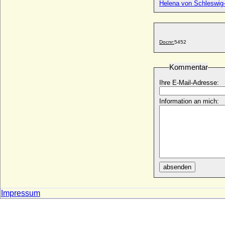
Helena von Schleswig
Viktoria Luise von Preußen
* 13.09.1892; + 11.12.1980
Viktoria Luise von Preußen
Docnr:
5452
* 02.05.1982;
Viktoria Luise von Solms-Baruth
* 13.03.1921; + 01.03.2003
Kommentar
Viktoria Marina von Preußen
Ihre E-Mail-Adresse:
* 11.09.1917; + 22.01.1981
Viktoria von Baden
Information an mich:
* 07.08.1862; + 04.04.1930
Viktoria von Beaulieu-Marconnay
* 05.08.1870; + 19.04.1954
Viktoria von Colloredo
* ?; + ?
absenden
Viktoria von Fürstenstein (Viktoria le
Camus von Fürstenstein), Gräfin
* 11.09.1863; + 10.07.1949
Impressum
Viktoria von Großbritannien und Irland
* 21.11.1840; + 05.08.1901
Viktoria von Hessen-Darmstadt