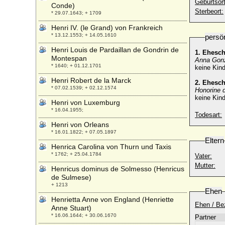
Geburtsort
Conde)
Sterbeort:
* 29.07.1643; + 1709
Henri IV. (le Grand) von Frankreich
* 13.12.1553; + 14.05.1610
persö
Henri Louis de Pardaillan de Gondrin de
1. Ehesch
Montespan
Anna Gon
* 1640; + 01.12.1701
keine Kind
Henri Robert de la Marck
2. Ehesc
* 07.02.1539; + 02.12.1574
Honorine 
keine Kind
Henri von Luxemburg
* 16.04.1955;
Todesart:
Henri von Orleans
* 16.01.1822; + 07.05.1897
Eltern
Henrica Carolina von Thurn und Taxis
* 1762; + 25.04.1784
Vater:
Mutter:
Henricus dominus de Solmesso (Henricus
de Sulmese)
+ 1213
Ehen
Henrietta Anne von England (Henriette
Ehen / Be
Anne Stuart)
* 16.06.1644; + 30.06.1670
Partner