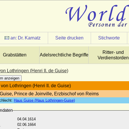
an:
Dr. Karnatz
Seite drucken
Stichworte
Ritter- und
Grabstätten
Adelsrechtliche Begriffe
Verdienstorden
 von Lothringen (Henri II. de Guise)
m anzeigen
. von Lothringen (Henri II. de Guise)
Guise, Prince de Joinville, Erzbischof von Reims
chlecht:
Haus Guise (Haus Lothringen-Guise)
mdaten
04.04.1614
:
02.06.1664