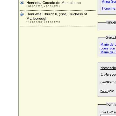
Anna Gon
Henrietta Casado de Monteleone
* 02.05.1725; + 06.01.1761
Honorine
Henrietta Churchill, (2nd) Duchess of
Marlborough
Kinde
* 19.07.1681; + 24.10.1733
Henrietta Katharina von Waldburg-
Capustigall, Gräfin
Gesch
* 13.09.1714; + 03.12.1791
Marie de 
Henrietta Maria d'Este (Henrietta von
Louis von 
Este)
Marie de G
* 1702; + 1777
Henrietta Maria Louise von Anhalt-Dessau
* 03.08.1707; + 07.08.1707
historisc
Henrietta Scholastika von Schlabrendorff
5. Herzo
a.d.H. Drosow
* vor 1700; + keine Daten
Großkamme
Henrietta Scott
Docnr:
6586
* 1744; + 28.04.1844
Henriette-Catherine de Joyeuse
Komm
* 13.01.1585; + 25.02.1656
Henriette Adelheid von der Oest gen. von
Ihre E-Mai
Driesen, Freiin