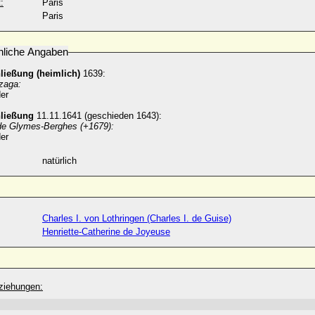
:
Paris
Paris
nliche Angaben
ließung (heimlich)
1639:
zaga:
er
hließung
11.11.1641 (geschieden 1643):
de Glymes-Berghes (+1679):
er
natürlich
Charles I. von Lothringen (Charles I. de Guise)
Henriette-Catherine de Joyeuse
ziehungen: