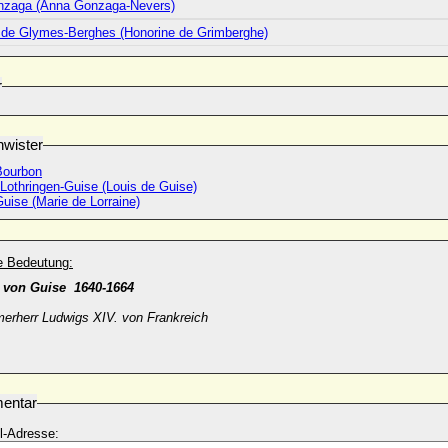
zaga (Anna Gonzaga-Nevers)
 de Glymes-Berghes (Honorine de Grimberghe)
r
wister
Bourbon
Lothringen-Guise (Louis de Guise)
uise (Marie de Lorraine)
he Bedeutung:
g von Guise 1640-1664
rherr Ludwigs XIV. von Frankreich
entar
l-Adresse: