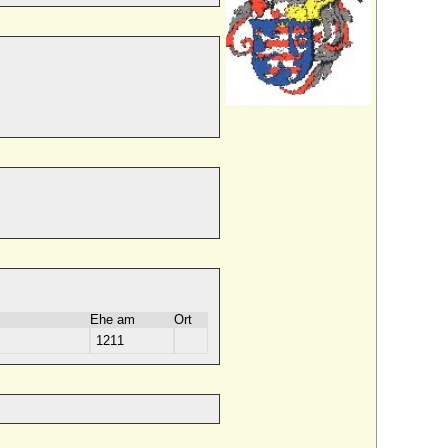
Ehe am
Ort
1211