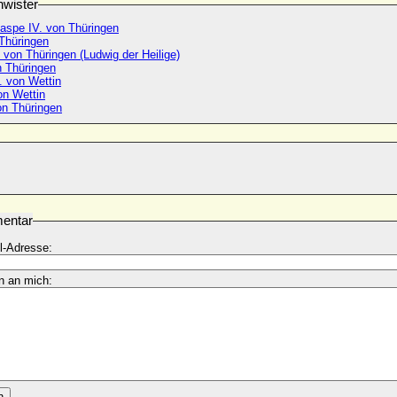
wister
Raspe IV. von Thüringen
 Thüringen
 von Thüringen (Ludwig der Heilige)
 Thüringen
I. von Wettin
von Wettin
on Thüringen
entar
l-Adresse:
n an mich:
n