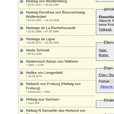
Hedwig von Württemberg
* 15.01.1547; + 04.03.1590
persö
Hedwig-Dorothea von Braunschweig-
Wolfenbüttel
Eheschli
* 03.02.1587; + 16.10.1609
Albrecht I
keine Kind
Hedwige de La Rochefoucauld
Todesart:
* 15.02.1896; + 07.05.1986
Hedwige de Ligne
Eltern
* 04.05.1877; + 22.09.1938
Heide Schmidt
Vater:
* 06.02.1939;
Mutter:
Heidenreich Adrian von Veltheim
* 1665; + 1735
Ehen
Heilika von Lengenfeld
Ehen / Be
+ 13.09.1170
Partner
Heilwich von Froburg (Heilwig von
Albrecht 
Froburg)
* unbekannt; + 1183
Heilwig aus Sachsen
Kinde
+ nach 826
Heilwig N Gemahlin des Herbord von