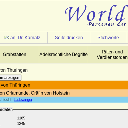
an:
Dr. Karnatz
Seite drucken
Stichworte
Ritter- und
Grabstätten
Adelsrechtliche Begriffe
Verdienstorden
on Thüringen
m anzeigen
 von Thüringen
von Orlamünde, Gräfin von Holstein
chlecht:
Ludowinger
mdaten
1185
:
1245