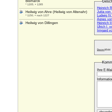
Bismarck
Gesch
* 1205; + 1285
Heinrich 
Heilwig von Ahre (Heilwig von Altenahr)
Jutta von
Ludwig IV.
* 1150; + nach 1227
Agnes von
Heilwig von Dillingen
Heinrich I
Ulrich I. 
* 931; + ?
Irmgard v
Heilwig (Hedwig) von Holstein (Hedwig
von Schauenburg)
* 1398; + 1436
Heilwig von Holstein
Docnr:
8544
* 1250; + 03.01.1305
Heilwig von Holstein (Hedwig von Holstein,
Komm
Helvig von Holstein)
* 1257 (1261); + 1324
Ihre E-Mai
Heilwig von Kröcher
Informatio
* um 1315; + keine Daten
Heilwig von Kyburg
+ 30.04.1260
Heilwig von Tecklenburg
* um 1219; + um 1264
Heilwig zur Lippe
absende
+ ca. 1250