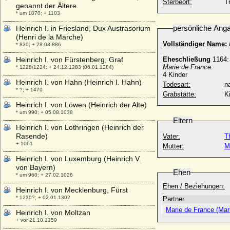
Sterbeort:
T
genannt der Ältere
* um 1070; + 1103
persönliche Ang
Heinrich I. in Friesland, Dux Austrasorium
(Henri de la Marche)
Vollständiger Name:
* 830; + 28.08.886
Heinrich I. von Fürstenberg, Graf
Eheschließung
1164:
Marie de France:
* 1228/1234; + 24.12.1283 (06.01.1284)
4 Kinder
Heinrich I. von Hahn (Heinrich I. Hahn)
Todesart:
na
* ?; + 1470
Grabstätte:
K
Heinrich I. von Löwen (Heinrich der Alte)
* um 990; + 05.08.1038
Eltern
Heinrich I. von Lothringen (Heinrich der
Rasende)
Vater:
T
+ 1061
Mutter:
M
Heinrich I. von Luxemburg (Heinrich V.
von Bayern)
Ehen
* um 960; + 27.02.1026
Ehen / Beziehungen:
Heinrich I. von Mecklenburg, Fürst
* 1230?; + 02.01.1302
Partner
Marie de France (Ma
Heinrich I. von Moltzan
+ vor 21.10.1359