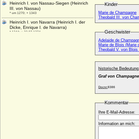
Heinrich I. von Nassau-Siegen (Heinrich
Kinder
III. von Nassau)
Marie de Champagne
* um 1270; + 1343
Theobald III. von Cham
Heinrich I. von Navarra (Heinrich I. der
Dicke, Enrique I. de Navarra)
Geschwister
* 1244; + 22.07.1274
Adelaide de Champag
Heinrich I. von Oldenburg-Wildeshausen-
Marie de Blois (Marie
Bruchhausen
Theobald V. von Blois 
+ 1167
Heinrich I. von Plauen
+ nach 1303
historische Bedeutung
Heinrich I. von Savoyen-Nemours (Henri I.
Graf von Champagn
von Savoyen-Nemours)
* 02.11.1572; + 10.07.1632
Docnr:
8386
Heinrich I. von Schlesien (Herzog von
Niederschlesien)
Kommentar
* 1165; + 19.03.1238
Heinrich I. von Schlesien-Münsterberg
Ihre E-Mail-Adresse:
(Heinrich I. Podiebrad, Heinrich der Ältere
von Münsterberg)
Information an mich:
* 15.05.1448; + 24.06.1498
Heinrich I. von Schweinfurt