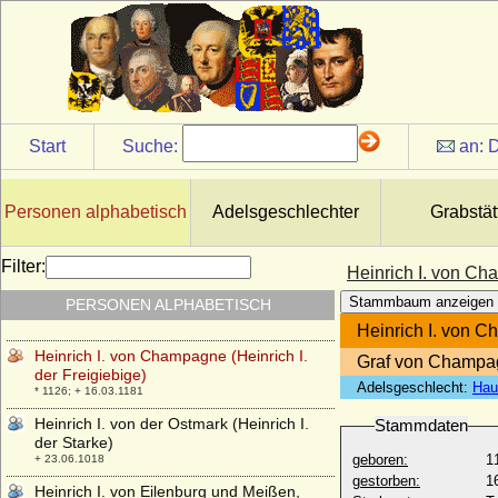
Heinrich I. Reuss von Schleiz
* 10.03.1695; + 06.12.1744
Heinrich I. von Anhalt
* um 1170; + 1252
Heinrich I. von Bayern
* 920; + 01.11.955
Start
Suche:
an:
D
Heinrich I. von Berg-Schelklingen
* um 1077; + 24.09.1122
Personen alphabetisch
Adelsgeschlechter
Grabstät
Heinrich I. von Brabant (Heinrich I. der
Mutige, der Streitbare)
* um 1165; + 05.09.1235
Filter:
Heinrich I. von Cha
Heinrich I. von Brandenburg-Landsberg
Stammbaum anzeigen
PERSONEN ALPHABETISCH
(Heinrich I. ohne Land)
* 21.03.1256 (1260); + 14.02.1318
Heinrich I. von C
Heinrich I. von Champagne (Heinrich I.
Graf von Champa
der Freigiebige)
Adelsgeschlecht:
Hau
* 1126; + 16.03.1181
Heinrich I. von der Ostmark (Heinrich I.
Stammdaten
der Starke)
geboren:
1
+ 23.06.1018
gestorben:
1
Heinrich I. von Eilenburg und Meißen,