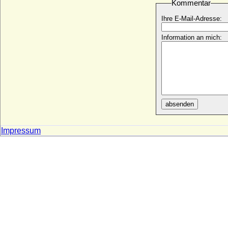
Kommentar
Jean d'Orleans
* 04.09.1874; + 09.11.1940
Ihre E-Mail-Adresse:
Jean de Foix (Johann von Narbonne)
Information an mich:
* um 1446; + 1500
Jean de Ligne-Barbancon (Johann von
Ligne)
* 1523; + 24.05.1568
Jean de Valois (Johann von Valois, Jean
de France, Jean de Touraine)
* 31.08.1398; + 05.04.1417
absenden
Jean Elphinstone
* ?; + ?
Impressum
Jean Erskine
* ?; + ?
Jean sans peur de Bourgogne (Johann
Ohnefurcht von Burgund)
* 28.05.1371; + 10.09.1419
Jean-Engelbert von Arenberg
* 17.07.1921;
Jean I. d'Alencon (Johann I. von Alencon)
* 09.05.1385; + 25.10.1415