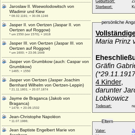
Geburtsort:
Z
Jaroslaw II. Wsewolodowitsch von
Sterbeort:
K
Wladimir und Kiew
* 08.02.1191; + 30.09.1246
persönliche Ang
Jasper II. von Oertzen (Jaspar II. von
Oertzen auf Roggow)
Vollständig
* um 1550 (vor 1570); + 1618
Maria Prinz
Jasper III. von Oertzen (Jaspar III. von
Oertzen auf Roggow)
* um 1600; + 23.06.1649
Eheschließ
Jasper von Grumbkow (auch: Caspar von
Gräfin Gabri
Grumbkow)
* 1465; + 1550
(*29.11.1917
Jasper von Oertzen (Jasper Joachim
4 Kinder,
Bernhard Wilhelm von Oertzen-Leppin)
darunter Jar
* 21.11.1801; + 20.07.1874
Lobkowicz
Jayme de Braganca (Jakob von
Braganca)
Todesart:
na
* 1479; + 20.09.1532
Jean-Christophe Napoléon
Eltern
* 11.07.1986;
Jean Baptiste Engelbert Marie von
Vater:
J