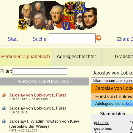
Janet Stewart
* unbekannt; + unbekannt
Janka Kotz von Dobrz (Johanna Kotz z
Dobrze)
* 19.03.1809; + 09.11.1869
Janos Corvin (Hunyadi Corvin Janos,
Start
Suche:
an:
D
Johann Corvinus)
* 02.04.1473; + 12.10.1504
Janusz I. (IV.) Radziwill
Personen alphabetisch
Adelsgeschlechter
Grabstät
* 02.07.1579; + 03.12.1620
Janusz II. Radziwill
Filter:
Jaroslav von Lobko
* 02.12.1612; + 31.12.1655
Stammbaum anzeigen
PERSONEN ALPHABETISCH
Jaroslav von Lobkowicz, Fürst
* 26.03.1877; + 24.10.1953
Jaroslav von Lobk
Jaroslav von Lobkowicz, Fürst
Fürst von Lobkow
* 18.06.1910; + 07.05.1985
Adelsgeschlecht:
Lob
Jaroslav von Lobkowicz, Fürst
* 16.08.1942;
Stammdaten
Jaroslaw I. Wladimirowitsch von Kiew
geboren:
1
(Jaroslaw der Weise)
gestorben:
0
* 978; + 20.02.1054