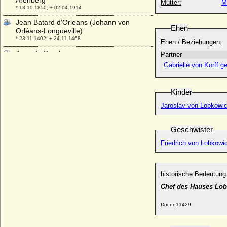
Arenberg
Mutter:
M
* 18.10.1850; + 02.04.1914
Jean Batard d'Orleans (Johann von
Ehen
Orléans-Longueville)
* 23.11.1402; + 24.11.1468
Ehen / Beziehungen:
Jean de Bourbon
Partner
* 06.07.1528; + 10.08.1557
Gabrielle von Korff 
Jean de Bourgogne (Johann von
Burgund)
Kinder
* 1231; + 29.09.1268
Jaroslav von Lobkowic
Jean de Bourgogne (Johann von Burgund,
Johann von Clamecy)
* 25.10.1415; + 25.09.1491
Geschwister
Jean de Chatillon (Jean von Saint-Pol,
Friedrich von Lobkowic
Johann von Chatillon)
+ 1344
Jean de Chatillon, Baron von Bouville
historische Bedeutung
+ 1520
Chef des Hauses Lob
Jean de Croy-Solre (Jean III. de Croy)
* 14.11.1588; + 1640
Docnr:
11429
Jean d'Orleans (le Bon)
* 1399; + 30.04.1467