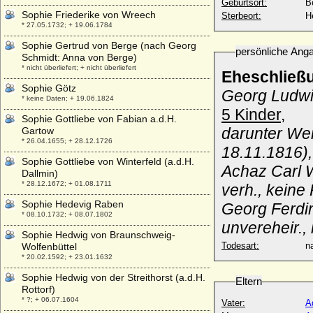
Geburtsort:
Be
Sophie Friederike von Wreech
Sterbeort:
H
* 27.05.1732; + 19.06.1784
Sophie Gertrud von Berge (nach Georg
persönliche Ang
Schmidt: Anna von Berge)
* nicht überliefert; + nicht überliefert
Eheschließ
Sophie Götz
Georg Ludwig
* keine Daten; + 19.06.1824
5 Kinder,
Sophie Gottliebe von Fabian a.d.H.
darunter Wer
Gartow
* 26.04.1655; + 28.12.1726
18.11.1816),
Sophie Gottliebe von Winterfeld (a.d.H.
Achaz Carl 
Dallmin)
* 28.12.1672; + 01.08.1711
verh., keine 
Sophie Hedevig Raben
Georg Ferdi
* 08.10.1732; + 08.07.1802
unvereheir.
Sophie Hedwig von Braunschweig-
Todesart:
na
Wolfenbüttel
* 20.02.1592; + 23.01.1632
Sophie Hedwig von der Streithorst (a.d.H.
Eltern
Rottorf)
* ?; + 06.07.1604
Vater:
A