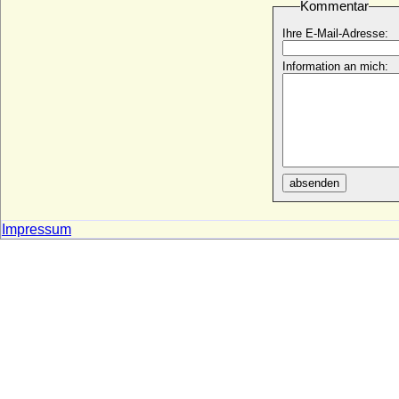
Kommentar
Sophie Henriette Susanne Finck von
Ihre E-Mail-Adresse:
Finckenstein a.d.H. Gilgenburg, Gräfin
* 06.03.1723; + 08.10.1762
Information an mich:
Sophie Henriette von Degenfeld-
Schonburg
* 23.12.1776; + 26.01.1847
Sophie Henriette von dem Knesebeck
* 1744; + 1773
Sophie Henriette von der Schulenburg
absenden
* 07.03.1714; + 09.03.1750
Sophie Henriette von Katte
* 05.10.1706; + 11.12.1759
Impressum
Sophie Henriette von Plessen (von
Plessen-Herzberg)
* 21.03.1738; + 15.09.1786
Sophie in Bayern
* 23.02.1847; + 04.05.1897
Sophie in Bayern
* 28.10.1967;
Sophie Juliane von Closter
* 28.08.1757; + 23.12.1793