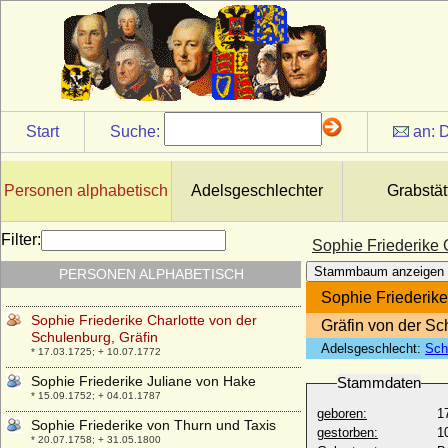
+ 1720
Sophie Elisabeth von Schleswig-Holstein-
Sonderburg-Wiesenburg
* 04.05.1653; + 19.08.1684
Sophie Elisabeth von Wied
* 08.11.1651; + 01.03.1673
Start
Suche:
an:
D
Sophie Elisabeth zu Isenburg-Birstein
* 10.07.1650; + 03.09.1692
Sophie Emerentia von Jagow
Personen alphabetisch
Adelsgeschlechter
Grabstät
+ 1691 *
Sophie Emilie zu Hohenlohe-Ingelfingen
Filter:
Sophie Friederike 
* 20.11.1788; + 01.10.1859
Stammbaum anzeigen
PERSONEN ALPHABETISCH
Sophie Esther von Hoym
* 18.05.1697; + 28.04.1733
Sophie Friederike
Sophie Friederike Charlotte von der
Gräfin von der S
Schulenburg, Gräfin
Adelsgeschlecht:
Sch
* 17.03.1725; + 10.07.1772
Sophie Friederike Juliane von Hake
Stammdaten
* 15.09.1752; + 04.01.1787
geboren:
1
Sophie Friederike von Thurn und Taxis
gestorben:
1
* 20.07.1758; + 31.05.1800