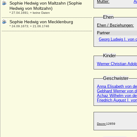
Mutter:
A
Sophie Hedwig von Maltzahn (Sophie
Hedwig von Moltzahn)
* 27.04.1691; + keine Daten
Ehen
Sophie Hedwig von Mecklenburg
Ehen / Beziehungen:
* 24.09.1673; + 21.06.1746
Partner
Sophie Hedwig von Rüchel
Georg Ludwig I. von 
* 09.08.1752; + ?
Sophie Hedwig von Sachsen-Lauenburg
* 24.05.1601; + 01.02.1660
Kinder
Sophie Hedwig von Schleswig-Holstein-
Werner Christian Adol
Glücksburg
* 07.10.1630; + 07.10.1652
Geschwister
Sophie Hedwig von Veltheim
* 1607; + 20.07.1667
Anna Elisabeth von de
Gebhard Werner von d
Sophie Helene Philippine von Jeetze
Achaz Wilhelm von der
(Sophie von Jeetze)
Friedrich August I. vo
* 04.04.1753; + 10.06.1817
Sophie Helene von Geusau
* 24.04.1721; + 11.03.1794
Docnr:
12859
Sophie Henriette Sebald (Sophie Henriette
Sebaldt)
* 1715; + 08.101769