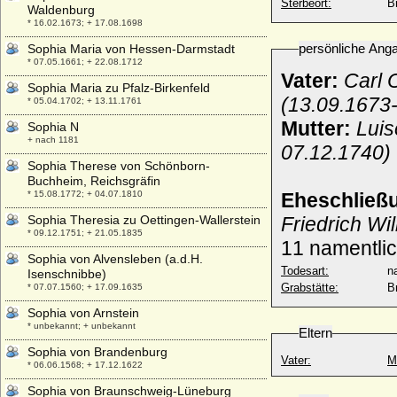
Sterbeort:
B
Waldenburg
* 16.02.1673; + 17.08.1698
persönliche Ang
Sophia Maria von Hessen-Darmstadt
* 07.05.1661; + 22.08.1712
Vater:
Carl 
Sophia Maria zu Pfalz-Birkenfeld
(13.09.1673
* 05.04.1702; + 13.11.1761
Mutter:
Luis
Sophia N
+ nach 1181
07.12.1740)
Sophia Therese von Schönborn-
Buchheim, Reichsgräfin
* 15.08.1772; + 04.07.1810
Eheschließ
Sophia Theresia zu Oettingen-Wallerstein
Friedrich Wi
* 09.12.1751; + 21.05.1835
11 namentlic
Sophia von Alvensleben (a.d.H.
Todesart:
na
Isenschnibbe)
Grabstätte:
B
* 07.07.1560; + 17.09.1635
Sophia von Arnstein
* unbekannt; + unbekannt
Eltern
Sophia von Brandenburg
Vater:
M
* 06.06.1568; + 17.12.1622
Sophia von Braunschweig-Lüneburg