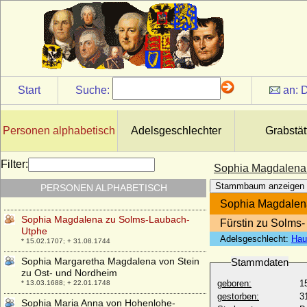
Arco-Zinneberg
* 14.11.1836; + 21.12.1909
Sophia Leopoldina von Hessen-Rheinfels-
Wanfried
* 17.07.1681; + 18.04.1724
Sophia Ludovika von Galen, Gräfin
* getauft 15.03.1784; + 17.10.1805
Start
Suche:
an:
D
Sophia Magdalena von Brömbsen, Freiin
* 07.02.1660; + 04.06.1702
Personen alphabetisch
Adelsgeschlechter
Grabstät
Sophia Magdalena von Leiningen-
Westerburg
* 23.03.1651; + 17.10.1726
Filter:
Sophia Magdalena
Sophia Magdalena von Salm-
Stammbaum anzeigen
PERSONEN ALPHABETISCH
Reifferscheidt
* 17.10.1649; + 04.05.1675
Sophia Magdalen
Sophia Magdalena zu Solms-Laubach-
Fürstin zu Solms-
Utphe
Adelsgeschlecht:
Hau
* 15.02.1707; + 31.08.1744
Sophia Margaretha Magdalena von Stein
Stammdaten
zu Ost- und Nordheim
geboren:
1
* 13.03.1688; + 22.01.1748
gestorben:
3
Sophia Maria Anna von Hohenlohe-