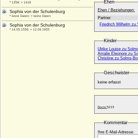
Ehen
* 1358; + 1416
Ehen / Beziehungen:
Sophia von der Schulenburg
* keine Daten; + keine Daten
Partner
Friedrich Wilhelm zu
Sophia von der Schulenburg
* 14.05.1556; + 12.09.1605
Sophia von Fürstenberg-Herdringen,
Kinder
Freiin
* 18.07.1790; + 08.10.1860
Ulrike Louise zu Solm
Amalie Eleonore zu S
Sophia von Griechenland und Dänemark
Christine zu Solms-Bra
* 02.11.1938;
Sophia von Haes
Geschwister
+ 1629
keine erfasst
Sophia von Hake (Sophia von Hacke)
* vor 1562; + 1611
Sophia von Hessen-Kassel
* 12.09.1615; + 22.11.1670
Docnr:
5215
Sophia von Holstein
* 1375; + 1448
Kommentar
Sophia von Litauen
* 1371; + 15.06.1453
Ihre E-Mail-Adresse: