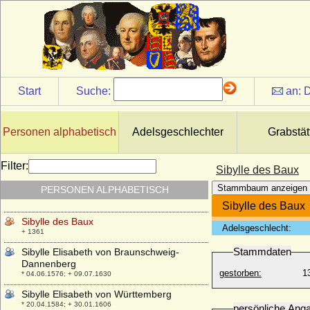
* keine Daten; + keine Daten
Sibylle Artzt
* um 1480; + 1546
Sibylle Auguste von Sachsen-Lauenburg-
Ratzeburg
* 21.01.1675; + 10.07.1733
Start
Suche:
an:
D
Sibylle Brigitte von der Asseburg
* 1656; + 06.04.1707
Sibylle Christine von Anhalt-Dessau
Personen alphabetisch
Adelsgeschlechter
Grabstät
* 11.07.1603; + 21.02.1686
Sibylle de Bauge
Filter:
Sibylle des Baux
* 1255; + 28.02.1294
Stammbaum anzeigen
PERSONEN ALPHABETISCH
Sibylle de Nevers
* 1058; + 1078
Sibylle des Baux
Sibylle des Baux
Adelsgeschlecht:
+ 1361
Stammdaten
Sibylle Elisabeth von Braunschweig-
Dannenberg
gestorben:
1
* 04.06.1576; + 09.07.1630
Sibylle Elisabeth von Württemberg
* 20.04.1584; + 30.01.1606
persönliche Ang