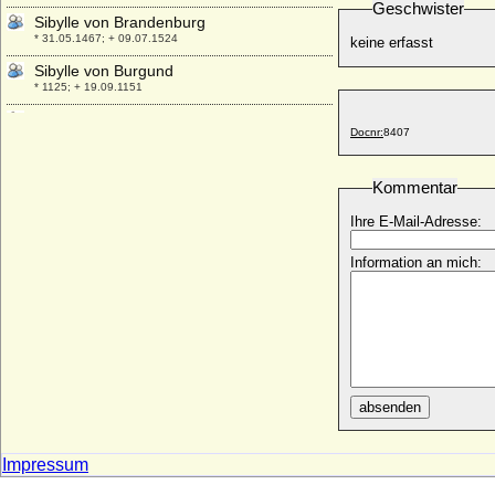
Geschwister
Sibylle von Brandenburg
* 31.05.1467; + 09.07.1524
keine erfasst
Sibylle von Burgund
* 1125; + 19.09.1151
Sibylle von Hohenzollern-Hechingen
Docnr:
8407
+ 08.08.1621
Sibylle von Ivrea-Burgund
* 1065; + nach 1103
Kommentar
Sibylle von Jülich-Cleve-Berg
Ihre E-Mail-Adresse:
* 17.07.1512; + 21.02.1554
Information an mich:
Sibylle von Jülich-Cleve-Berg
* 26.08.1557; + 26.12.1627
Sibylle von Lüneburg
* 03.06.1584; + 05.08.1632
Sibylle von Sachsen-Coburg und Gotha
* 18.01.1908; + 28.11.1972
absenden
Sibylle von Solms-Laubach
* 19.10.1590; + 23.03.1659
Sibylle von Waldburg zu Sonnenberg
Impressum
+ 06.11.1536