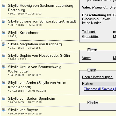
Sibylle Hedwig von Sachsen-Lauenburg-
Vater:
Raimund I. Sir
Ratzeburg
* 30.07.1625; + 01.08.1703
Eheschließung
09.06
Giacomo di Savoia:
Sibylle Juliane von Schwarzburg-Arnstadt
keine Kinder
* 20.07.1646; + 05.04.1698
Todesart:
na
Sibylle Kretschmer
Grabstätte:
M
* 1952;
Sibylle Magdalena von Kirchberg
* 24.07.1624; + 24.02.1667
Eltern
Sibylle Sophie von Nesselrode, Gräfin
Vater:
M
* 1490; + 1571
Sibylle Ursula von Braunschweig-
Ehen
Wolfenbüttel
* 04.02.1629; + 12.12.1671
Ehen / Beziehungen:
Sibylle von Arnim (Sibylle von Arnim-
Partner
Kröchlendorff)
Giacomo di Savoia (
* 27.02.1864; + 05./06.03.1945
Sibylle von Baden-Sponheim
Kinder
* 26.04.1485; + 10.07.1518
Sibylle von Bayern
* 16.06.1489; + 18.04.1519