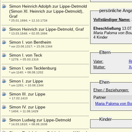
Simon Heinrich Adolph zur Lippe-Detmold
persönliche Ang
(Simon XI. Heinrich zur Lippe-Detmold),
Graf
Vollständiger Name:
* 25.01.1694; + 12.10.1734
Eheschließung
13.07
Simon Heinrich zur Lippe-Detmold, Graf
Maria Paloma von Bour
* 13.03.1649; + 02.05.1694
4 Kinder
Simon I. von Bentheim
* vor 23.06.1317; + 15.06.1344
Eltern
Simon I. von Teck
* 1279; + 05.03.1316
Vater:
R
Mutter:
X
Simon I. von Tecklenburg
* um 1140; + 08.08.1202
Simon I. zur Lippe
Ehen
* um 1261; + 10.08.1344
Ehen / Beziehungen:
Simon III. zur Lippe
Partner
+ 17.02.1410
Maria Paloma von Bou
Simon IV. zur Lippe
* 1404; + 11.08.1429
Kinder
Simon Ludwig zur Lippe-Detmold
* 14.03.1610; + 08.08.1636