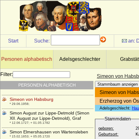
Siguna Elisabeth von und zu Stubenberg
* 19.09.1608; + 18.02.1676
Siguna von Weisspriach
+ 1539
Silvia Ruffini
* um 1475; + 05.12.1561
Start
Suche:
an:
D
Silvia Sommerlath (Königin Silvia von
Schweden)
* 23.12.1943;
Personen alphabetisch
Adelsgeschlechter
Grabstät
Silvius II. Friedrich von Württemberg-Oels
(Sylvius Friedrich)
Filter:
Simeon von Habsb
* 21.02.1651; + 03.06.1697
Stammbaum anzeigen
PERSONEN ALPHABETISCH
Silvius Nimrod von Württemberg-Oels
* 02.05.1622; + 26.04.1664
Simeon von Habs
Simeon von Habsburg
Erzherzog von Ös
* 29.06.1958;
Adelsgeschlecht:
Hau
Simon August zur Lippe-Detmold (Simon
XII. August zur Lippe-Detmold), Graf
Stammdaten
* 12.06.1727; + 01.05.1782
geboren:
2
Simon Elmershausen von Wartensleben
Geburtsort:
K
* 15.02.1653; + 05.05.1720