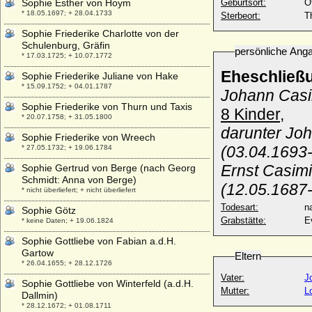
Sophie Esther von Hoym
Geburtsort:
O
* 18.05.1697; + 28.04.1733
Sterbeort:
T
Sophie Friederike Charlotte von der
Schulenburg, Gräfin
persönliche Ang
* 17.03.1725; + 10.07.1772
Eheschließ
Sophie Friederike Juliane von Hake
* 15.09.1752; + 04.01.1787
Johann Casi
Sophie Friederike von Thurn und Taxis
8 Kinder,
* 20.07.1758; + 31.05.1800
darunter Joh
Sophie Friederike von Wreech
(03.04.1693
* 27.05.1732; + 19.06.1784
Ernst Casimi
Sophie Gertrud von Berge (nach Georg
Schmidt: Anna von Berge)
(12.05.1687
* nicht überliefert; + nicht überliefert
Todesart:
na
Sophie Götz
Grabstätte:
E
* keine Daten; + 19.06.1824
Sophie Gottliebe von Fabian a.d.H.
Gartow
Eltern
* 26.04.1655; + 28.12.1726
Vater:
J
Sophie Gottliebe von Winterfeld (a.d.H.
Mutter:
L
Dallmin)
* 28.12.1672; + 01.08.1711