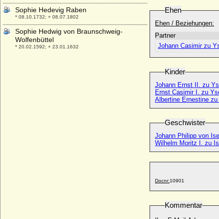
Sophie Hedevig Raben
Ehen
* 08.10.1732; + 08.07.1802
Ehen / Beziehungen:
Sophie Hedwig von Braunschweig-
Partner
Wolfenbüttel
Johann Casimir zu Y
* 20.02.1592; + 23.01.1632
Sophie Hedwig von der Streithorst (a.d.H.
Rottorf)
Kinder
* ?; + 06.07.1604
Johann Ernst II. zu Y
Sophie Hedwig von Maltzahn (Sophie
Ernst Casimir I. zu Y
Hedwig von Moltzahn)
Albertine Ernestine z
* 27.04.1691; + keine Daten
Sophie Hedwig von Mecklenburg
Geschwister
* 24.09.1673; + 21.06.1746
Johann Philipp von Is
Sophie Hedwig von Rüchel
Wilhelm Moritz I. zu I
* 09.08.1752; + ?
Sophie Hedwig von Sachsen-Lauenburg
* 24.05.1601; + 01.02.1660
Docnr:
10901
Sophie Hedwig von Schleswig-Holstein-
Glücksburg
* 07.10.1630; + 07.10.1652
Kommentar
Sophie Hedwig von Veltheim