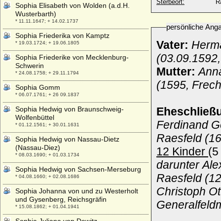
Sterbeort:
R
Sophia Elisabeth von Wolden (a.d.H.
Wusterbarth)
* 11.11.1647; + 14.02.1737
persönliche Ang
Sophia Friederika von Kamptz
Vater:
Herma
* 19.03.1724; + 19.06.1805
(03.09.1592
Sophia Friederike von Mecklenburg-
Schwerin
Mutter:
Anna
* 24.08.1758; + 29.11.1794
(1595, Frec
Sophia Gomm
* 06.07.1761; + 26 09.1837
Sophia Hedwig von Braunschweig-
Eheschließ
Wolfenbüttel
Ferdinand Go
* 01.12.1561; + 30.01.1631
Raesfeld (1
Sophia Hedwig von Nassau-Dietz
(Nassau-Diez)
12 Kinder
(5
* 08.03.1690; + 01.03.1734
darunter Ale
Sophia Hedwig von Sachsen-Merseburg
Raesfeld (12
* 04.08.1660; + 02.08.1686
Christoph Ot
Sophia Johanna von und zu Westerholt
und Gysenberg, Reichsgräfin
Generalfeld
* 15.08.1862; + 01.04.1941