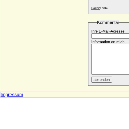
Sophia Magdalena von Brömbsen, Freiin
Docnr:
15862
* 07.02.1660; + 04.06.1702
Sophia Magdalena von Leiningen-
Westerburg
Kommentar
* 23.03.1651; + 17.10.1726
Ihre E-Mail-Adresse:
Sophia Magdalena von Salm-
Reifferscheidt
Information an mich:
* 17.10.1649; + 04.05.1675
Sophia Magdalena zu Solms-Laubach-
Utphe
* 15.02.1707; + 31.08.1744
Sophia Margaretha Magdalena von Stein
zu Ost- und Nordheim
* 13.03.1688; + 22.01.1748
absenden
Sophia Maria Anna von Hohenlohe-
Waldenburg
Impressum
* 16.02.1673; + 17.08.1698
Sophia Maria von Hessen-Darmstadt
* 07.05.1661; + 22.08.1712
Sophia Maria zu Pfalz-Birkenfeld
* 05.04.1702; + 13.11.1761