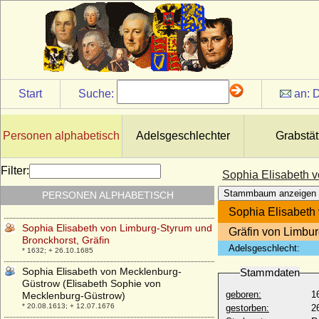
Sophia Carolina von Uffeln, Freiin
* 02.11.1669; + 23.01.1726
Sophia Charlotte von Dhaun
* 29.08.1719; + 29.03.1799
Sophia Christine Dorothea von Podewils
* 18.11.1734; + 14.08.1802
Start
Suche:
an:
D
Sophia da Landanara
+ 03.12.1202
Sophia Dorothea von May
Personen alphabetisch
Adelsgeschlechter
Grabstät
* 1655; + 10.12.1684
Sophia Eleonora zu Limpurg
Filter:
Sophia Elisabeth v
* 10.06.1695; + 28.01.1738
Stammbaum anzeigen
PERSONEN ALPHABETISCH
Sophia Elisabeth von Hoverbeck, Freiin
* ?; + 1717
Sophia Elisabeth 
Sophia Elisabeth von Limburg-Styrum und
Gräfin von Limbu
Bronckhorst, Gräfin
Adelsgeschlecht:
* 1632; + 26.10.1685
Sophia Elisabeth von Mecklenburg-
Stammdaten
Güstrow (Elisabeth Sophie von
geboren:
1
Mecklenburg-Güstrow)
* 20.08.1613; + 12.07.1676
gestorben:
2