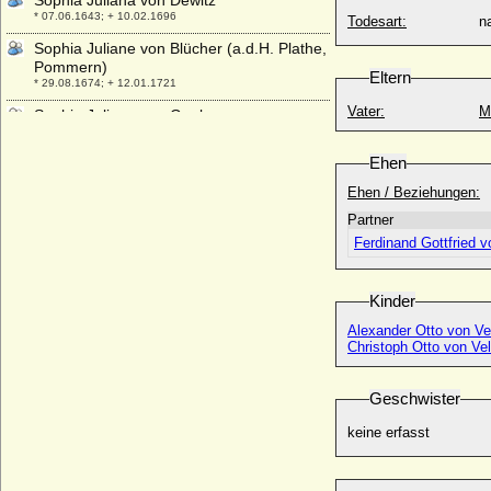
Sophia Juliana von Dewitz
* 07.06.1643; + 10.02.1696
Todesart:
na
Sophia Juliane von Blücher (a.d.H. Plathe,
Pommern)
Eltern
* 29.08.1674; + 12.01.1721
Vater:
M
Sophia Juliane von Goeben
* keine Daten; + keine Daten
Ehen
Sophia Juliane von Waldeck-Wildungen
* 01.04.1607; + 15.09.1637
Ehen / Beziehungen:
Sophia Katharina von Schlieben (Sophia
Partner
von Schlieben)
Ferdinand Gottfried 
* 01.12.1600; + 02.12.1676
Sophia Laskarina von Byzanz
* unbekannt; + unbekannt
Kinder
Sophia Leopoldina Ludovica von und zu
Alexander Otto von Ve
Arco-Zinneberg
Christoph Otto von Ve
* 14.11.1836; + 21.12.1909
Sophia Leopoldina von Hessen-Rheinfels-
Geschwister
Wanfried
* 17.07.1681; + 18.04.1724
keine erfasst
Sophia Ludovika von Galen, Gräfin
* getauft 15.03.1784; + 17.10.1805