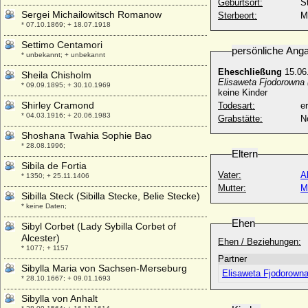
Geburtsort:
S
Sergei Michailowitsch Romanow
Sterbeort:
M
* 07.10.1869; + 18.07.1918
Settimo Centamori
persönliche Ang
* unbekannt; + unbekannt
Eheschließung
15.06
Sheila Chisholm
Elisaweta Fjodorowna 
* 09.09.1895; + 30.10.1969
keine Kinder
Shirley Cramond
Todesart:
e
* 04.03.1916; + 20.06.1983
Grabstätte:
N
Shoshana Twahia Sophie Bao
* 28.08.1996;
Eltern
Sibila de Fortia
Vater:
A
* 1350; + 25.11.1406
Mutter:
M
Sibilla Steck (Sibilla Stecke, Belie Stecke)
* keine Daten;
Ehen
Sibyl Corbet (Lady Sybilla Corbet of
Alcester)
Ehen / Beziehungen:
* 1077; + 1157
Partner
Sibylla Maria von Sachsen-Merseburg
Elisaweta Fjodorowna
* 28.10.1667; + 09.01.1693
Sibylla von Anhalt