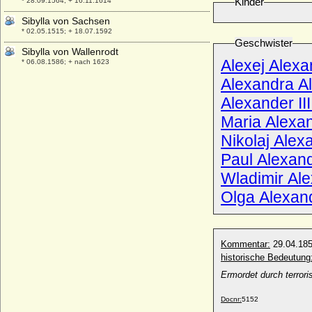
Kinder
* 28.09.1564; + 16.11.1614
Sibylla von Sachsen
* 02.05.1515; + 18.07.1592
Geschwister
Sibylla von Wallenrodt
Alexej Alex
* 06.08.1586; + nach 1623
Alexandra 
Sibylla von Weitmoser
* 27.06.1538; + 06.11.1564
Alexander II
Sibylla Wilhelmine von Korff genannt
Maria Alex
Schmising (a.d.H. Tatenhausen)
* keine Daten; + keine Daten
Nikolaj Ale
Sibylle Artzt
Paul Alexan
* um 1480; + 1546
Wladimir Al
Sibylle Auguste von Sachsen-Lauenburg-
Olga Alexan
Ratzeburg
* 21.01.1675; + 10.07.1733
Sibylle Brigitte von der Asseburg
* 1656; + 06.04.1707
Kommentar:
29.04.18
historische Bedeutung
Sibylle Christine von Anhalt-Dessau
* 11.07.1603; + 21.02.1686
Ermordet durch terror
Sibylle de Bauge
Docnr:
5152
* 1255; + 28.02.1294