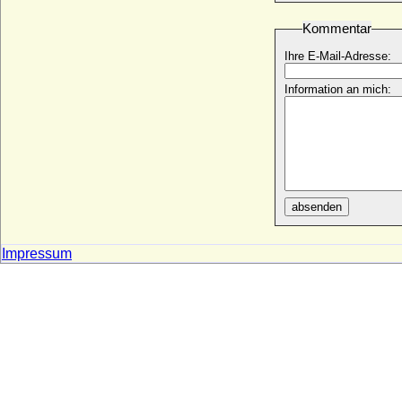
Sibylle de Nevers
* 1058; + 1078
Kommentar
Sibylle des Baux
Ihre E-Mail-Adresse:
+ 1361
Sibylle Elisabeth von Braunschweig-
Information an mich:
Dannenberg
* 04.06.1576; + 09.07.1630
Sibylle Elisabeth von Württemberg
* 20.04.1584; + 30.01.1606
Sibylle Hedwig von Sachsen-Lauenburg-
Ratzeburg
absenden
* 30.07.1625; + 01.08.1703
Sibylle Juliane von Schwarzburg-Arnstadt
Impressum
* 20.07.1646; + 05.04.1698
Sibylle Kretschmer
* 1952;
Sibylle Magdalena von Kirchberg
* 24.07.1624; + 24.02.1667
Sibylle Sophie von Nesselrode, Gräfin
* 1490; + 1571
Sibylle Ursula von Braunschweig-