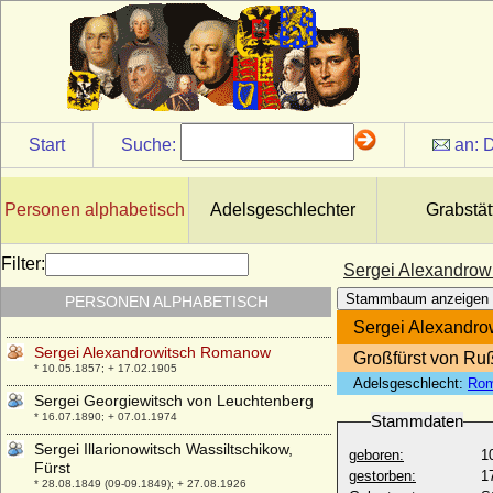
Sebastiao von Portugal (Sebastian I. von
Portugal)
* 20.01.1554; + 04.08.1578
Selma Emilie Sophie Bertha von
Gronsfeld-Diepenbroick
* 21.01.1844; + 26.03.1903
Selma Thusnelda von Dörnberg, Freiin
Start
Suche:
an:
D
* 06.07.1797; + 28.01.1869
Semiramide Appiano (Semiramide d'
Appiano)
Personen alphabetisch
Adelsgeschlechter
Grabstät
* 1464; + 09.03.1523
Seraphine Bao
Filter:
Sergei Alexandro
* 17.10.2002;
Stammbaum anzeigen
PERSONEN ALPHABETISCH
Serena Stanhope (Hon. Serena Stanhope)
* 01.05.1970;
Sergei Alexandr
Sergei Alexandrowitsch Romanow
Großfürst von Ru
* 10.05.1857; + 17.02.1905
Adelsgeschlecht:
Rom
Sergei Georgiewitsch von Leuchtenberg
* 16.07.1890; + 07.01.1974
Stammdaten
Sergei Illarionowitsch Wassiltschikow,
geboren:
1
Fürst
gestorben:
1
* 28.08.1849 (09-09.1849); + 27.08.1926