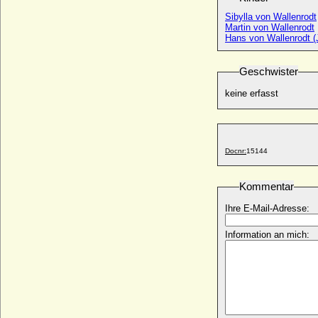
* 07.01.1826; + 15.12.1891
Sibylla von Wallenrodt
Martin von Wallenrodt
Sigismund von Österreich (Sigismund von
Hans von Wallenrodt (
Habsburg-Lothringen)
* 21.04.1966;
Geschwister
Sigismund von Österreich-Tirol (Sigmund
von Tirol)
keine erfasst
* 26.10.1427; + 04.03.1496
Sigismund von Preußen
* 15.09.1864; + 18.06.1866
Sigismund von Preußen
Docnr:
15144
* 27.09.1896; + 14.11.1978
Sigismund von Sachsen, Fürstbischof
Kommentar
* 03.03.1416; + 24.12.1471
Sigismund, römisch-deutscher Kaiser
Ihre E-Mail-Adresse:
* 15.02.1368; + 09.12.1437
Information an mich:
Sigmund Franz von Österreich-Tirol
(Sigismund Franz von Tirol)
* 27.11.1630; + 25.06.1665
Sigmund II. von Schwarzenberg
+ 05.09.1529
Sigmund III. von Khevenhüller-