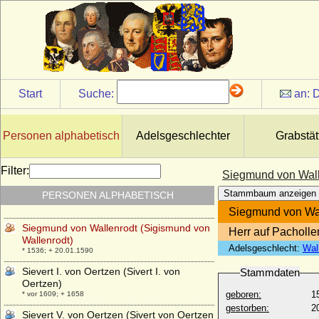
Siegfried zu Castell-Rüdenhausen, Fürst
* 16.02.1916; + 16.11.2007
Siegmund Friedrich I. von Khevenhüller-
Hohenosterwitz (Sigmund Friedrich I.)
* 17.09.1666; + 08.12.1742
Siegmund Georg von Dietrichstein
(Sigismund Georg von Dietrichstein)
Start
Suche:
an:
D
* 02.09.1526; + 25.07.1593
Siegmund Casimir zu Lynar, Graf
* 17.05.1648; + 31.01.1686
Personen alphabetisch
Adelsgeschlechter
Grabstät
Siegmund von Brandenburg-Kulmbach
* 27.09.1468; + 26.02.1495
Filter:
Siegmund von Wall
Siegmund von Dietrichstein (Sigismund
Stammbaum anzeigen
PERSONEN ALPHABETISCH
von Dietrichstein)
* 19.03.1484; + 19.05.1533
Siegmund von Wal
Siegmund von Wallenrodt (Sigismund von
Herr auf Pacholl
Wallenrodt)
Adelsgeschlecht:
Wal
* 1536; + 20.01.1590
Sievert I. von Oertzen (Sivert I. von
Stammdaten
Oertzen)
geboren:
1
* vor 1609; + 1658
gestorben:
2
Sievert V. von Oertzen (Sivert von Oertzen