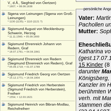
V., d.Ä., Siegfried von Oertzen)
* 1607; + 08.08.1638
persönliche Ang
Sigena von Leinungen (Sigena von Groß-
Vater:
Marti
Leinungen)
* 1130 (1135); + 1110 (1121 ?)
Pachollen u
Sigismund August von Mecklenburg-
Mutter:
Soph
Schwerin, Herzog
* 11.11.1560; + 05.09.1600
Eheschließ
Sigismund Ehrenreich Johann von
Redern, Graf
Katharina vo
* 18.07.1761; + 04.04.1841
(gest.17.07.
Sigismund Ehrenreich von Redern
(Siegmund Ehrenreich von Redern), Graf
15 Kinder
(8 
* 05.09.1719; + 01.07.1789
darunter
Mar
Sigismund Friedrich Georg von Oertzen
Königsberg,
* 15.12.1771; + 16.04.1804
Kanzler im H
Sigismund Friedrich von Herberstein
(Sigmund Friedrich von Herberstein),
berühmten W
Freiherr
verh. mit Ma
* 1554; + 12.03.1621
stammen die 
Sigismund Heinrich von Bibran-Modlau,
Reichsfreiherr