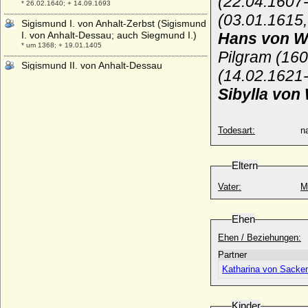
(22.04.
1607
* 26.02.1640; + 14.09.1693
(03.01.1615
Sigismund I. von Anhalt-Zerbst (Sigismund
I. von Anhalt-Dessau; auch Siegmund I.)
Hans von W
* um 1368; + 19.01.1405
Pilgram (160
Sigismund II. von Anhalt-Dessau
(14.02.1621-
(Sigismund II. von Anhalt-Zerbst,
Siegmund II. von Anhalt-Zerbst)
Sibylla von
+ nach 22.05.1452
Sigismund III. von Anhalt-Dessau
(Sigismund III. von Anhalt-Zerbst)
Todesart:
na
* 1456; + 27.11.1487
Sigismund III. von Schweden und Polen
Eltern
(Zygmunt Waza)
* 20.06.1566; + 30.04.1632
Vater:
M
Sigismund von Dietrichstein-Nikolsburg
* 1560; + 1602
Ehen
Sigismund von Khevenhüller-Metsch,
Ehen / Beziehungen:
Fürst
Partner
* 26.07.1873; + 08.11.1945
Sigismund von Liegnitz
* 31.01.1632; + 14.07.1664
Sigismund von Österreich
Kinder