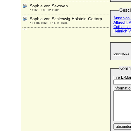
Sophia von Savoyen
Gesch
* 1165; + 03.12.1202
Anna von 
Sophia von Schleswig-Holstein-Gottorp
Albrecht 
* 01.06.1569; + 14.11.1634
Catharina
Heinrich V
Sophia von Schleswig-Holstein-
Sonderburg
* 30.05.1579; + 03.06.1658
Sophia von Schweden
* 29.10.1547; + 03.03.1611
Docnr:
5222
Sophia von Sommerschenburg
+ 1190
Komm
Sophia von Starhemberg (Maria Eva
Ihre E-Mai
Sophia von Starhemberg)
* 1722; + 12.12.1773
Informatio
Sophie von Steinwehr
* kein Geburtsjahr; + kein Todesjahr
Sophia von Thüringen
* 20.03.1224; + 29.05.1275
Sophia von Ungarn
* um 1050; + 18. 06.1095
absende