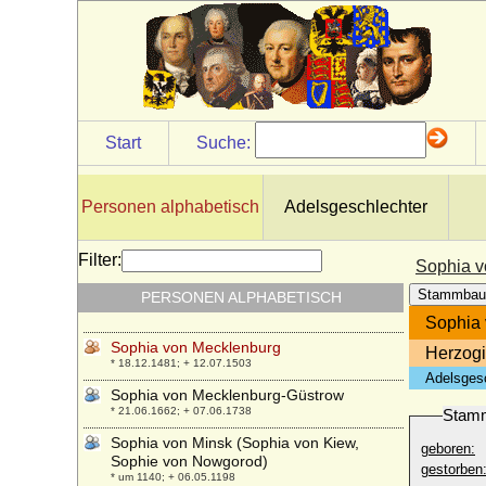
Freiin
* 18.07.1790; + 08.10.1860
Sophia von Griechenland und Dänemark
* 02.11.1938;
Sophia von Haes
+ 1629
Start
Suche:
Sophia von Hake (Sophia von Hacke)
* vor 1562; + 1611
Sophia von Hessen-Kassel
Personen alphabetisch
Adelsgeschlechter
* 12.09.1615; + 22.11.1670
Sophia von Holstein
Filter:
Sophia v
* 1375; + 1448
Stammbau
PERSONEN ALPHABETISCH
Sophia von Litauen
* 1371; + 15.06.1453
Sophia
Sophia von Mecklenburg
Herzogi
* 18.12.1481; + 12.07.1503
Adelsges
Sophia von Mecklenburg-Güstrow
* 21.06.1662; + 07.06.1738
Stam
Sophia von Minsk (Sophia von Kiew,
geboren:
Sophie von Nowgorod)
gestorben
* um 1140; + 06.05.1198