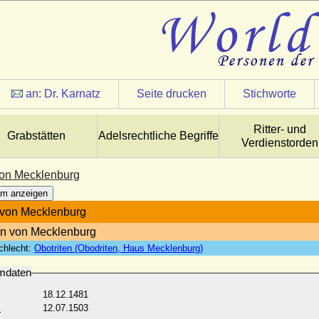
an:
Dr. Karnatz
Seite drucken
Stichworte
Ritter- und
Grabstätten
Adelsrechtliche Begriffe
Verdienstorden
on Mecklenburg
m anzeigen
 von Mecklenburg
n von Mecklenburg
chlecht:
Obotriten (Obodriten, Haus Mecklenburg)
mdaten
18.12.1481
:
12.07.1503