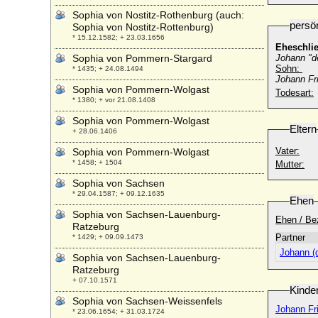
Sophia von Nostitz-Rothenburg (auch:
persö
Sophia von Nostitz-Rottenburg)
* 15.12.1582; + 23.03.1656
Eheschli
Sophia von Pommern-Stargard
Johann "d
Sohn:
* 1435; + 24.08.1494
Johann Fr
Sophia von Pommern-Wolgast
Todesart:
* 1380; + vor 21.08.1408
Sophia von Pommern-Wolgast
Eltern
+ 28.06.1406
Vater:
Sophia von Pommern-Wolgast
* 1458; + 1504
Mutter:
Sophia von Sachsen
* 29.04.1587; + 09.12.1635
Ehen
Sophia von Sachsen-Lauenburg-
Ehen / Be
Ratzeburg
Partner
* 1429; + 09.09.1473
Johann (
Sophia von Sachsen-Lauenburg-
Ratzeburg
+ 07.10.1571
Kinde
Sophia von Sachsen-Weissenfels
Johann Fr
* 23.06.1654; + 31.03.1724