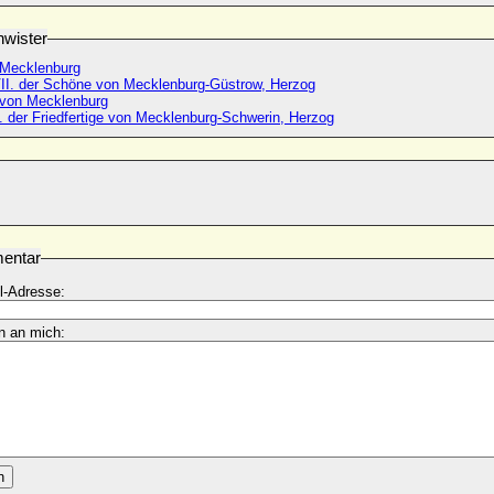
wister
Mecklenburg
VII. der Schöne von Mecklenburg-Güstrow, Herzog
 von Mecklenburg
. der Friedfertige von Mecklenburg-Schwerin, Herzog
entar
l-Adresse:
n an mich:
n