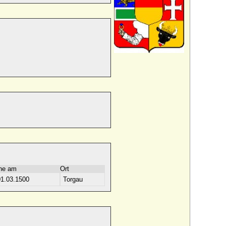
he am
Ort
01.03.1500
Torgau