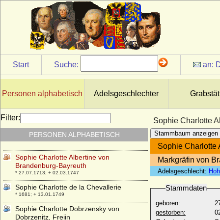
* 15.10.1721; + 23.09.1781
Sophie Caroline Friederike von Owstin
* 06.01.1814; + 30.10.1882
Sophie Caroline Henriette von
Reichenbach-Goschütz, Gräfin
* 12.12.1757; + 12.04.1799
Start
Suche:
an:
D
Sophie Caroline von Brand (verehel.
Sophie Caroline von Camas), Gräfin
* 1686; + 02.07.1766
Personen alphabetisch
Adelsgeschlechter
Grabstät
Sophie Caroline von Brandenburg-
Kulmbach
* 31.03.1707; + 07.06.1764
Filter:
Sophie Charlotte A
Sophie Caroline von Crausen (Sophie
Stammbaum anzeigen
PERSONEN ALPHABETISCH
Karoline von Krausen), Freiin
* 17.11.1722; + 20.04.1793
Sophie Charlotte
Sophie Charlotte Albertine von
Markgräfin von B
Brandenburg-Bayreuth
Adelsgeschlecht:
Hoh
* 27.07.1713; + 02.03.1747
Sophie Charlotte de la Chevallerie
Stammdaten
* 1681; + 13.01.1749
geboren:
2
Sophie Charlotte Dobrzensky von
gestorben:
0
Dobrzenitz, Freiin