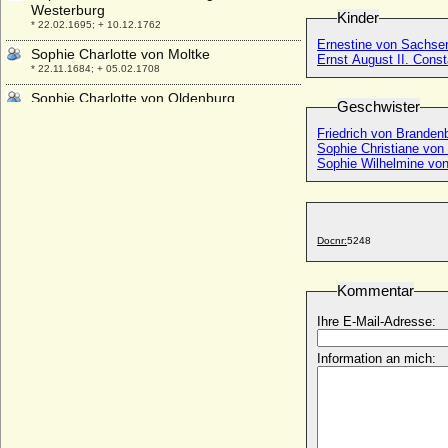
Westerburg
Kinder
* 22.02.1695; + 10.12.1762
Ernestine von Sachse
Sophie Charlotte von Moltke
Ernst August II. Con
* 22.11.1684; + 05.02.1708
Sophie Charlotte von Oldenburg
Geschwister
* 02.02.1879; + 29.03.1964
Friedrich von Branden
Sophie Charlotte von Pritzbuer
Sophie Christiane von
* 1702; + 27.04.1731
Sophie Wilhelmine vo
Sophie Charlotte von Schleswig-Holstein-
Sonderburg-Beck
* 31.12.1722; + 07.08.1763
Docnr:
5248
Sophie Charlotte von Veltheim (a.d.H.
Harbke)
* 26.01.1735; + 13.11.1793
Kommentar
Sophie Charlotte von Wedel-Jarlsberg
Ihre E-Mail-Adresse:
* 28.09.1708; + 06.12.1765
Sophie Charlotte von Württemberg
Information an mich:
* 22.02.1671; + 11.09.1717
Sophie Charlotte von Wylich und Lottum,
Gräfin
* 1694; + 21.11.1771