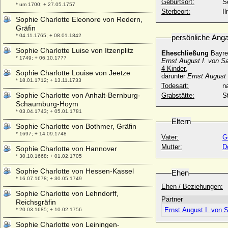
Geburtsort:
S
* um 1700; + 27.05.1757
Sterbeort:
I
Sophie Charlotte Eleonore von Redern,
Gräfin
* 04.11.1765; + 08.01.1842
persönliche Ang
Sophie Charlotte Luise von Itzenplitz
Eheschließung
Bayre
* 1749; + 06.10.1777
Ernst August I. von 
4 Kinder
,
Sophie Charlotte Louise von Jeetze
darunter
Ernst August
* 18.01.1712; + 13.11.1733
Todesart:
na
Sophie Charlotte von Anhalt-Bernburg-
Grabstätte:
S
Schaumburg-Hoym
* 03.04.1743; + 05.01.1781
Eltern
Sophie Charlotte von Bothmer, Gräfin
* 1697; + 14.09.1748
Vater:
G
Mutter:
D
Sophie Charlotte von Hannover
* 30.10.1668; + 01.02.1705
Sophie Charlotte von Hessen-Kassel
Ehen
* 16.07.1678; + 30.05.1749
Ehen / Beziehungen:
Sophie Charlotte von Lehndorff,
Partner
Reichsgräfin
Ernst August I. von
* 20.03.1685; + 10.02.1756
Sophie Charlotte von Leiningen-