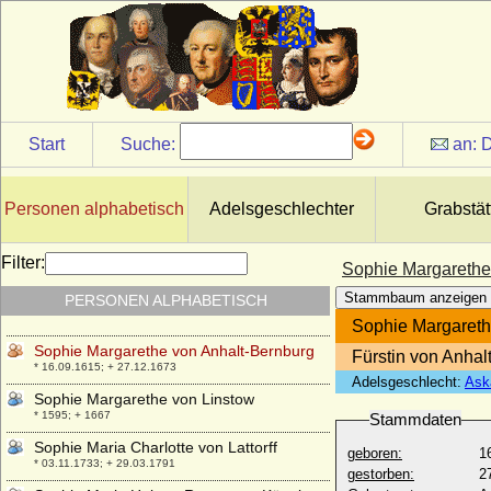
* 16.05.1685; + 29.07.1735
Sophie Luise von Tettau
* 28.08.1688; + 20.02.1754
Sophie Magdalena von Brandenburg-
Kulmbach
* 28.11.1700; + 27.05.1770
Start
Suche:
an:
D
Sophie Magdalena von Dänemark
* 03.07.1746; + 21.08.1813
Sophie Magdalene Krag-Juel-Vind
Personen alphabetisch
Adelsgeschlechter
Grabstät
* 04.07.1754; + 09.02.1833
Sophie Magdalene von Münchhausen
Filter:
Sophie Margarethe
* 03.11.1698; + 30.01.1763
Stammbaum anzeigen
PERSONEN ALPHABETISCH
Sophie Margarete von Oettingen
* 19.12.1634; + 05.08.1664
Sophie Margareth
Sophie Margarethe von Anhalt-Bernburg
Fürstin von Anha
* 16.09.1615; + 27.12.1673
Adelsgeschlecht:
Ask
Sophie Margarethe von Linstow
* 1595; + 1667
Stammdaten
Sophie Maria Charlotte von Lattorff
geboren:
1
* 03.11.1733; + 29.03.1791
gestorben:
2