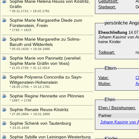
Sophie Marie Helena Reuss von Köstritz,
Geburtsort:
A
Gräfin
Sterbeort:
D
* 30.11.1712; + 18.02.1781
Sophie Marie Margarethe Diede zum
persönliche Ang
Fürstenstein, Freiin
* 1730; + 1815
Eheschließung
14.07
Johann Kasimir von A
Sophie Marie Margarethe zu Solms-
keine Kinder
Baruth und Wildenfels
* 05.03.1626; + 16.04.1688
Todesart:
na
Sophie Marie von Pannwitz (verehel.
Sophie Marie Gräfin von Voss)
Eltern
* 11.03.1729; + 31.12.1814
Sophie Polyxena Concordia zu Sayn-
Vater:
C
Wittgenstein-Hohenstein
Mutter:
A
* 28.05.1709; + 15.12.1781
Sophie Regine Henriette von Plönnies
Ehen
* 1697; + 1738
Ehen / Beziehungen:
Sophie Renate Reuss-Köstritz
* 27.06.1884; + 19.01.1968
Partner
Johann Kasimir von 
Sophie Schenk von Tautenburg
+ 23.01.1636
Sophie Sybille von Leiningen-Westerburg
Kinder