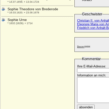
* 14.07.1656; + 13.04.1724
Sophie Theodore von Brederode
* 16.03.1620; + 23.09.1678
Geschwister
Sophie Urne
Christian II. von Anha
* 1632 (1629); + 1714
Eleonore Maria von An
Friedrich von Anhalt-
Sophie Victoire Delaborde
* 1773; + 1837
Sophie von (Schlesien-)Liegnitz
* 1525; + 06.02.1546
Docnr:
6484
Sophie von Alvensleben
* 10.12.1595; + 15.07.1638
Kommentar
Sophie von Arenberg
Ihre E-Mail-Adresse:
* 26.07.1871; + 29.05.1961
Sophie von Arnsberg und von Rietberg
Information an mich:
* ca. 1210; + ca. 1245
Sophie von Ascheberg, Freiin
* 11.05.1767; + 30.09.1840
Sophie von Auersperg
* 08.01.1811; + 15.02.1901
Sophie von Axleben
absenden
* 23.09.1809; + 04.11.1846