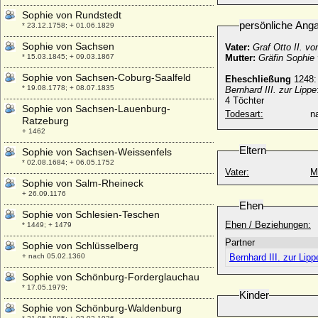
Sophie von Rundstedt
persönliche Ang
* 23.12.1758; + 01.06.1829
Sophie von Sachsen
Vater:
Graf Otto II. v
* 15.03.1845; + 09.03.1867
Mutter:
Gräfin Sophie
Sophie von Sachsen-Coburg-Saalfeld
Eheschließung
1248:
* 19.08.1778; + 08.07.1835
Bernhard III. zur Lippe
4 Töchter
Sophie von Sachsen-Lauenburg-
Todesart:
na
Ratzeburg
+ 1462
Eltern
Sophie von Sachsen-Weissenfels
* 02.08.1684; + 06.05.1752
Vater:
M
Sophie von Salm-Rheineck
+ 26.09.1176
Ehen
Sophie von Schlesien-Teschen
Ehen / Beziehungen:
* 1449; + 1479
Partner
Sophie von Schlüsselberg
+ nach 05.02.1360
Bernhard III. zur Lipp
Sophie von Schönburg-Forderglauchau
* 17.05.1979;
Kinder
Sophie von Schönburg-Waldenburg