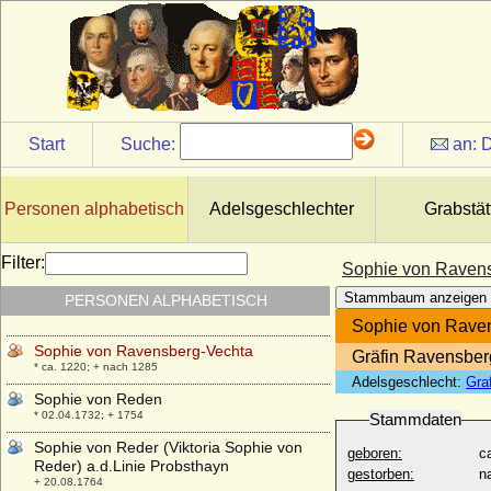
* nicht überliefert; + nicht überliefert
Sophie von Pommern
* 1498; + 13.05.1568
Sophie von Preußen
* 14.06.1870; + 13.01.1932
Sophie von Preußen
Start
Suche:
an:
D
* 31.03.1582; + 24.12.1610
Sophie von Preußen
* 25.01.1719; + 13.11.1765
Personen alphabetisch
Adelsgeschlechter
Grabstät
Sophie von Printzen (Luise Elisabeth
Sophie von Printzen), Freiin
Filter:
Sophie von Raven
* 22.07.1742; + 24.08.1811
Stammbaum anzeigen
PERSONEN ALPHABETISCH
Sophie von Raabs (Sophia von Raabs)
+ 1218
Sophie von Rave
Sophie von Ravensberg-Vechta
Gräfin Ravensber
* ca. 1220; + nach 1285
Adelsgeschlecht:
Gra
Sophie von Reden
* 02.04.1732; + 1754
Stammdaten
Sophie von Reder (Viktoria Sophie von
geboren:
c
Reder) a.d.Linie Probsthayn
gestorben:
n
+ 20.08.1764