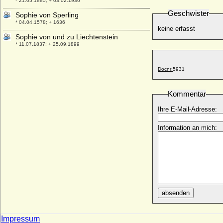
* 21.05.1885; + 03.02.1936
Geschwister
Sophie von Sperling
* 04.04.1578; + 1636
keine erfasst
Sophie von und zu Liechtenstein
* 11.07.1837; + 25.09.1899
Sophie von Wendt zu Holtfeld
* 07.11.1610; + 01.11.1647
Docnr:
5931
Sophie von Werle
+ nach dem 06.12.1339
Kommentar
Sophie von Württemberg
Ihre E-Mail-Adresse:
* 1343; + 26.04.1369
Sophie von Württemberg (Sophia
Information an mich:
Friederike Mathilde)
* 17.0.1818; + 03.06.1877
Sophie von Zollern-Schalksburg
+ nach 1427
Sophie von Zweibrücken-Birkenfeld
* 29.03.1593; + 16.11.1676
absenden
Sophie Wilhelmine Albertine von Viereck
* 13.04.1731; + 13.10.1772
Impressum
Sophie Wilhelmine Frederike von