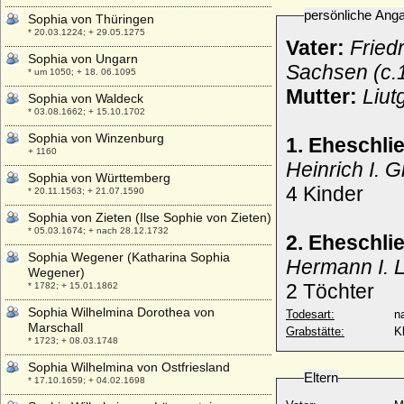
persönliche Ang
Sophia von Thüringen
* 20.03.1224; + 29.05.1275
Vater:
Fried
Sophia von Ungarn
Sachsen (c.
* um 1050; + 18. 06.1095
Mutter:
Liut
Sophia von Waldeck
* 03.08.1662; + 15.10.1702
Sophia von Winzenburg
1. Eheschli
+ 1160
Heinrich I. 
Sophia von Württemberg
4 Kinder
* 20.11.1563; + 21.07.1590
Sophia von Zieten (Ilse Sophie von Zieten)
* 05.03.1674; + nach 28.12.1732
2. Eheschli
Sophia Wegener (Katharina Sophia
Hermann I. 
Wegener)
2 Töchter
* 1782; + 15.01.1862
Sophia Wilhelmina Dorothea von
Todesart:
na
Marschall
Grabstätte:
K
* 1723; + 08.03.1748
Sophia Wilhelmina von Ostfriesland
Eltern
* 17.10.1659; + 04.02.1698