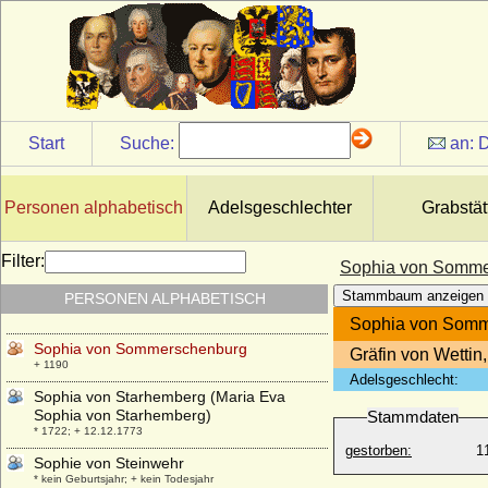
Sophia von Sachsen-Lauenburg-
Ratzeburg
+ 07.10.1571
Sophia von Sachsen-Weissenfels
* 23.06.1654; + 31.03.1724
Sophia von Savoyen
Start
Suche:
an:
D
* 1165; + 03.12.1202
Sophia von Schleswig-Holstein-Gottorp
* 01.06.1569; + 14.11.1634
Personen alphabetisch
Adelsgeschlechter
Grabstät
Sophia von Schleswig-Holstein-
Sonderburg
Filter:
Sophia von Somme
* 30.05.1579; + 03.06.1658
Stammbaum anzeigen
PERSONEN ALPHABETISCH
Sophia von Schweden
* 29.10.1547; + 03.03.1611
Sophia von Somm
Sophia von Sommerschenburg
Gräfin von Wettin
+ 1190
Adelsgeschlecht:
Sophia von Starhemberg (Maria Eva
Sophia von Starhemberg)
Stammdaten
* 1722; + 12.12.1773
gestorben:
1
Sophie von Steinwehr
* kein Geburtsjahr; + kein Todesjahr