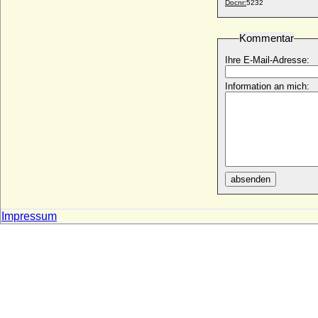
Sophie Agnes von Luckner (Sophia
Docnr:
5232
Agnesa von Luckner), Gräfin
* 11.10.1759; + 19.03.1847
Kommentar
Sophie Agnes von Mansfeld-Vorderort
* 04.11.1619; + 20.01.1677
Ihre E-Mail-Adresse:
Sophie Albertine Elisabeth Maria von
Information an mich:
Hacke, Gräfin
* 17.05.1734; + 16.12.1755
Sophie Albertine von Beichlingen
* 22.12.1728; + 10.05.1807
Sophie Albertine von Creutz
* 1710; + 06.08.1757
absenden
Sophie Albertine von Erbach
* 30.07.1683; + 04.09.1742
Sophie Albertine von Wylich und Lottum,
Impressum
Reichsgräfin
* 1695; + 05.09.1723
Sophie Amalie Brockdorff (Sophie Amalie
von Brockdorff)
* 22.03.1728; + 13.02.1785
Sophie Amalie Charlotte zu Löwenstein-
Wertheim-Virneburg