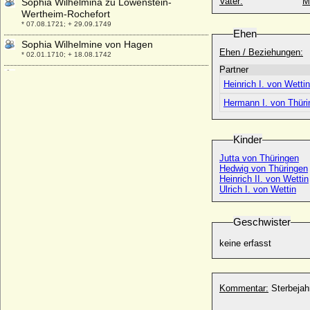
Vater:
M
Sophia Wilhelmina zu Löwenstein-
Wertheim-Rochefort
* 07.08.1721; + 29.09.1749
Ehen
Sophia Wilhelmine von Hagen
Ehen / Beziehungen:
* 02.01.1710; + 18.08.1742
Partner
Sophia Wilhelmine von Nassau
Heinrich I. von Wettin
* 09.07.1836; + 30.12.1913
Hermann I. von Thüri
Sophia zu Löwenstein-Wertheim-
Rosenberg
* 18.09.1809; + 21.07.1838
Kinder
Sophia zu Solms-Laubach (Sophie von
Jutta von Thüringen
Solms-Laubach)
Hedwig von Thüringen
* 15.05.1594; + 16.05.1651
Heinrich II. von Wettin
Sophia zur Lippe
Ulrich I. von Wettin
* 16.08.1599; + 19.03.1654
Sophie Adelheid von Schade
Geschwister
* 1592; + 16.12.1660
keine erfasst
Sophie Adelheidis in Bayern
* 22.02.1875; + 04.09.1957
Sophie Agnes von Lepel
Kommentar:
Sterbeja
* 1658; + 1684