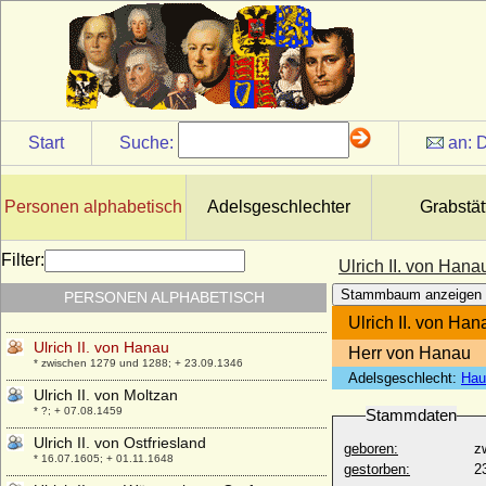
Ulrich I. von Moltzan
* ?; + nach 25.06.1391
Ulrich I. von Schaunberg
* um 1330; + 06.03.1373
Ulrich I. von Teck
* 1375; + 07.08.1432
Start
Suche:
an:
D
Ulrich I. der Stifter von Württemberg, Graf
* 1222; + 25.02.1265
Ulrich I. von Ostfriesland
Personen alphabetisch
Adelsgeschlechter
Grabstät
* um 1408; + 26.09.1466
Ulrich I. von Wettin
Filter:
Ulrich II. von Hana
* um 1170; + 28.09.1206
Stammbaum anzeigen
PERSONEN ALPHABETISCH
Ulrich I. von Württemberg, Herzog
* 08.02.1487; + 06.11.1550
Ulrich II. von Han
Ulrich II. von Hanau
Herr von Hanau
* zwischen 1279 und 1288; + 23.09.1346
Adelsgeschlecht:
Hau
Ulrich II. von Moltzan
* ?; + 07.08.1459
Stammdaten
Ulrich II. von Ostfriesland
geboren:
z
* 16.07.1605; + 01.11.1648
gestorben:
2