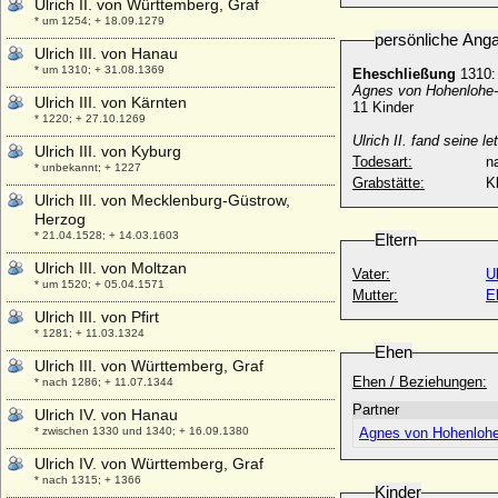
Ulrich II. von Württemberg, Graf
* um 1254; + 18.09.1279
persönliche Ang
Ulrich III. von Hanau
* um 1310; + 31.08.1369
Eheschließung
1310:
Agnes von Hohenlohe-
Ulrich III. von Kärnten
11 Kinder
* 1220; + 27.10.1269
Ulrich II. fand seine l
Ulrich III. von Kyburg
Todesart:
na
* unbekannt; + 1227
Grabstätte:
K
Ulrich III. von Mecklenburg-Güstrow,
Herzog
* 21.04.1528; + 14.03.1603
Eltern
Ulrich III. von Moltzan
Vater:
U
* um 1520; + 05.04.1571
Mutter:
E
Ulrich III. von Pfirt
* 1281; + 11.03.1324
Ehen
Ulrich III. von Württemberg, Graf
Ehen / Beziehungen:
* nach 1286; + 11.07.1344
Partner
Ulrich IV. von Hanau
* zwischen 1330 und 1340; + 16.09.1380
Agnes von Hohenloh
Ulrich IV. von Württemberg, Graf
* nach 1315; + 1366
Kinder