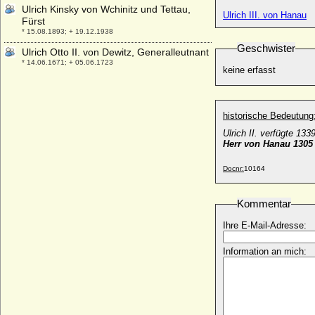
Ulrich Kinsky von Wchinitz und Tettau,
Ulrich III. von Hanau
Fürst
* 15.08.1893; + 19.12.1938
Geschwister
Ulrich Otto II. von Dewitz, Generalleutnant
* 14.06.1671; + 05.06.1723
keine erfasst
Ulrich Prinz zu Wied
* 12.06.1931;
Ulrich V. von Hanau
historische Bedeutung
* um 1370; + 1419
Ulrich II. verfügte 13
Herr von Hanau 1305 
Ulrich V. von Württemberg (der
Vielgeliebte), Graf
* 1413; + 01.09.1480
Docnr:
10164
Ulrich VI. von Rappoltstein (Urich IX. von
Rappoltstein)
Kommentar
* 1495; + 25.07.1531
Ihre E-Mail-Adresse:
Ulrich VII. von Moltzan
* ?; + nach 03.07.1640
Information an mich:
Ulrich von Bismarck (Levin Ulrich von
Bismarck), königl.-preußischer
Generalmajor
* 11.03.1844; + 26.10.1897