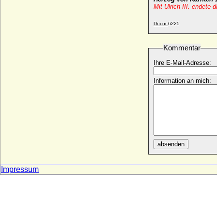
1485)
Mit Ulrich III. endete
+ vor 20.09.1490
Docnr:
6225
Ulrich von Schwerin (Huldrich von
Schwerin, Huldricus Schwerinus)
* um 1500; + vermutlich 1575
Kommentar
Ulrich von Schwerin
Ihre E-Mail-Adresse:
* 18.02.1648; + 08.08.1697
Ulrich von Weferlingen (Ulrich von
Information an mich:
Weferling)
+ 1601
Ulrich von Württemberg
* 1342; + 23.08.1388
Ulrik Adolph von Holstein (Ulrich Adolph
von Holstein-Holsteinborg), Graf
* 14.04.1664; + 25.08.1737
absenden
Ulrika Albertine Sophia Ottilie Adamine von
Brause
Impressum
* 23.03.1765; + 28.04.1846
Ulrike Eleonore von Dänemark
* 11.09.1656; + 26.07.1693
Ulrike Eleonore von Hessen-Philippsthal-
Barchfeld