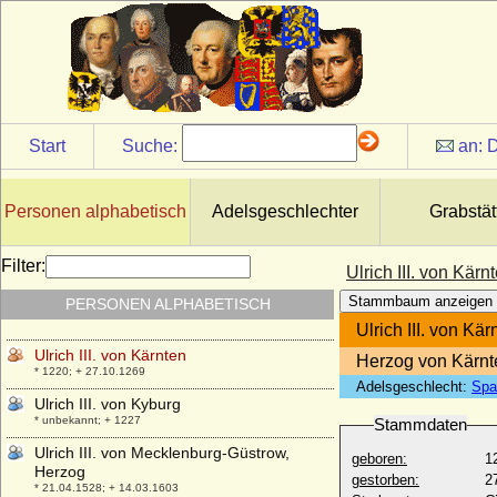
Ulrich I. von Wettin
* um 1170; + 28.09.1206
Ulrich I. von Württemberg, Herzog
* 08.02.1487; + 06.11.1550
Ulrich II. von Hanau
* zwischen 1279 und 1288; + 23.09.1346
Start
Suche:
an:
D
Ulrich II. von Moltzan
* ?; + 07.08.1459
Ulrich II. von Ostfriesland
Personen alphabetisch
Adelsgeschlechter
Grabstät
* 16.07.1605; + 01.11.1648
Ulrich II. von Württemberg, Graf
Filter:
Ulrich III. von Kärn
* um 1254; + 18.09.1279
Stammbaum anzeigen
PERSONEN ALPHABETISCH
Ulrich III. von Hanau
* um 1310; + 31.08.1369
Ulrich III. von Kär
Ulrich III. von Kärnten
Herzog von Kärnt
* 1220; + 27.10.1269
Adelsgeschlecht:
Spa
Ulrich III. von Kyburg
* unbekannt; + 1227
Stammdaten
Ulrich III. von Mecklenburg-Güstrow,
geboren:
1
Herzog
gestorben:
2
* 21.04.1528; + 14.03.1603