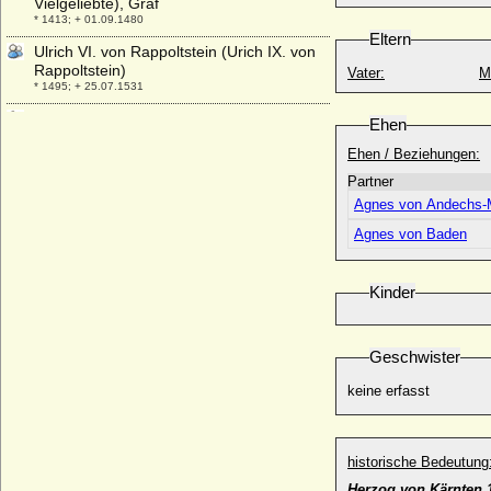
Vielgeliebte), Graf
* 1413; + 01.09.1480
Eltern
Ulrich VI. von Rappoltstein (Urich IX. von
Rappoltstein)
Vater:
M
* 1495; + 25.07.1531
Ulrich VII. von Moltzan
Ehen
* ?; + nach 03.07.1640
Ehen / Beziehungen:
Ulrich von Bismarck (Levin Ulrich von
Partner
Bismarck), königl.-preußischer
Generalmajor
Agnes von Andechs-
* 11.03.1844; + 26.10.1897
Agnes von Baden
Ulrich von Bismarck (Ludolf Friedrich Edo
Kuno Ulrich v. Bismarck)
* 03.08.1904; + 1943
Kinder
Ulrich von Cammin (Ulrich von Pommern)
* 12.08.1589; + 31.10.1622
Geschwister
Ulrich von Gosham (Ulrich I. von Gosham)
* um 1030; + Sommer 1083
keine erfasst
Ulrich von Kaunitz (Ulrich V. von Kaunitz,
Ulrich VI. von Kaunitz)
* 1569; + 1617
historische Bedeutung
Ulrich von Schwerin (urkundlich 1450-
Herzog von Kärnten 