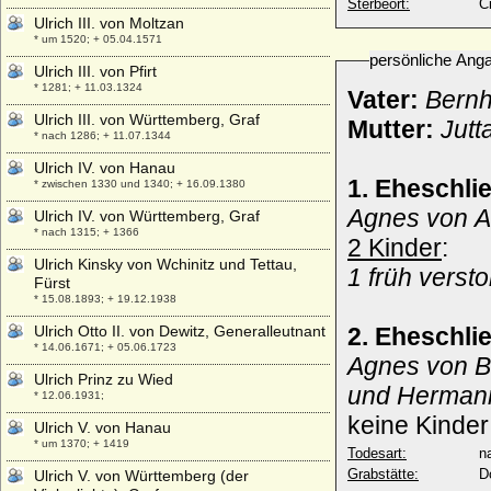
Sterbeort:
Ci
Ulrich III. von Moltzan
* um 1520; + 05.04.1571
persönliche Ang
Ulrich III. von Pfirt
* 1281; + 11.03.1324
Vater:
Bernh
Ulrich III. von Württemberg, Graf
Mutter:
Jutt
* nach 1286; + 11.07.1344
Ulrich IV. von Hanau
1. Eheschli
* zwischen 1330 und 1340; + 16.09.1380
Agnes von 
Ulrich IV. von Württemberg, Graf
* nach 1315; + 1366
2 Kinder
:
Ulrich Kinsky von Wchinitz und Tettau,
1 früh verst
Fürst
* 15.08.1893; + 19.12.1938
Ulrich Otto II. von Dewitz, Generalleutnant
2. Eheschli
* 14.06.1671; + 05.06.1723
Agnes von B
Ulrich Prinz zu Wied
und Herman
* 12.06.1931;
keine Kinder
Ulrich V. von Hanau
* um 1370; + 1419
Todesart:
na
Grabstätte:
D
Ulrich V. von Württemberg (der