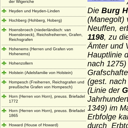
der Wigeriche
Die
Burg H
Heyden und Heyden-Linden
(Manegolt)
Hochberg (Hohberg, Hoberg)
Neuffen, er
Hoensbroech (niederländisch: van
Hoensbroeck), Reichsfreiherren, Grafen,
1198
, zu di
Reichsgrafen
Ämter und V
Hohenems (Herren und Grafen von
Hauptlinie d
Hohenems)
nach 1275)
Hohenzollern
Grafschafte
Holstein (Adelsfamilie von Holstein)
(gest. nac
Hompesch (Freiherren, Reichsgrafen und
preußische Grafen von Hompesch)
(Linie der
G
Horn (Herren von Horn), preuss. Briefadel
Jahrhundert
1772
1349) im M
Horn (Herren von Horn), preuss. Briefadel
Erbfolge ka
1865
durch Erbt
Howard (House of Howard)