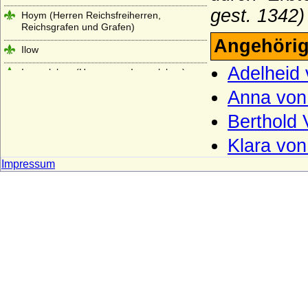
gest. 1342)
Hoym (Herren Reichsfreiherren,
Reichsgrafen und Grafen)
Angehörig
Ilow
Adelheid
Ingersleben (Herren von Ingersleben)
Anna von
Innhausen und Knyphausen (Freiherren,
Grafen und Fürsten zu I.)
Berthold 
Itzenplitz (Herren und Grafen von
Itzenplitz)
Klara von
Impressum
Jagiellonen
Jagow (Familie von Jagow)
Jasmund (Herren von Jasmund)
Jeetze (Herren von Jeetze)
Kameke (Herren und Grafen von Kameke)
Kannacher (Herren von Kannacher)
Kapetinger (Les Capétiens)