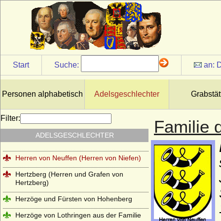
Reichsgrafen von Herberstein)
Herren, Freiherren und Grafen von
Schwerin
Herren, Grafen und Fürsten von Moers
Herren und Grafen von Eberstein
Start
Suche:
an:
D
Herren und Grafen von Querfurt
Herren und Grafen von Zimmern
Personen alphabetisch
Adelsgeschlechter
Grabstät
Herren und Grafen von Zutphen
Filter:
Familie 
Herren von Gemen
ADELSGESCHLECHTER
Herren von Götterswick
Herren von Neuffen (Herren von Niefen)
Hertzberg (Herren und Grafen von
Hertzberg)
Herzöge und Fürsten von Hohenberg
Herzöge von Lothringen aus der Familie