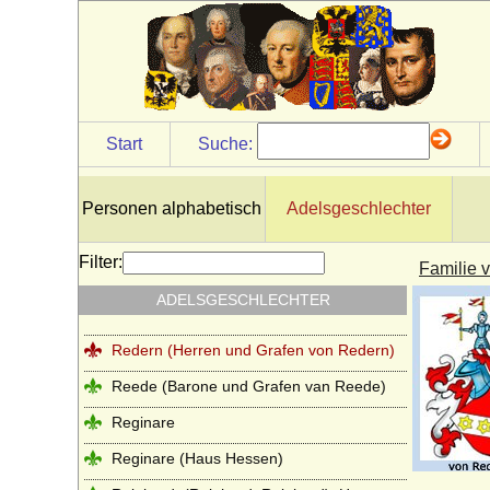
Grafen von Quadt zu Wykradt)
Quitzow
Ramin (Herren von Ramin)
Rantzau (Adelsfamilie Rantzau)
Start
Suche:
Raschkau (Raschke, Raschkow,
Raschkauw), Herren von R.
Rautter (Herren von Rautter und Grafen
Personen alphabetisch
Adelsgeschlechter
von Rautter-Willkamm)
Recke
Filter:
Familie 
Reden (Rehden, Rheden), Herren,
ADELSGESCHLECHTER
Freiherren und Graf von Reden
Redern (Herren und Grafen von Redern)
Reede (Barone und Grafen van Reede)
Reginare
Reginare (Haus Hessen)