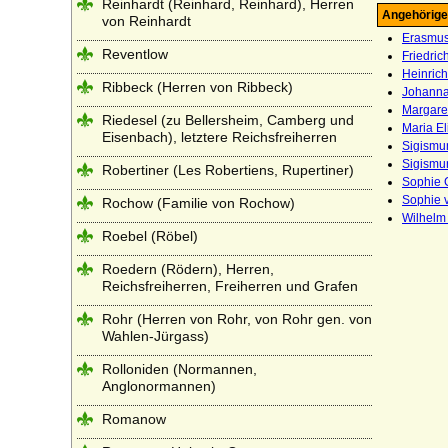
Reinhardt (Reinhard, Reinhard), Herren
Angehörige
von Reinhardt
Erasmus
Reventlow
Friedric
Heinrich
Ribbeck (Herren von Ribbeck)
Johanna
Margare
Riedesel (zu Bellersheim, Camberg und
Maria El
Eisenbach), letztere Reichsfreiherren
Sigismu
Sigismu
Robertiner (Les Robertiens, Rupertiner)
Sophie C
Sophie v
Rochow (Familie von Rochow)
Wilhelm 
Roebel (Röbel)
Roedern (Rödern), Herren,
Reichsfreiherren, Freiherren und Grafen
Rohr (Herren von Rohr, von Rohr gen. von
Wahlen-Jürgass)
Rolloniden (Normannen,
Anglonormannen)
Romanow