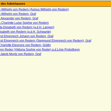
 des Adelshauses
 Wilhelm von Redern (Asmus Wilhelm von Redern)
h Wilhelm von Redern, Graf
 Alexander von Redern, Graf
 Charlotte Luise Sophie von Redern
ta Elisabeth von Redern (a.d.H. Langen)
isabeth von Redern (a.d.H. Schwante)
nd Ehrenreich Johann von Redern, Graf
nd Ehrenreich von Redern (Siegmund Ehrenreich von Redern), Graf
harlotte Eleonore von Redern, Gräfin
on Reder (Viktoria Sophie von Reder) a.d.Linie Probsthayn
Jakob Moritz von Redern, Graf