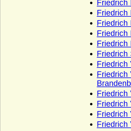
Friedrich
Holstein), Freiherren
Stammer (Die Herren von Stammer)
Friedrich
Starhemberg
Friedrich
Staufer
Friedrich
Sternberg
Friedrich
Strachwitz (Freiherren und Grafen von
Friedric
Strachwitz)
Friedrich
Syberg (Herren, Freiherren und Grafen
von Syberg)
Friedrich
Sydow
Brandenb
Széchenyi
Friedrich
Tettau (Herren von Tettau, Freiherren von
Friedrich
Tettau)
Friedrich
Thümen (Herren von Thümen)
Thumbshirn
Friedrich