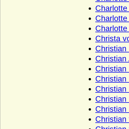
Medici
Charlott
Meinhardiner
Charlott
Mensdorff-Pouilly
Charlott
Metternich (Freiherren, Grafen und
Fürsten von Metternich)
Christa 
Millendonk (Mirlaer-Milendonk, Milendonk,
Christian
Mylendonk), Herren und Freiherren
Christian
Möllendorf (Leuchterwappen), Herren von
Möllendorf (Möllendorff)
Christian
Möllendorff (Wappen mit Querspitzen)
Christia
Moltke (Adelsfamilie von Moltke)
Christia
Montfort (Grafen von Montfort)
Christia
Montmartin (du Maz von Montmartin)
Christia
Mühlen (Die Herren von Mühlen)
Christian
Mülheim (auch: Mühlheim)