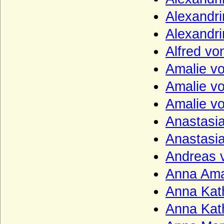
Königsegg (Freiherren und Grafen von
Alexandr
Königsegg)
Alexandr
Königsmarck
Alfred v
Koppelow (Herren von Koppelow)
Amalie v
Korff (von Korff gen. Schmising, von Korff
gen. Schmising-Kerssenbrock)
Amalie v
Kottwitz (Herren und Freiherren von
Amalie v
Kottwitz)
Krockow, Herren und preußische Grafen
Anastasi
Kröcher (Herren von Kröcher)
Anastasi
Krusemarck (Herren von Krusemarck)
Andreas 
Küssow (Herren und Reichsgrafen von
Anna Ama
Küssow)
Anna Kat
Kulmiz (Herren von Kulmiz)
Anna Kath
Kunheim (Kuenheim), Herren und Grafen
von Kunheim