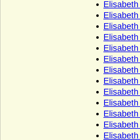
Elisabet
Podewils (Herren, Freiherren und Grafen
von Podewils)
Elisabeth
Pölnitz (Pöllnitz)
Elisabet
Ponickau (Herren und Freiherren)
Elisabeth
Pourtalès (Grafen von Pourtalès)
Elisabeth
Praschma (Grafen von Praschma,
Elisabeth
Freiherren von Bilkau)
Elisabeth
Premysliden
Prittwitz (Prittwitz und Gaffron)
Elisabeth
Putbus (Herren, Freiherren, Reichsgrafen,
Elisabet
Grafen und Fürsten zu Putbus)
Elisabet
Puttkamer (Puttkammer), Herren und
Freiherren von Puttkamer
Elisabet
Quadt (Herren von Quadt, Freiherren und
Elisabet
Grafen von Quadt zu Wykradt)
Elisabeth
Quitzow