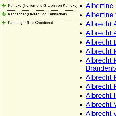
Albertin
Kameke (Herren und Grafen von Kameke)
Albertin
Kannacher (Herren von Kannacher)
Albrecht 
Kapetinger (Les Capétiens)
Kardorff (Herren von Kardorff)
Albrecht
Karolinger
Albrecht
Karstedt (Herren von Karstedt)
Albrecht 
Katte (Herren und Grafen von Katte)
Albrecht 
Kerssenbrock (Herren von Kerssenbrock)
Brandenb
Kesselstatt (Ritter, Reichsfreiherren,
Albrecht 
Reichsgrafen von Kesselstatt)
Albrecht 
Keyserlingk (auch Keyserling), Herren,
Freiherren und Grafen
Albrecht 
Kielmansegg (Herren, Reichsfreiherren,
Albrecht
Reichsgrafen von Kielmansegg)
Albrecht
Kielmansegg (Freiherren von