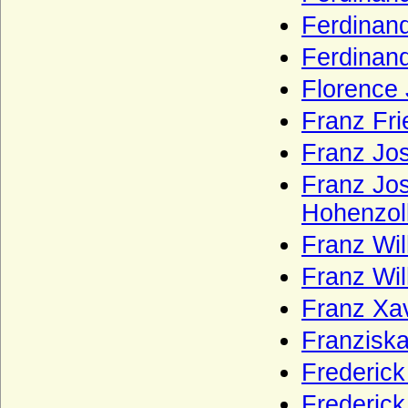
Reventlow
Ferdinan
Ribbeck (Herren von Ribbeck)
Ferdinan
Riedesel (zu Bellersheim, Camberg und
Eisenbach), letztere Reichsfreiherren
Florence
Robertiner (Les Robertiens, Rupertiner)
Franz Fri
Rochow (Familie von Rochow)
Franz Jo
Roebel (Röbel)
Franz Jo
Roedern (Rödern), Herren,
Hohenzol
Reichsfreiherren, Freiherren und Grafen
Franz Wil
Rohr (Herren von Rohr, von Rohr gen. von
Wahlen-Jürgass)
Franz Wil
Rolloniden (Normannen,
Franz Xa
Anglonormannen)
Romanow
Franzisk
Romanow-Holstein-Gottorp
Frederic
Rosenberg (tschechisch Ro?mberkové)
Frederic