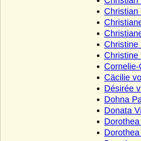
Christian
Münchhausen (Herren und Freiherren von
Münchhausen)
Christian
Neipperg (Reichsfreiherren und
Christia
Reichsgrafen von Neipperg)
Christia
Nesselrode (Herren, Reichsfreiherren und
Reichsgrafen von Nesselrode)
Christine
Netz (Herren von Netz)
Christine
Nostitz (Freiherren und Grafen von
Nostitz)
Cornelie-
Oberg (Herren und Grafen von Oberg)
Cäcilie v
Obotriten (Obodriten, Haus Mecklenburg)
Désirée 
Oertzen (Adelsfamilie von Oertzen)
Dohna Pa
Oppen (Ritter und Herren von Oppen)
Donata Vi
Orsini
Dorothea
Orsini-Rosenberg (Freiherren, Grafen und
Dorothea
Fürsten)