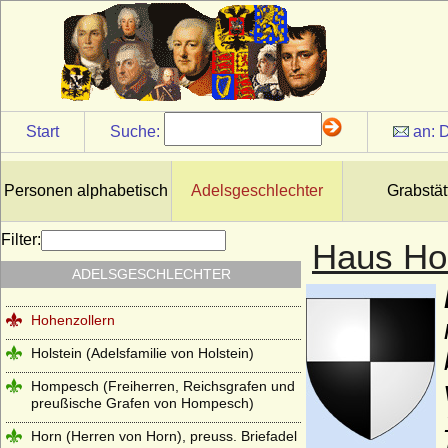
Hertzberg (Herren und Grafen von
Hertzberg)
Herzöge und Fürsten von Hohenberg
Herzöge von Lothringen aus der Familie
der Wigeriche
Start
Suche:
an:
D
Heyden und Heyden-Linden
Hochberg (Hohberg, Hoberg)
Personen alphabetisch
Adelsgeschlechter
Grabstät
Hoensbroech (niederländisch: van
Hoensbroeck), Reichsfreiherren, Grafen,
Reichsgrafen
Filter:
Haus Ho
Hohenems (Herren und Grafen von
ADELSGESCHLECHTER
Hohenems)
Hohenzollern
Holstein (Adelsfamilie von Holstein)
Hompesch (Freiherren, Reichsgrafen und
preußische Grafen von Hompesch)
Horn (Herren von Horn), preuss. Briefadel