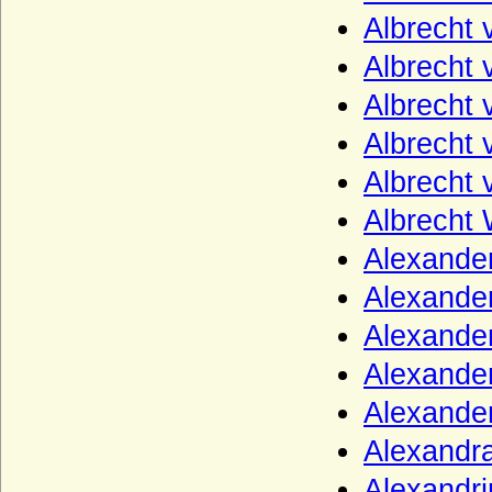
Kielmansegg, Österreich)
Albrecht 
Kinsky von Wchinitz und Tettau
Albrecht 
Kirchbach (Herren, Freiherren und Grafen
von Kirchbach)
Albrecht
Kleist (Adelsfamilie von Kleist)
Albrecht 
Klitzing (Adelsfamilie von Klitzing)
Albrecht
Knesebeck (Herren von dem Knesebeck
Albrecht
und Freiherren v.d.Knesebeck-
Milendonck)
Alexande
Knigge (Herren und Freiherren Knigge)
Alexande
Knobelsdorff (Adelsfamilie von
Alexande
Knobelsdorff)
Alexande
Knoblauch (Herren von Knoblauch)
Komnenen
Alexande
Konradiner
Alexandr
Köller (Adelsfamilie von Köller)
Alexandr