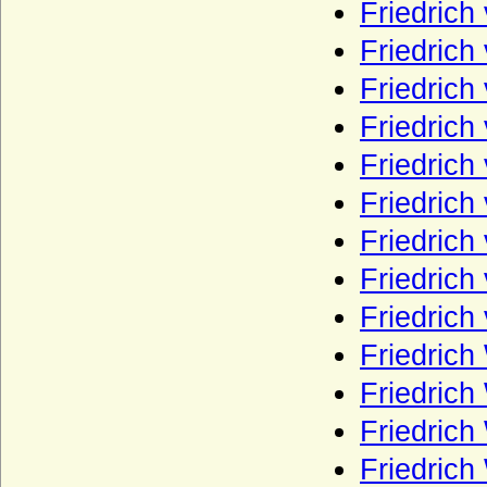
Thun (Thun und Hohenstein)
Friedrich
Tiedemann (Tiedemann gen. von
Friedric
Brandis), Herren von
Friedrich
Toerring
Friedrich
Tresckow (Herren von Tresckow)
Friedrich
Treskow (Herren von Treskow)
Friedrich
Türckheim von Altdorf und Türckheim
genannt von Baden (Reichsfreiherren und
Friedrich
Freiherren)
Friedrich
Twickel (Herren und Reichsfreiherren von
Twickel)
Friedrich
Uckermann (Herren von Uckermann)
Friedrich
Unruochinger
Friedrich
Velbrück (Aldenbrüggen gen. von
Velbrück; Altenbrück gen. von Velbrück),
Friedrich
Freiherren, Grafen
Friedrich
Velen (Herren, Reichsfreiherren und