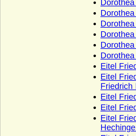
Dorothea
Ostau (Herren von Ostau)
Osten (Herren und Grafen von der Osten)
Dorothea 
Osten genannt Sacken (Osten-Sacken),
Dorothea
Herren, Freiherren, Grafen und Fürsten
von der Osten-Sacken
Dorothea
Otakare (Ottokare, Traungauer)
Dorothea
Owstin (Herren von Owstin)
Dorothea
Pahlen (Freiherren und Grafen von der
Eitel Fri
Pahlen)
Eitel Frie
Palaiologen
Friedrich 
Pannwitz (Herren von Pannwitz)
Eitel Frie
Pappenheim (Reichsmarschälle, Grafen)
Eitel Frie
Pernstein
Eitel Frie
Perponcher (Familie von Perponcher)
Hechinge
Perponcher-Sedlnitzky (Reichsgrafen,
Grafen von Perponcher-Sedlnitzky)