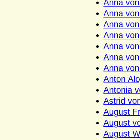
Anna von
Le Fort, Herren und Freiherren
Anna von
Lehndorff (Reichsgrafen von Lehndorff,
preuss. Grafen von Lehndorff)
Anna von
Lehwaldt (Herren von Lehwaldt)
Anna von
Lengheim (Freiherren und Grafen von
Anna von
Lengheim)
Anna von
Lepel (Freiherren und Grafen von Lepel)
Anna von
Leslie (Adelsfamilie Leslie, Clan Leslie,
Grafen von Leslie)
Anton Alo
Lestwitz (Herren und Freiherren von
Antonia 
Lestwitz)
Astrid vo
Lettow-Vorbeck
August Fr
Levetzow (Herren, Freiherren und Grafen
von Levetzow)
August v
Leyen - Herren, Reichsfreiherren,
Reichsgrafen und Fürsten von der Leyen
August W