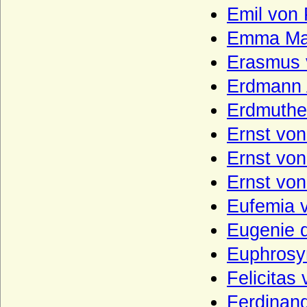
Emil von
Ramin (Herren von Ramin)
Emma Mar
Rantzau (Adelsfamilie Rantzau)
Erasmus 
Raschkau (Raschke, Raschkow,
Raschkauw), Herren von R.
Erdmann 
Rautter (Herren von Rautter und Grafen
von Rautter-Willkamm)
Erdmuthe
Recke
Ernst von
Reden (Rehden, Rheden), Herren,
Ernst von
Freiherren und Graf von Reden
Ernst vo
Redern (Herren und Grafen von Redern)
Eufemia 
Reede (Barone und Grafen van Reede)
Eugenie d
Reginare
Euphrosy
Reginare (Haus Hessen)
Felicitas
Reinhardt (Reinhard, Reinhard), Herren
von Reinhardt
Ferdinan