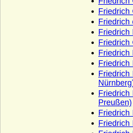
Friedrich
Schlieben (Herren, Reichsgrafen und
Friedrich
Grafen von Schlieben)
Friedrich
Schlippenbach (Herren, Freiherren und
Grafen von Schlippenbach)
Friedric
Schlüsselberg (Herren von Schlüsselberg)
Friedrich
Schmeling (Herren von Schmeling)
Friedrich
Schmettau (Schmettow), Reichsfreiherren
und Reichsgrafen von Schmettau
Friedrich 
Schönberg (Herren und Freiherren von
Friedrich
Schönberg)
Nürnberg)
Schöning (Herren von Schöning)
Friedrich 
Schomberg (Schönburg auf Wesel,
Schönberg auf Wesel, Schonburg),
Preußen)
Herren, Reichsgrafen
Friedrich
Schrötter (Freiherren von Schrötter,
Freiherren von Schrötter-Stutterheim)
Friedrich
Schulenburg (Herren, Reichsfreiherren,