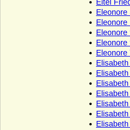
Eitel Fri
Pflugk (Pflug), Herren, böhmische
Freiherren und Reichsgrafen von Pflugk
Eleonore
Pfuel (Pfuhl), die Herren von Pfuel (Pfuhl)
Eleonore
Piasten
Eleonore
Pieverling (Herren von Pieverling)
Eleonore
Platen (Mark)
Eleonore
Platen (Pommern/Rügen), Herren,
Elisabeth
Reichsfreiherren und Reichsgrafen)
Elisabeth
Plessen (v. Plessen, v. Scheel-Plessen, v.
Pl.-Cronstern, Freiherren v. Maltzahn
Elisabet
Grafen v. Plessen)
Elisabet
Plettenberg (Ritter, Freiherren und Grafen
von Plettenberg)
Elisabet
Ploetz (Ploetz/Neumark, auch: Sabower
Stamm, von Ploetz mit dem Schwane)
Elisabet
Ploetz (Ploetz/Pommern, auch: Stuchower
Elisabet
und Schwenzer Stamm der von Ploetz)