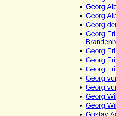
Georg Al
Waldstein (Vald?tejn)
Wallenrodt (auch Wallenrode, Wallenrod),
Georg Al
Herren, Reichsgrafen und Grafen
Georg de
Warnstedt (Herren von Warnstedt)
Georg Fri
Wartenberg (Herren von Wartenberg)
Brandenb
Wartenberg (Grafen von Wartenberg)
Georg Fri
Wartenberg (Grafen von Wartenberg-
Bayern)
Georg Fr
Wartenberg (Herren von Wartenberg,
Georg Fri
Böhmen)
Georg vo
Wartensleben (Herren und Grafen von
Wartensleben)
Georg vo
Wasa
Georg Wil
Wassiltschikow (Fürsten Wassiltschikow)
Georg Wi
Wedel (Herren, Freiherren und Grafen
von Wedel)
Gustav A