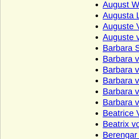
Leyen - Herren und (preuss.) Freiherren
August W
von der Leyen
Augusta 
Liebenthal (Herren von Liebenthal)
Auguste V
Linstow (Herren von Linstow)
Auguste 
Liudolfinger (Ottonen)
Barbara 
Lobkowicz (Herren, Freiherren und
Fürsten von Lobkowicz)
Barbara 
Loë (auch Loe), Herren, Reichsfreiherren,
Barbara 
Reichsgrafen, Grafen von Loë
Barbara 
Löw von und zu Steinfurth
Loss (Herren und Grafen von Loss)
Barbara 
Lubomirski (Fürsten Lubomirski)
Barbara 
Luckner (Herren, Freiherren und Grafen)
Beatrice 
Ludowinger
Beatrix v
Lüderitz (Herren von Lüderitz)
Berengar