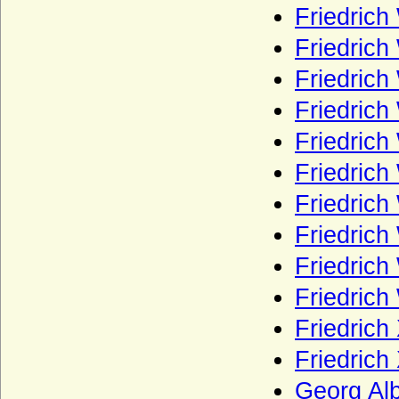
Reichsgrafen von Velen)
Friedrich
Veltheim
Friedrich
Viereck (Vieregg, Vieregge), Herren,
Friedrich
Freiherren und Grafen von Vieregg
Friedrich
Vincke (Herren und Freiherren von
Vincke)
Friedric
Vintzelberg (Vinzelberg), Herren von
Vintzelberg
Friedrich
Vitzthum von Eckstädt
Friedrich
Voß (von Voss), Herren und Grafen
Friedrich
Wahlen-Jürgass (Herren von Wahlen-
Friedrich
Jürgass)
Friedrich
Waldbott von Bassenheim (Herren,
Freiherren und Grafen Waldbott von
Friedrich
Bassenheim)
Friedrich
Waldemare (Haus Estridsson)
Georg Al
Waldow (Herren von Waldow)