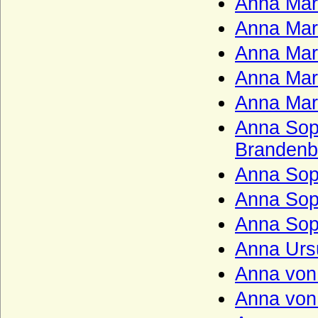
Anna Mar
Kunstadt (Adelsfamilie von Kunstadt-
Anna Mar
Podiebrad)
Anna Mar
Lamberg, Freiherren, Grafen und Fürsten
Langermann, Herren und Freiherren von
Anna Mar
Langermann
Anna Mari
Landgrafen von Leuchtenberg
Anna Sop
Landsberg (Landsberg-Velen),
Reichsfreiherren u. preuss. Grafen
Brandenb
Larisch, Larisch von Groß-Nimsdorff und
Anna Sop
Larisch von Mönnich (Herren, Freiherren
und Grafen)
Anna Sop
Laskariden
Anna Sop
Lattorff (Herren von Lattorff)
Anna Ursu
L'Estocq (Herren von L'Estocq)
Anna von
Ledebur (Ledebur-Wicheln), Herren,
Anna von
Freiherren und Grafen von Ledebur bzw.
Ledebur-Wicheln