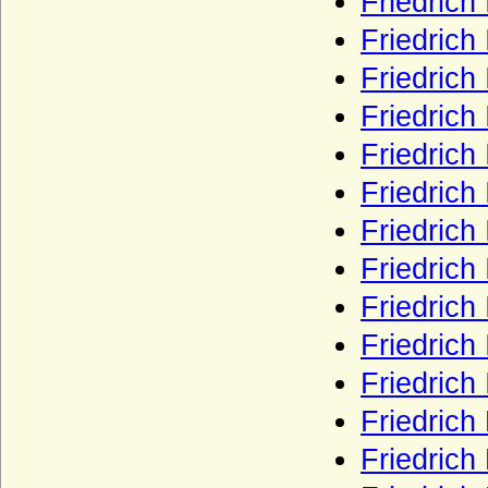
Friedrich 
Reichsgrafen, preußische Grafen)
Friedrich
Schulte (Schulte von der Lühe)
Friedrich
Schwäbische Welfen (Ältere Welfen)
Friedrich
Schwarzenberg
Seckendorff (Herren, Freiherren und
Friedrich
Grafen von Seckendorff)
Friedrich
Sedlnitzky (böhmischer Herrenstand,
Freiherren, Grafen, Reichsgrafen)
Friedrich
Seherr-Thoß (Freiherren und Grafen von
Friedrich 
Seherr-Thoß)
Friedrich
Seydlitz (Seidlitz), Herren von
Friedrich
Smirický von Smirice
Friedrich
Spanheimer (Sponheimer)
Friedrich
Sparre, Sparre-Kroneberg (Herren,
Freiherren und Grafen)
Friedrich
Stael von Holstein (auch Staël von