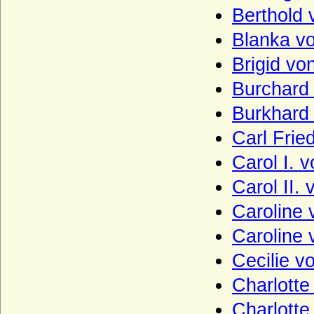
Lütke, von der
Berthold 
Luitpoldinger
Blanka v
Lynar (Grafen und Fürsten zu Lynar)
Brigid vo
Makedonische Dynastie
Burchard
Maltzan (Moltzan, Moltzahn, Maltzahn),
Herren, Freiherren und Grafen
Burkhard 
Mansfeld (Grafen von Mansfeld)
Carl Frie
Marwitz (Herren von der Marwitz)
Carol I. 
Massow (Herren von Massow)
Carol II.
Matfriede (Haus Châtenois)
Caroline
Matuschka (Herren, Freiherren und
Caroline 
Grafen von Matuschka)
Cecilie v
Maubeuge (Herren von Maubeuge)
Charlotte
Medem (Freiherren und Grafen von
Medem)
Charlott