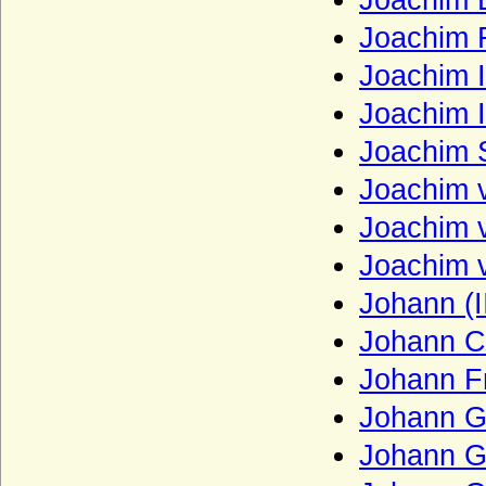
Joachim 
Herren, Reichsfreiherren, Grafen und
Fürsten
Joachim F
Wrede (westfälisches Adelsgeschlecht),
Joachim I
Herren, Freiherren und (schwedische)
Grafen von Wrede
Joachim I
Wreech (Herren und Grafen von Wreech)
Joachim 
Wulffen (Anhalt-Magdeburg), Herren von
Joachim 
Wulffen
Joachim v
Wulffen (Brandenburg; kurmärkisches
Adelsgeschlecht)
Joachim 
Wulffen (Halberstadt), Herren von Wulffen
(auch Freiherren)
Johann (I
Wustrow (Herren von Wustrow)
Johann Ci
Wylich und Lottum (Herren von Wylich,
Johann F
Herren, Freiherren und Grafen von Wylich
und Lottum)
Johann Ge
Yorck von Wartenburg
Johann G
Zähringer (Herzöge von Zähringen, Haus