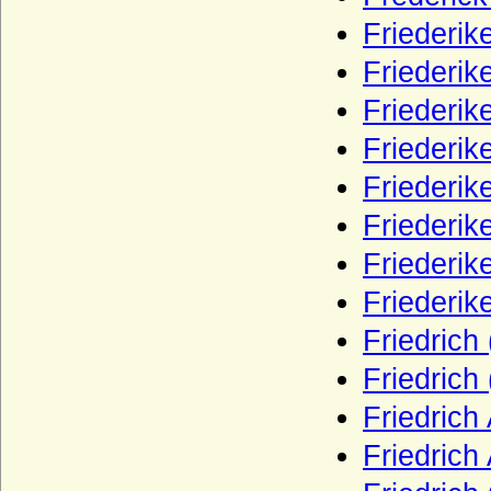
Rosenkrantz (Rosencrantz)
Friederik
Rottal (tschechisch: hrabì z Rottalu)
Friederik
Rüchel (Herren von Rüchel)
Friederi
Rurikiden
Friederik
Saldern (Herren von Saldern, Grafen von
Friederik
Saldern-Ahlimb-Ringenwalde)
Friederik
Salier
Scaliger (Scaligeri, della Scala)
Friederik
Schaffgotsch (Herren, Freiherren und
Friederik
Grafen von Schaffgotsch)
Friedrich
Schapelow (Herren von Schapelow)
Friedrich
Schlabrendorff (Schlabrendorf,
Schlaberndorff) Herren, Reichsfreiherren
Friedrich
und Grafen v. Schlabrendorff
Friedrich
Schladen (Herren und Grafen von
Schladen)