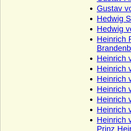
Weichs (von Weichs zur Wenne, v. Weichs
Gustav v
zu Rösberg), Herren, Freiherren
Hedwig S
Welfen
Hedwig v
Welfen (Jüngere Welfen, Haus Welf-Este)
Heinrich 
Wellesley
Brandenb
Wenckheim (Wenkheim), Herren,
Freiherren und Grafen von Wenckheim
Heinrich
Westerholt (Westerholt-Gysenberg),
Heinrich
Reichsfreiherren und Reichsgrafen von W.
und W.-G.
Heinrich
Wettiner
Heinrich
Widmann (Ritter, Freiherren von
Heinrich 
Widmann, Grafen von Widmann-
Sedlnitzky)
Heinrich 
Wigeriche
Heinrich 
Wilamowitz (von Wilamowitz-Möllendorf,
Prinz Hei
Freiherren und Grafen)