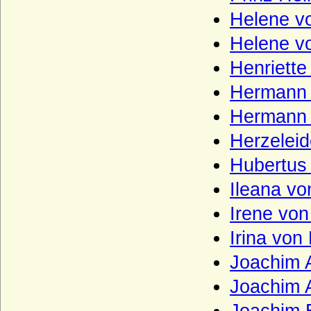
Wilczek (Freiherren und Pannerherren,
Helene v
Reichsgrafen)
Helene v
Windisch-Graetz
Henriett
Winterfeld (Familie von Winterfeld)
Hermann 
Wittelsbacher
Hermann 
Wobeser (Herren von Wobeser)
Herzelei
Wolff (Herren von Wolff)
Hubertus
Wolff von Gudenberg
Ileana v
Wolff-Metternich
Irene vo
Wrangel (Herren, Freiherren und Grafen
von Wrangel)
Irina von
Wratislaw von Mitrowicz (Böhmische
Freiherren und Grafen, Reichsgrafen)
Joachim 
Wrbna und Freudenthal
Joachim 
Wrede (bayerisches Adelgeschlecht),