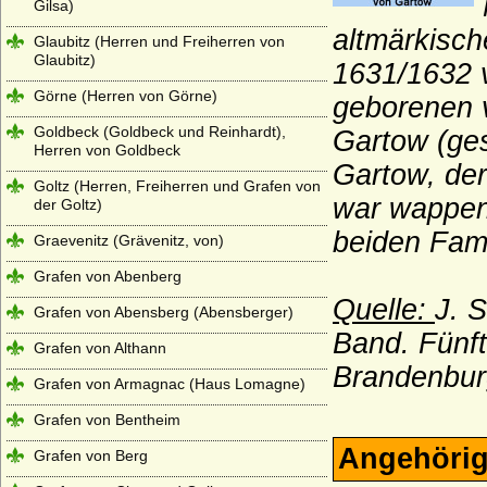
Gilsa)
altmärkisch
Glaubitz (Herren und Freiherren von
Glaubitz)
1631/1632 
Görne (Herren von Görne)
geborenen v
Goldbeck (Goldbeck und Reinhardt),
Gartow (ges
Herren von Goldbeck
Gartow, de
Goltz (Herren, Freiherren und Grafen von
war wappeng
der Goltz)
beiden Fam
Graevenitz (Grävenitz, von)
Grafen von Abenberg
Quelle:
J. 
Grafen von Abensberg (Abensberger)
Band. Fünft
Grafen von Althann
Brandenbur
Grafen von Armagnac (Haus Lomagne)
Grafen von Bentheim
Angehörig
Grafen von Berg