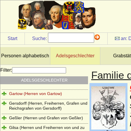
Fürstenberg, preuss. Grafen)
Fürstenstein (die Le Camus von
Fürstenstein)
Fürstenstein (die von Diede zum
Fürstenstein)
Start
Suche:
an:
D
Fugger
Galen (Herren, Reichsfreiherren,
Reichsgrafen, preussische Grafen von
Personen alphabetisch
Adelsgeschlechter
Grabstät
Galen)
Gallenberg (Herren und Reichsgrafen von
Filter:
Familie 
Gallenberg)
ADELSGESCHLECHTER
Garmissen (Herren von Garmissen)
Gartow (Herren von Gartow)
Gersdorff (Herren, Freiherren, Grafen und
Reichsgrafen von Gersdorff)
Geßler (Herren und Grafen von Geßler)
Gilsa (Herren und Freiherren von und zu