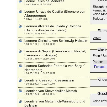
Leonor Telles de Menezes
* um 1340; + 27.04.1386
Eheschli
Fernao II
Leonor Urraca de Castilla (Eleonore von
keine Kind
Alburquerque)
Todesart:
* 1374; + 16.12.1435
Leonora Álvarez de Toledo y Colonna
(Dianora Alvarez de Toledo)
Eltern
* 1553 (1552); + 09.07.1576
Vater:
Leonora Christina von Schleswig-Holstein
* 08.07.1621; + 16.03.1698
Ehen
Leonora di Napoli (Eleonore von Neapel,
Eleonora von Aragon)
Ehen / Be
* 22.06.1450; + 11.10.1493
Partner
Leonora Katharina Febronia von Berg s'
Fernao II
Heerenberg
* 06.05.1613; + 24.07.1657
Kinde
Leontine Kress von Kressenstein
* 16.11.1822; + 10.04.1907
Leontine von Khevenhüller-Metsch
Gesch
* 25.02.1843; + 09.08.1914
keine erfa
Leontine von Metternich-Winneburg und
Beilstein