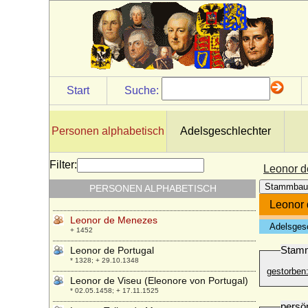
Leonor de Aragon (Eleonore von
Aragonien)
* 02.05.1402; + 19.02.1449
Leonor de Castilla (Eleonore von Kastilien)
* 1202; + 1244
Leonor de Castilla (Eleonore von Kastilien)
* 1242; + 28.11.1290
Start
Suche:
Leonor de Castilla (Eleonore von Kastilien)
* 1307 (1310 ?); + 1359
Personen alphabetisch
Adelsgeschlechter
Leonor de Guzman (Leonor Nunez de
Guzman)
* 1310; + 1351
Filter:
Leonor 
Leonor de Guzmán el Bueno y Velasco
Stammbau
PERSONEN ALPHABETISCH
(Eleonore de Guzman)
+ 02.09.1512
Leonor
Leonor de Menezes
Adelsges
+ 1452
Stam
Leonor de Portugal
* 1328; + 29.10.1348
gestorben
Leonor de Viseu (Eleonore von Portugal)
* 02.05.1458; + 17.11.1525
persö