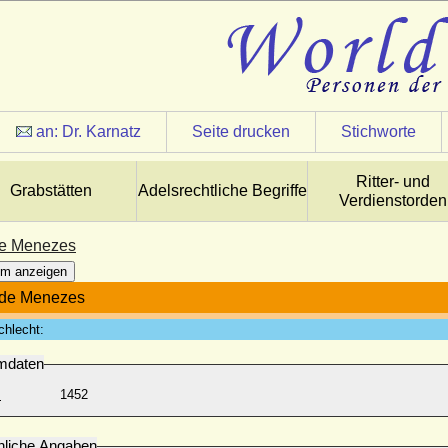
an:
Dr. Karnatz
Seite drucken
Stichworte
Ritter- und
Grabstätten
Adelsrechtliche Begriffe
Verdienstorden
de Menezes
m anzeigen
 de Menezes
chlecht:
mdaten
:
1452
nliche Angaben