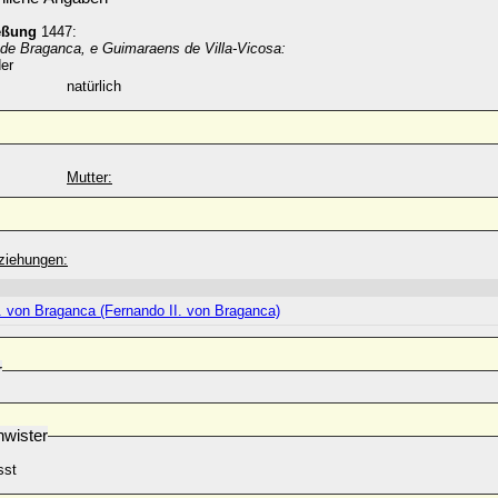
eßung
1447:
. de Braganca, e Guimaraens de Villa-Vicosa:
er
natürlich
Mutter:
ziehungen:
. von Braganca (Fernando II. von Braganca)
r
wister
sst